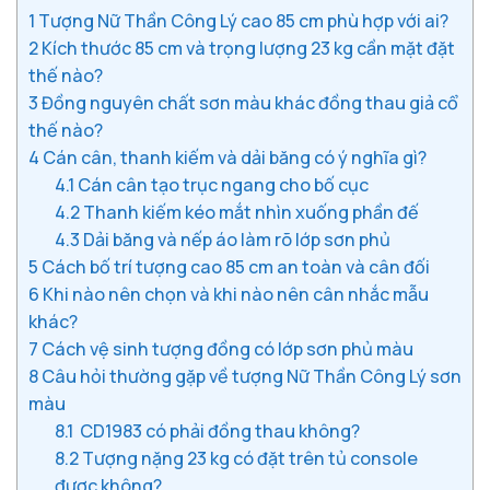
1
Tượng Nữ Thần Công Lý cao 85 cm phù hợp với ai?
2
Kích thước 85 cm và trọng lượng 23 kg cần mặt đặt
thế nào?
3
Đồng nguyên chất sơn màu khác đồng thau giả cổ
thế nào?
4
Cán cân, thanh kiếm và dải băng có ý nghĩa gì?
4.1
Cán cân tạo trục ngang cho bố cục
4.2
Thanh kiếm kéo mắt nhìn xuống phần đế
4.3
Dải băng và nếp áo làm rõ lớp sơn phủ
5
Cách bố trí tượng cao 85 cm an toàn và cân đối
6
Khi nào nên chọn và khi nào nên cân nhắc mẫu
khác?
7
Cách vệ sinh tượng đồng có lớp sơn phủ màu
8
Câu hỏi thường gặp về tượng Nữ Thần Công Lý sơn
màu
8.1
CD1983 có phải đồng thau không?
8.2
Tượng nặng 23 kg có đặt trên tủ console
được không?