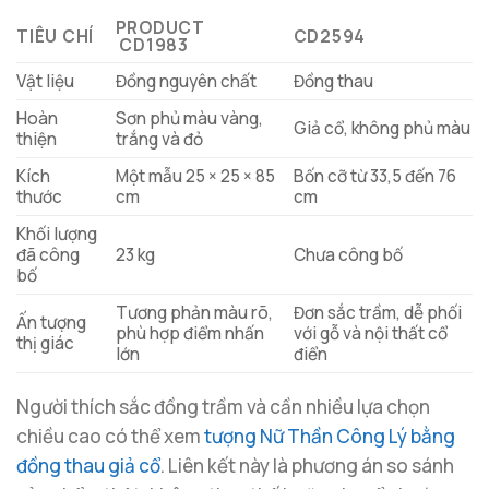
PRODUCT
TIÊU CHÍ
CD2594
CD1983
Vật liệu
Đồng nguyên chất
Đồng thau
Hoàn
Sơn phủ màu vàng,
Giả cổ, không phủ màu
thiện
trắng và đỏ
Kích
Một mẫu 25 × 25 × 85
Bốn cỡ từ 33,5 đến 76
thước
cm
cm
Khối lượng
đã công
23 kg
Chưa công bố
bố
Tương phản màu rõ,
Đơn sắc trầm, dễ phối
Ấn tượng
phù hợp điểm nhấn
với gỗ và nội thất cổ
thị giác
lớn
điển
Người thích sắc đồng trầm và cần nhiều lựa chọn
chiều cao có thể xem
tượng Nữ Thần Công Lý bằng
đồng thau giả cổ
. Liên kết này là phương án so sánh