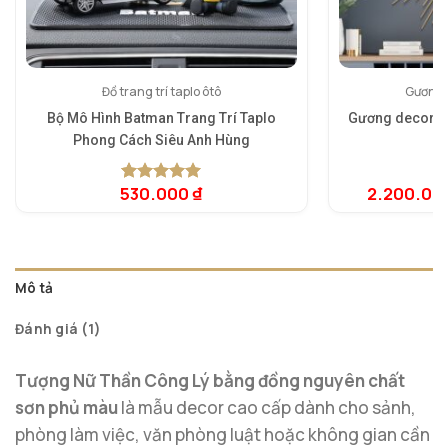
Đồ trang trí taplo ôtô
Gương 
Bộ Mô Hình Batman Trang Trí Taplo
Gương decor ng
Phong Cách Siêu Anh Hùng
530.000
₫
2.200.00
5.00
1
trên 5
5.
1
dựa trên
dự
đánh giá
đá
Mô tả
Đánh giá (1)
Tượng Nữ Thần Công Lý bằng đồng nguyên chất
sơn phủ màu
là mẫu decor cao cấp dành cho sảnh,
phòng làm việc, văn phòng luật hoặc không gian cần