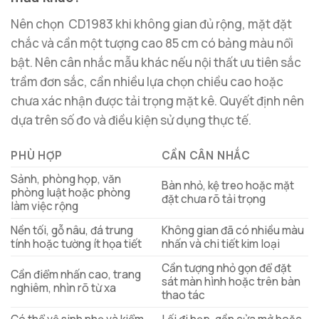
Nên chọn
CD1983
khi không gian đủ rộng, mặt đặt
chắc và cần một tượng cao 85 cm có bảng màu nổi
bật. Nên cân nhắc mẫu khác nếu nội thất ưu tiên sắc
trầm đơn sắc, cần nhiều lựa chọn chiều cao hoặc
chưa xác nhận được tải trọng mặt kê. Quyết định nên
dựa trên số đo và điều kiện sử dụng thực tế.
PHÙ HỢP
CẦN CÂN NHẮC
Sảnh, phòng họp, văn
Bàn nhỏ, kệ treo hoặc mặt
phòng luật hoặc phòng
đặt chưa rõ tải trọng
làm việc rộng
Nền tối, gỗ nâu, đá trung
Không gian đã có nhiều màu
tính hoặc tường ít họa tiết
nhấn và chi tiết kim loại
Cần tượng nhỏ gọn để đặt
Cần điểm nhấn cao, trang
sát màn hình hoặc trên bàn
nghiêm, nhìn rõ từ xa
thao tác