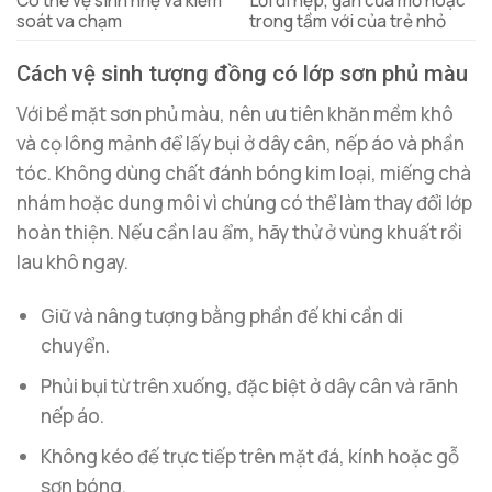
Có thể vệ sinh nhẹ và kiểm
Lối đi hẹp, gần cửa mở hoặc
soát va chạm
trong tầm với của trẻ nhỏ
Cách vệ sinh tượng đồng có lớp sơn phủ màu
Với bề mặt sơn phủ màu, nên ưu tiên khăn mềm khô
và cọ lông mảnh để lấy bụi ở dây cân, nếp áo và phần
tóc. Không dùng chất đánh bóng kim loại, miếng chà
nhám hoặc dung môi vì chúng có thể làm thay đổi lớp
hoàn thiện. Nếu cần lau ẩm, hãy thử ở vùng khuất rồi
lau khô ngay.
Giữ và nâng tượng bằng phần đế khi cần di
chuyển.
Phủi bụi từ trên xuống, đặc biệt ở dây cân và rãnh
nếp áo.
Không kéo đế trực tiếp trên mặt đá, kính hoặc gỗ
sơn bóng.