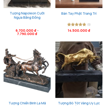
Tượng Napoleon Cưỡi
Bàn Tay Phật Trang Trí
Ngựa Bằng Đồng
(1)
6.700.000
₫
–
Được xếp
14.500.000
₫
7.790.000
₫
hạng
5
5
sao
Tượng Chiến Binh La Mã
Tượng Bò Tót Vàng Uy Lực