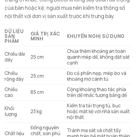
của bàn hoặc kệ; người mua nên kiểm tra thông số
nội thất với đơn vị sản xuất trước khi trưng bày.
DỮ LIỆU
GIÁ TRỊ XÁC
SẢN
KHUYẾN NGHỊ SỬ DỤNG
MINH
PHẨM
Chừa thêm khoảng an toàn
Chiều dài
25 cm
quanh mép đế, không đặt sát
đáy
cạnh
Chiều
Đo cả phần nẹp, mép bo và
25 cm
rộng đáy
khoảng mở cánh tủ
Chiều
Cộng khoảng thao tác phía
85 cm
cao
trên để nhấc tượng bằng đế
Kiểm tra tải trọng tủ, bục
Khối
23 kg
hoặc mặt kệ với nhà sản xuất
lượng
nội thất
Đồng nguyên
Tránh ma sát và chất tẩy
Chất liệu
chất, sơn phủ
mạnh trên bề mặt hoàn thiện