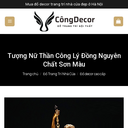
Bỏ
Mua đồ decor trang trí nhà cửa đẹp ở Hà Nội
qua
nội
dung
Tượng Nữ Thần Công Lý Đồng Nguyên
Chất Sơn Màu
Trang chủ
/
Đồ Trang Trí Nhà Cửa
/
Đồ decor cao cấp