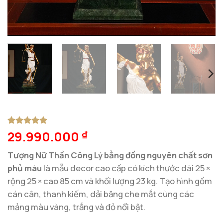
29.990.000
5
1
trên 5
₫
dựa trên
đánh giá
Tượng Nữ Thần Công Lý bằng đồng nguyên chất sơn
phủ màu
là mẫu decor cao cấp có kích thước dài 25 ×
rộng 25 × cao 85 cm và khối lượng 23 kg. Tạo hình gồm
cán cân, thanh kiếm, dải băng che mắt cùng các
mảng màu vàng, trắng và đỏ nổi bật.