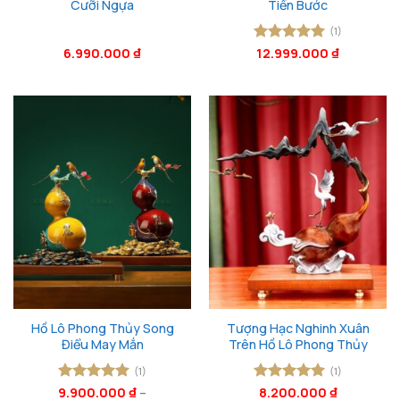
Cưỡi Ngựa
Tiến Bước
(1)
6.990.000
₫
Được xếp
12.999.000
₫
hạng
5
5
sao
Hồ Lô Phong Thủy Song
Tượng Hạc Nghinh Xuân
Điểu May Mắn
Trên Hồ Lô Phong Thủy
(1)
(1)
9.900.000
Được xếp
₫
–
Được xếp
8.200.000
₫