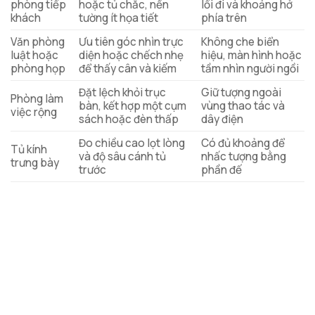
phòng tiếp
hoặc tủ chắc, nền
lối đi và khoảng hở
khách
tường ít họa tiết
phía trên
Văn phòng
Ưu tiên góc nhìn trực
Không che biển
luật hoặc
diện hoặc chếch nhẹ
hiệu, màn hình hoặc
phòng họp
để thấy cân và kiếm
tầm nhìn người ngồi
Đặt lệch khỏi trục
Giữ tượng ngoài
Phòng làm
bàn, kết hợp một cụm
vùng thao tác và
việc rộng
sách hoặc đèn thấp
dây điện
Đo chiều cao lọt lòng
Có đủ khoảng để
Tủ kính
và độ sâu cánh tủ
nhấc tượng bằng
trưng bày
trước
phần đế