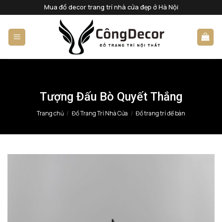
Bỏ
Mua đồ decor trang trí nhà cửa đẹp ở Hà Nội
qua
nội
dung
Tượng Đấu Bò Quyết Thắng
Trang chủ
/
Đồ Trang Trí Nhà Cửa
/
Đồ trang trí để bàn