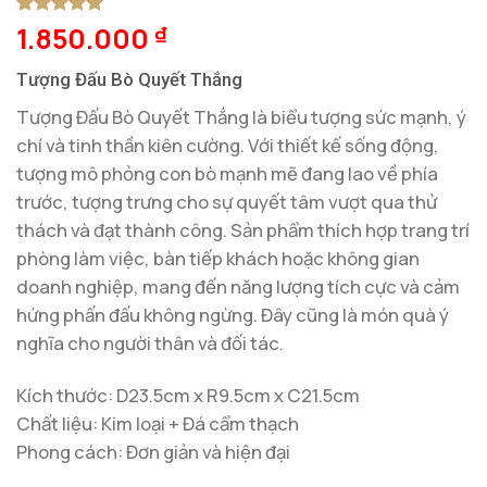
1.850.000
5
1
trên 5
₫
dựa trên
đánh giá
Tượng Đấu Bò Quyết Thắng
Tượng Đấu Bò Quyết Thắng là biểu tượng sức mạnh, ý
chí và tinh thần kiên cường. Với thiết kế sống động,
tượng mô phỏng con bò mạnh mẽ đang lao về phía
trước, tượng trưng cho sự quyết tâm vượt qua thử
thách và đạt thành công. Sản phẩm thích hợp trang trí
phòng làm việc, bàn tiếp khách hoặc không gian
doanh nghiệp, mang đến năng lượng tích cực và cảm
hứng phấn đấu không ngừng. Đây cũng là món quà ý
nghĩa cho người thân và đối tác.
Kích thước: D23.5cm x R9.5cm x C21.5cm
Chất liệu: Kim loại + Đá cẩm thạch
Phong cách: Đơn giản và hiện đại