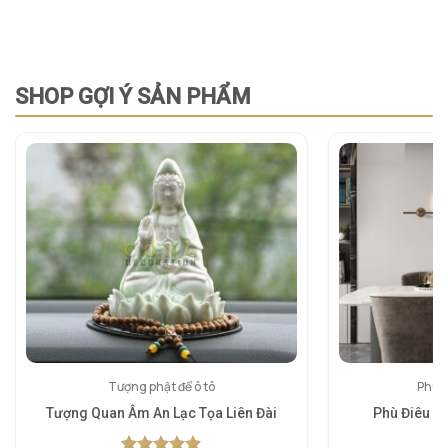
SHOP GỢI Ý SẢN PHẨM
Tượng phật để ô tô
Phù đ
Tượng Quan Âm An Lạc Tọa Liên Đài
Phù Điêu 3