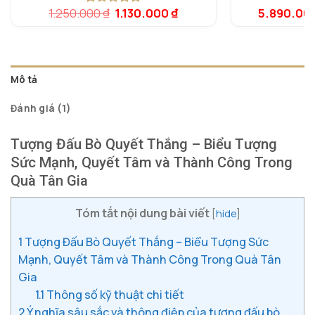
Giá
Giá
1.250.000
₫
1.130.000
₫
5.890.00
5.00
1
trên 5
gốc
hiện
dựa trên
là:
tại
đánh giá
1.250.000 ₫.
là:
1.130.000 ₫.
Mô tả
Đánh giá (1)
Tượng Đấu Bò Quyết Thắng – Biểu Tượng
Sức Mạnh, Quyết Tâm và Thành Công Trong
Quà Tân Gia
Tóm tắt nội dung bài viết
[
hide
]
1
Tượng Đấu Bò Quyết Thắng – Biểu Tượng Sức
Mạnh, Quyết Tâm và Thành Công Trong Quà Tân
Gia
1.1
Thông số kỹ thuật chi tiết
2
Ý nghĩa sâu sắc và thông điệp của tượng đấu bò