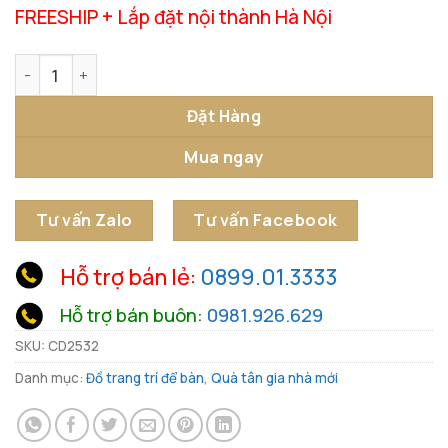
FREESHIP + Lắp đặt nội thành Hà Nội
Tượng Đấu Bò Quyết Thắng số lượng
Đặt Hàng
Mua ngay
Tư vấn Zalo
Tư vấn Facebook
Hỗ trợ bán lẻ:
0899.01.3333
Hỗ trợ bán buôn:
0981.926.629
SKU:
CD2532
Danh mục:
Đồ trang trí để bàn
,
Quà tân gia nhà mới