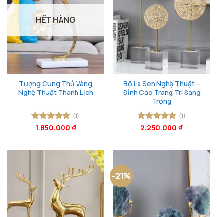
HẾT HÀNG
Tượng Cung Thủ Vàng
Bộ Lá Sen Nghệ Thuật –
Nghệ Thuật Thanh Lịch
Đỉnh Cao Trang Trí Sang
Trọng
(1)
(1)
Được xếp
1.850.000
₫
Được xếp
2.250.000
₫
hạng
5
5
hạng
5
5
sao
sao
-21%