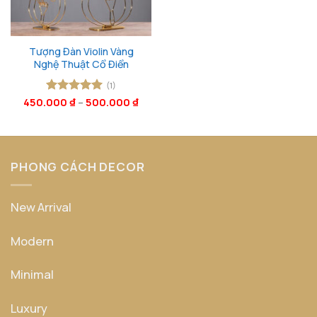
Tượng Đàn Violin Vàng
Nghệ Thuật Cổ Điển
(1)
450.000
Được xếp
₫
–
500.000
₫
hạng
5
5
sao
PHONG CÁCH DECOR
New Arrival
Modern
Minimal
Luxury