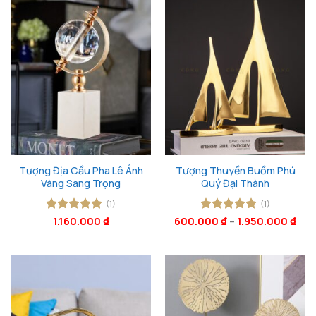
Tượng Địa Cầu Pha Lê Ánh
Tượng Thuyền Buồm Phú
Vàng Sang Trọng
Quý Đại Thành
(1)
(1)
Được xếp
1.160.000
₫
600.000
Được xếp
₫
–
1.950.000
₫
hạng
5
5
hạng
5
5
sao
sao