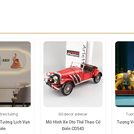
treo tường
Đồ decor sidecar
Tượn
 Tường Lịch Vạn
Mô Hình Xe Oto Thể Thao Cổ
Tượng V
iên
Điển CD543