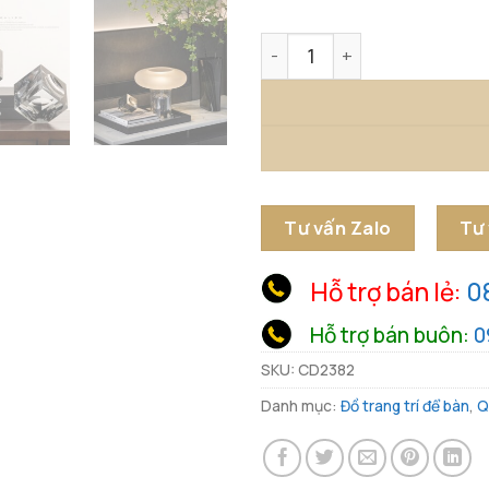
Khối Pha Lê Nghệ Thuật Độ
Tư vấn Zalo
Tư
Hỗ trợ bán lẻ:
0
Hỗ trợ bán buôn:
0
SKU:
CD2382
Danh mục:
Đồ trang trí để bàn
,
Q