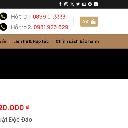
Hỗ trợ 1:
0899.01.3333
0
₫
Hỗ trợ 2:
0981.926.629
vấn
Liên hệ & Hợp tác
Chính sách bảo hành
320.000
₫
uật Độc Đáo