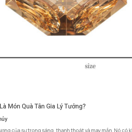
 Là Món Quà Tân Gia Lý Tưởng?
hủy
tượng của sự trong sáng, thanh thoát và may mắn. Nó có k