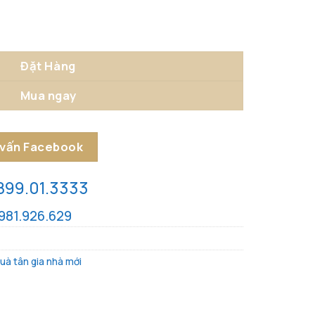
c Đáo số lượng
Đặt Hàng
Mua ngay
 vấn Facebook
899.01.3333
981.926.629
uà tân gia nhà mới