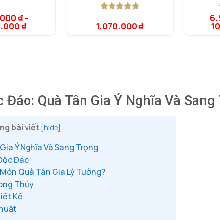
.000
₫
–
6.
5.00
1
trên 5
0.000
₫
1.070.000
₫
1
dựa trên
đánh giá
 Đáo: Quà Tân Gia Ý Nghĩa Và Sang
ng bài viết
[
hide
]
Gia Ý Nghĩa Và Sang Trọng
 Độc Đáo
à Món Quà Tân Gia Lý Tưởng?
hong Thủy
iết Kế
Thuật