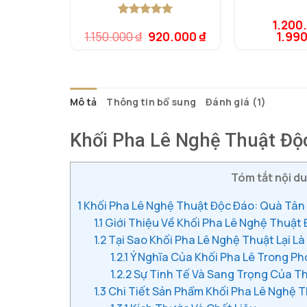
1.200
5.00
1
trên 5
Giá
Giá
1.150.000
₫
920.000
₫
1.99
dựa trên
gốc
hiện
đánh giá
là:
tại
1.150.000 ₫.
là:
920.000 ₫.
Mô tả
Thông tin bổ sung
Đánh giá (1)
Khối Pha Lê Nghệ Thuật Độc
Tóm tắt nội du
1
Khối Pha Lê Nghệ Thuật Độc Đáo: Quà Tân 
1.1
Giới Thiệu Về Khối Pha Lê Nghệ Thuật
1.2
Tại Sao Khối Pha Lê Nghệ Thuật Lại L
1.2.1
Ý Nghĩa Của Khối Pha Lê Trong P
1.2.2
Sự Tinh Tế Và Sang Trọng Của Th
1.3
Chi Tiết Sản Phẩm Khối Pha Lê Nghệ 