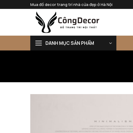
Bỏ
Mua đồ decor trang trí nhà cửa đẹp ở Hà Nội
qua
nội
dung
DANH MỤC SẢN PHẨM