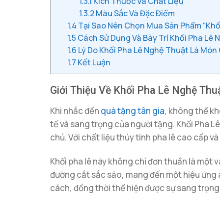
1.3.1
Kích Thước Và Chất Liệu
1.3.2
Màu Sắc Và Đặc Điểm
1.4
Tại Sao Nên Chọn Mua Sản Phẩm “Khối
1.5
Cách Sử Dụng Và Bày Trí Khối Pha Lê
1.6
Lý Do Khối Pha Lê Nghệ Thuật Là Món
1.7
Kết Luận
Giới Thiệu Về Khối Pha Lê Nghệ Thu
Khi nhắc đến
quà tặng tân gia
, không thể k
tế và sang trọng của người tặng. Khối Pha L
chủ. Với chất liệu thủy tinh pha lê cao cấp v
Khối pha lê này không chỉ đơn thuần là một v
đường cắt sắc sảo, mang đến một hiệu ứng á
cách, đồng thời thể hiện được sự sang trọng