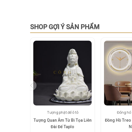
SHOP GỢI Ý SẢN PHẨM
Tượng phật để ô tô
Đồng hồ 
Tượng Quan Âm Từ Bi Tọa Liên
Đồng Hồ Treo
Đài Để Taplo
N