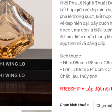
Khối Pha Lê Nghệ Thuật Độ
kết hợp giữa vẻ đẹp hình họ
pha lê trong suốt, kết hợp
vẻ đẹp hiện đại, đầy cuốn
decor, mà còn là biểu tượ
để làm điểm nhấn trong kh
đẹp tinh tế và đẳng cấp.
Kích thước:
+ Nhỏ: D8cm x R8cm x C8
+ Lớn: D10cm x R10cm x 
Chất liệu: thủy tinh
FREESHIP + Lắp đặt nội 
Chọn kích thước