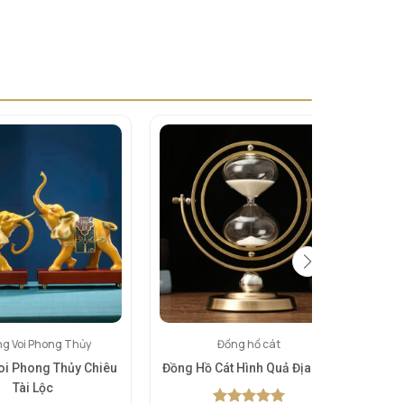
g Voi Phong Thủy
Đồng hồ cát
oi Phong Thủy Chiêu
Đồng Hồ Cát Hình Quả Địa Cầu
Tủ 
Tài Lộc
H