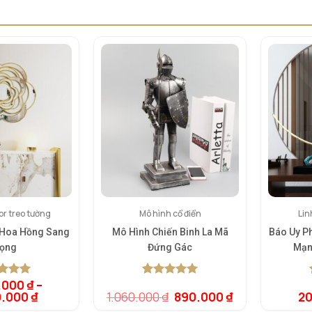
r treo tường
Mô hình cổ điển
Lin
 Hoa Hồng Sang
Mô Hình Chiến Binh La Mã
Báo Uy P
rọng
Đứng Gác
Mạn
.000
₫
–
rên 5
5.00
1
trên 5
Giá
Giá
0.000
₫
1.060.000
₫
890.000
₫
20
rên
dựa trên
gốc
hiện
giá
đánh giá