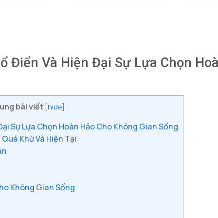
là:
tại
1.060.000 ₫.
là:
890.000 ₫.
Cổ Điển Và Hiện Đại Sự Lựa Chọn Ho
ung bài viết
[
hide
]
 Đại Sự Lựa Chọn Hoàn Hảo Cho Không Gian Sống
 Quá Khứ Và Hiện Tại
àn
Cho Không Gian Sống