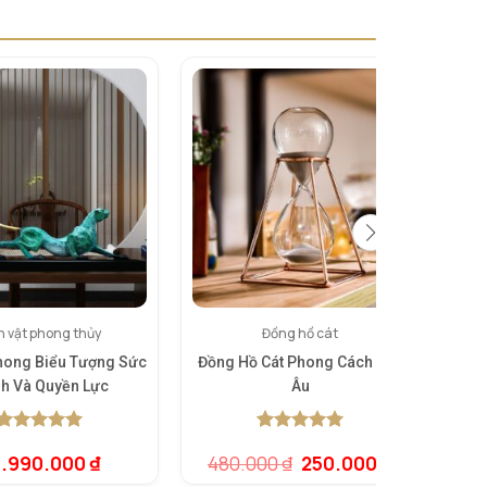
h vật phong thủy
Đồng hồ cát
hong Biểu Tượng Sức
Đồng Hồ Cát Phong Cách Bắc
Tủ 
h Và Quyền Lực
Âu
H
5.00
1
trên 5
5.00
1
trên 5
Giá
Giá
.990.000
₫
480.000
₫
250.000
₫
dựa trên
dựa trên
gốc
hiện
đánh giá
đánh giá