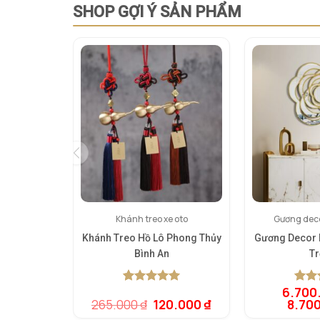
SHOP GỢI Ý SẢN PHẨM
Khánh treo xe oto
Gương deco
Khánh Treo Hồ Lô Phong Thủy
Gương Decor
Bình An
T
6.700
5.00
1
trên 5
5.00
1
t
Giá
Giá
265.000
₫
120.000
₫
8.70
dựa trên
dựa t
gốc
hiện
đánh giá
đánh 