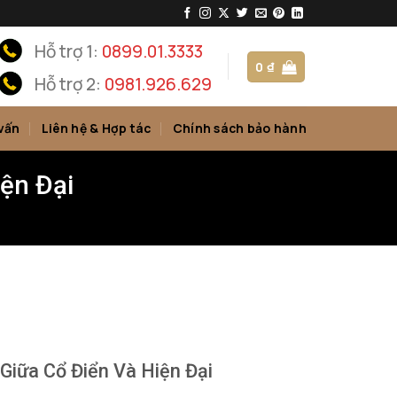
Hỗ trợ 1:
0899.01.3333
0
₫
Hỗ trợ 2:
0981.926.629
vấn
Liên hệ & Hợp tác
Chính sách bảo hành
ện Đại
Giữa Cổ Điển Và Hiện Đại