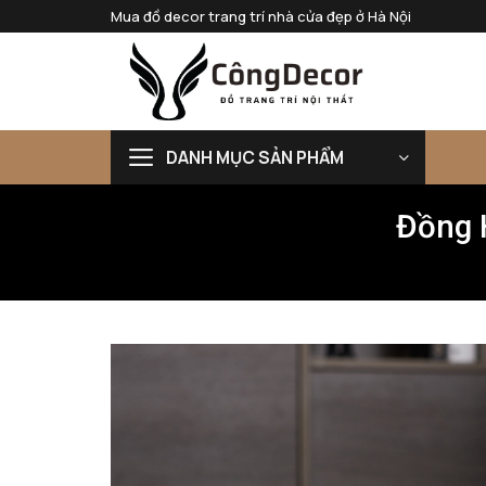
Bỏ
Mua đồ decor trang trí nhà cửa đẹp ở Hà Nội
qua
nội
dung
DANH MỤC SẢN PHẨM
Đồng 