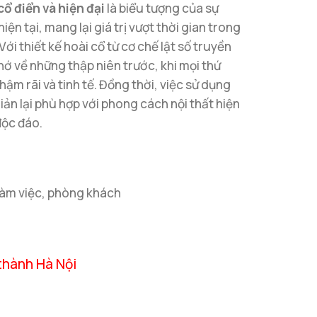
cổ điển và hiện đại
là biểu tượng của sự
iện tại, mang lại giá trị vượt thời gian trong
ới thiết kế hoài cổ từ cơ chế lật số truyền
ớ về những thập niên trước, khi mọi thứ
ậm rãi và tinh tế. Đồng thời, việc sử dụng
giản lại phù hợp với phong cách nội thất hiện
độc đáo.
làm việc, phòng khách
thành Hà Nội
 Điển Và Hiện Đại số lượng