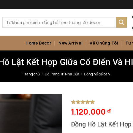
Tìm
kiếm:
Home Decor
New Arrival
Về Chúng Tôi
Tư 
Hồ Lật Kết Hợp Giữa Cổ Điển Và Hi
Trang chủ
/
Đồ Trang Trí Nhà Cửa
/
Đồng hồ để bàn
1.120.000
5
1
trên 5
₫
dựa trên
đánh giá
Đồng Hồ Lật Kết Hợp 