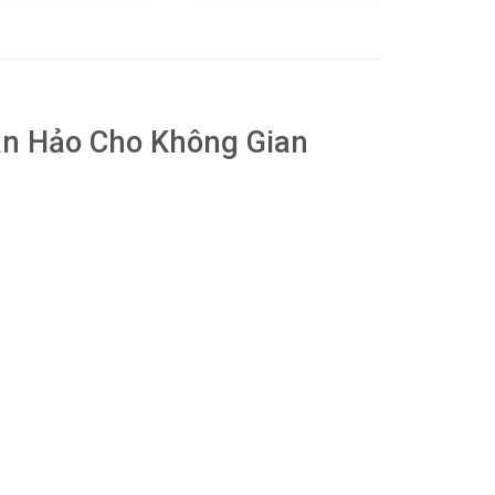
là:
tại
480.000 ₫.
là:
250.000 ₫
àn Hảo Cho Không Gian