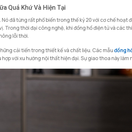
ữa Quá Khứ Và Hiện Tại
 Nó đã từng rất phổ biến trong thế kỷ 20 với cơ chế hoạt
ị. Trong thời đại công nghệ, khi đồng hồ điện tử và các th
ông lỗi thời.
những cải tiến trong thiết kế và chất liệu. Các mẫu
đồng h
 hợp với xu hướng nội thất hiện đại. Sự giao thoa này làm