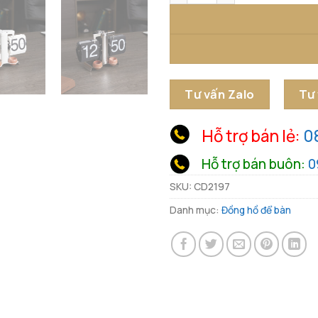
Tư vấn Zalo
Tư
Hỗ trợ bán lẻ:
0
Hỗ trợ bán buôn:
0
SKU:
CD2197
Danh mục:
Đồng hồ để bàn