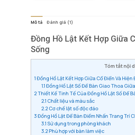
là:
tại
265.000 ₫.
là:
120.000 ₫.
Mô tả
Đánh giá (1)
Đồng Hồ Lật Kết Hợp Giữa 
Sống
Tóm tắt nội d
1
Đồng Hồ Lật Kết Hợp Giữa Cổ Điển Và Hiện
1.1
Đồng Hồ Lật Số Để Bàn Giao Thoa Giữa
2
Thiết Kế Tinh Tế Của Đồng Hồ Lật Số Để B
2.1
Chất liệu và màu sắc
2.2
Cơ chế lật số độc đáo
3
Đồng Hồ Lật Để Bàn Điểm Nhấn Trang Trí 
3.1
Sử dụng trong phòng khách
3.2
Phù hợp với bàn làm việc