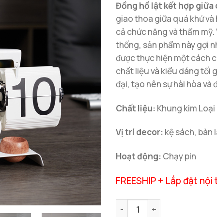
Đồng hồ lật kết hợp giữa 
giao thoa giữa quá khứ và h
cả chức năng và thẩm mỹ. V
thống, sản phẩm này gợi nh
được thực hiện một cách ch
chất liệu và kiểu dáng tối 
đại, tạo nên sự hài hòa và 
Chất liệu:
Khung kim Loại
Vị trí decor:
kệ sách, bàn 
Hoạt động:
Chạy pin
FREESHIP + Lắp đặt nội 
Đồng Hồ Lật Kết Hợp Giữa Cổ