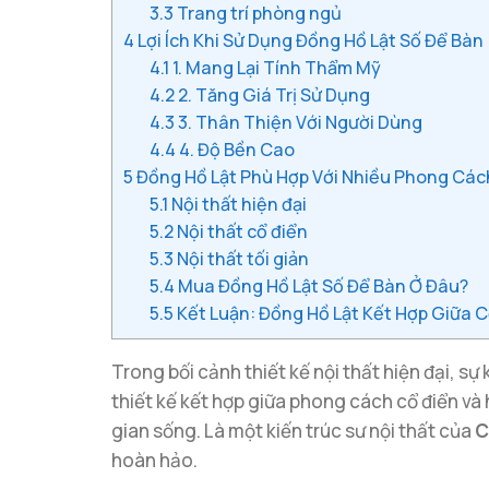
3.3
Trang trí phòng ngủ
4
Lợi Ích Khi Sử Dụng Đồng Hồ Lật Số Để Bàn
4.1
1. Mang Lại Tính Thẩm Mỹ
4.2
2. Tăng Giá Trị Sử Dụng
4.3
3. Thân Thiện Với Người Dùng
4.4
4. Độ Bền Cao
5
Đồng Hồ Lật Phù Hợp Với Nhiều Phong Các
5.1
Nội thất hiện đại
5.2
Nội thất cổ điển
5.3
Nội thất tối giản
5.4
Mua Đồng Hồ Lật Số Để Bàn Ở Đâu?
5.5
Kết Luận: Đồng Hồ Lật Kết Hợp Giữa C
Trong bối cảnh thiết kế nội thất hiện đại, s
thiết kế kết hợp giữa phong cách cổ điển và 
gian sống. Là một kiến trúc sư nội thất của
C
hoàn hảo.