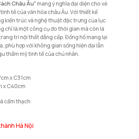
Cách Châu Âu”
mang ý nghĩa đại diện cho vẻ
tinh tế của văn hóa châu Âu. Với thiết kế
g kiến trúc và nghệ thuật đặc trưng của lục
g chỉ là một công cụ đo thời gian mà còn là
rang trí nội thất đẳng cấp. Đồng hồ mang lại
òa, phù hợp với không gian sống hiện đại lẫn
 gu thẩm mỹ tinh tế của chủ nhân.
R7cm x C31cm
cm x C40cm
 đá cẩm thạch
thành Hà Nội