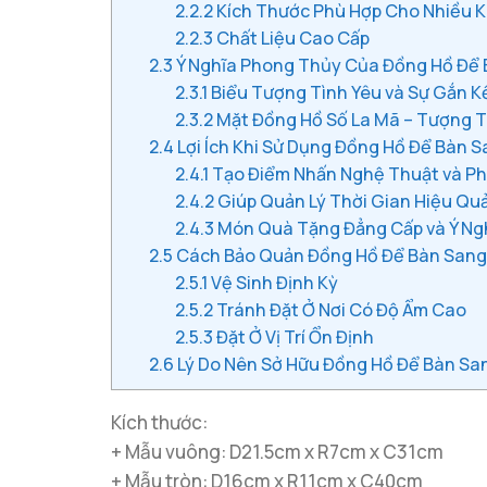
2.2.2
Kích Thước Phù Hợp Cho Nhiều 
2.2.3
Chất Liệu Cao Cấp
2.3
Ý Nghĩa Phong Thủy Của Đồng Hồ Để
2.3.1
Biểu Tượng Tình Yêu và Sự Gắn K
2.3.2
Mặt Đồng Hồ Số La Mã – Tượng T
2.4
Lợi Ích Khi Sử Dụng Đồng Hồ Để Bàn 
2.4.1
Tạo Điểm Nhấn Nghệ Thuật và P
2.4.2
Giúp Quản Lý Thời Gian Hiệu Qu
2.4.3
Món Quà Tặng Đẳng Cấp và Ý Ng
2.5
Cách Bảo Quản Đồng Hồ Để Bàn Sang
2.5.1
Vệ Sinh Định Kỳ
2.5.2
Tránh Đặt Ở Nơi Có Độ Ẩm Cao
2.5.3
Đặt Ở Vị Trí Ổn Định
2.6
Lý Do Nên Sở Hữu Đồng Hồ Để Bàn Sa
Kích thước:
+ Mẫu vuông: D21.5cm x R7cm x C31cm
+ Mẫu tròn: D16cm x R11cm x C40cm