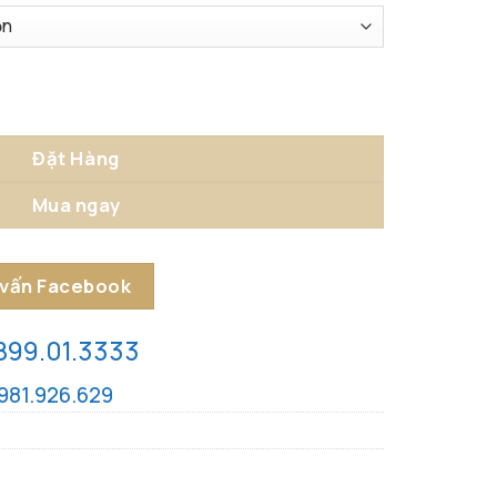
h Châu Âu số lượng
Đặt Hàng
Mua ngay
 vấn Facebook
899.01.3333
981.926.629