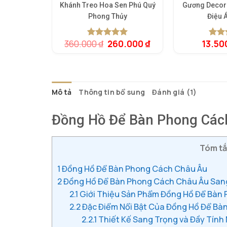
Khánh Treo Hoa Sen Phú Quý
Gương Decor
Phong Thủy
Điệu 
Giá
Giá
360.000
₫
260.000
₫
13.50
5.00
1
trên 5
5.00
1
t
gốc
hiện
dựa trên
dựa t
là:
tại
đánh giá
đánh 
360.000 ₫.
là:
260.000 ₫.
Mô tả
Thông tin bổ sung
Đánh giá (1)
Đồng Hồ Để Bàn Phong Các
Tóm tắt
1
Đồng Hồ Để Bàn Phong Cách Châu Âu
2
Đồng Hồ Để Bàn Phong Cách Châu Âu Sang
2.1
Giới Thiệu Sản Phẩm Đồng Hồ Để Bàn
2.2
Đặc Điểm Nổi Bật Của Đồng Hồ Để Bà
2.2.1
Thiết Kế Sang Trọng và Đầy Tính