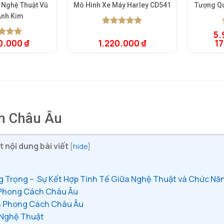
 Nghệ Thuật Vũ
Mô Hình Xe Máy Harley CD541
Tượng Q
Ánh Kim
5.00
1
trên 5
5.
dựa trên
0.000
₫
1.220.000
₫
1
rên 5
đánh giá
rên
giá
h Châu Âu
 nội dung bài viết
[
hide
]
 Trọng – Sự Kết Hợp Tinh Tế Giữa Nghệ Thuật và Chức Nă
 Phong Cách Châu Âu
n Phong Cách Châu Âu
 Nghệ Thuật