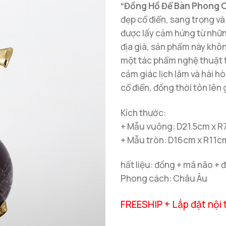
“Đồng Hồ Để Bàn Phong 
đẹp cổ điển, sang trọng và 
được lấy cảm hứng từ nhữn
địa già, sản phẩm này khôn
một tác phẩm nghệ thuật t
cảm giác lịch lãm và hài h
cổ điển, đồng thời tôn lên
Kích thước:
+ Mẫu vuông: D21.5cm x 
+ Mẫu tròn: D16cm x R11
hất liệu: đồng + mã não +
Phong cách: Châu Âu
FREESHIP + Lắp đặt nội 