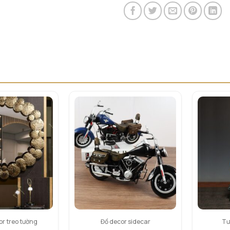
r treo tường
Đồ decor sidecar
Tư