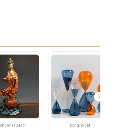
ợng Phật Decor
Đồng hồ cát