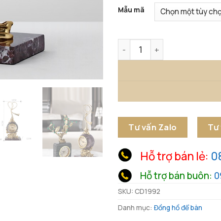
Mẫu mã
Đồng Hồ Để Bàn Phong Các
Tư vấn Zalo
Tư
Hỗ trợ bán lẻ:
0
Hỗ trợ bán buôn:
0
SKU:
CD1992
Danh mục:
Đồng hồ để bàn