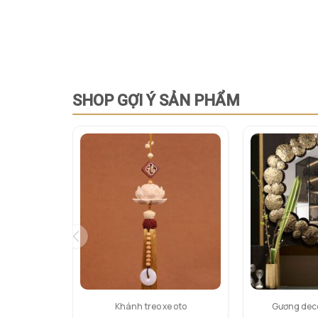
SHOP GỢI Ý SẢN PHẨM
Khánh treo xe oto
Gương deco