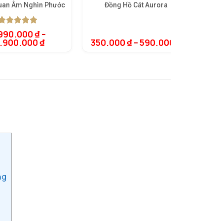
uan Âm Nghìn Phước
Đồng Hồ Cát Aurora
5.00
1
trên 5
990.000
₫
–
dựa trên
7.900.000
₫
350.000
₫
–
590.000
₫
đánh giá
ng