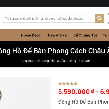
Tìm
kiếm:
Home Decor
New Arrival
Về Chúng Tôi
Tư 
ồng Hồ Để Bàn Phong Cách Châu 
Trang chủ
/
Đồ Trang Trí Nhà Cửa
/
Đồng hồ để bàn
5.590.000
–
6.
5
1
trên 5
₫
dựa trên
đánh giá
Đồng Hồ Để Bàn Pho