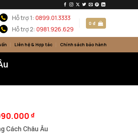
Hỗ trợ 1:
0899.01.3333
0
₫
Hỗ trợ 2:
0981.926.629
vấn
Liên hệ & Hợp tác
Chính sách bảo hành
Âu
990.000
₫
ng Cách Châu Âu