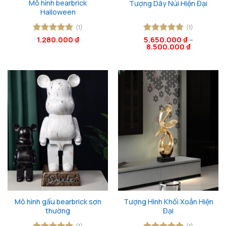
Mô hình bearbrick
Tượng Dãy Núi Hiện Đại
Halloween
(1)
(1)
Được xếp
1.280.000
₫
Được xếp
5.650.000
₫
–
8.500.000
₫
hạng
5
5
hạng
5
5
sao
sao
Mô hình gấu bearbrick sơn
Tượng Hình Khối Xoắn Hiện
thường
Đại
(1)
(1)