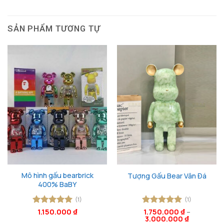
SẢN PHẨM TƯƠNG TỰ
Mô hình gấu bearbrick
Tượng Gấu Bear Vân Đá
400% BaBY
(1)
(1)
Được xếp
1.150.000
₫
Được xếp
1.750.000
₫
–
3.000.000
₫
hạng
5
5
hạng
5
5