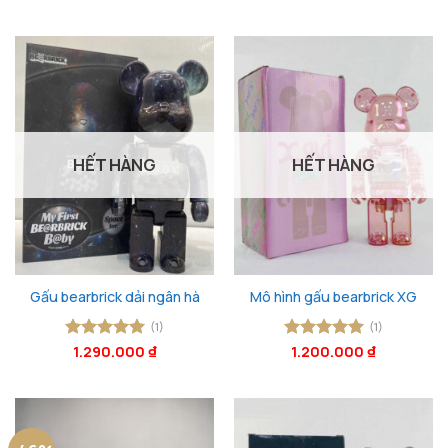
sao
sao
HẾT HÀNG
HẾT HÀNG
Gấu bearbrick dải ngân hà
Mô hình gấu bearbrick XG
(1)
(1)
Được xếp
1.290.000
₫
Được xếp
1.200.000
₫
hạng
5
5
hạng
5
5
sao
sao