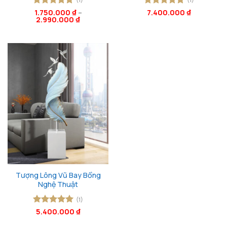
Được xếp
1.750.000
₫
–
Được xếp
7.400.000
₫
2.990.000
₫
hạng
5
5
hạng
5
5
sao
sao
Tượng Lông Vũ Bay Bổng
Nghệ Thuật
(1)
Được xếp
5.400.000
₫
hạng
5
5