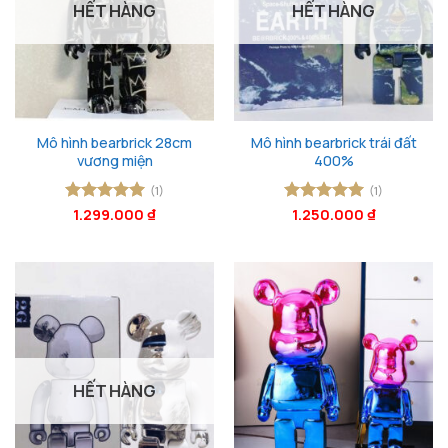
HẾT HÀNG
HẾT HÀNG
Mô hình bearbrick 28cm
Mô hình bearbrick trái đất
vương miện
400%
(1)
(1)
Được xếp
1.299.000
₫
Được xếp
1.250.000
₫
hạng
5
5
hạng
5
5
sao
sao
HẾT HÀNG