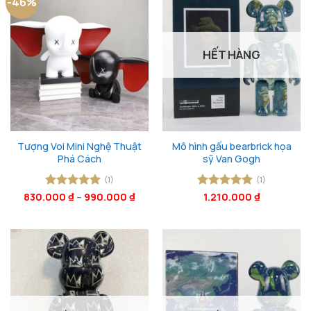
-46%
HẾT HÀNG
Tượng Voi Mini Nghệ Thuật
Mô hình gấu bearbrick họa
Phá Cách
sỹ Van Gogh
(1)
(1)
830.000
Được xếp
₫
–
990.000
₫
Được xếp
1.210.000
₫
hạng
5
5
hạng
5
5
sao
sao