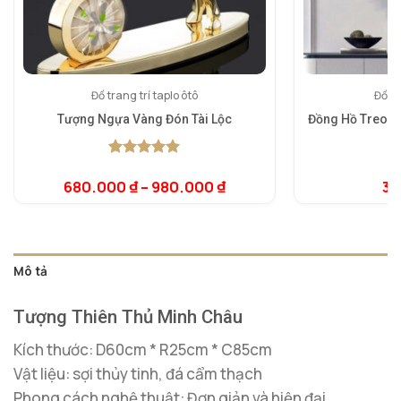
Đồ trang trí taplo ôtô
Đồng
Tượng Ngựa Vàng Đón Tài Lộc
Đồng Hồ Treo T
5.00
1
trên 5
5.
1
dựa trên
dự
680.000
₫
–
980.000
₫
3.
đánh giá
đá
Mô tả
Tượng Thiên Thủ Minh Châu
Kích thước: D60cm * R25cm * C85cm
Vật liệu: sợi thủy tinh, đá cẩm thạch
Phong cách nghệ thuật: Đơn giản và hiện đại