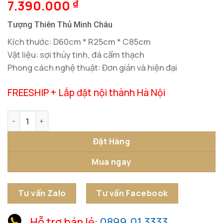
7.390.000
₫
Tượng Thiên Thủ Minh Châu
Kích thước: D60cm * R25cm * C85cm
Vật liệu: sợi thủy tinh, đá cẩm thạch
Phong cách nghệ thuật: Đơn giản và hiện đại
FREESHIP + Lắp đặt nội thành Hà Nội
Tượng Thiên Thủ Minh Châu số lượng
Đặt Hàng
Mua ngay
Tư vấn Zalo
Tư vấn Facebook
Hỗ trợ bán lẻ:
0899.01.3333