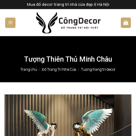
Bỏ
Mua đồ decor trang trí nhà cửa đẹp ở Hà Nội
qua
nội
dung
Tượng Thiên Thủ Minh Châu
Trang chủ
/
Đồ Trang Trí Nhà Cửa
/
Tượng trang trí decor