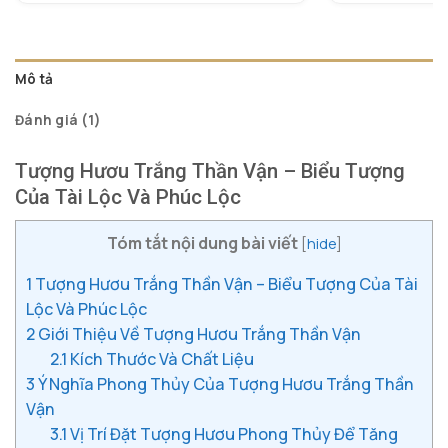
dựa trên
dự
đánh giá
đá
Mô tả
Đánh giá (1)
Tượng Hươu Trắng Thần Vận – Biểu Tượng
Của Tài Lộc Và Phúc Lộc
Tóm tắt nội dung bài viết
[
hide
]
1
Tượng Hươu Trắng Thần Vận – Biểu Tượng Của Tài
Lộc Và Phúc Lộc
2
Giới Thiệu Về Tượng Hươu Trắng Thần Vận
2.1
Kích Thước Và Chất Liệu
3
Ý Nghĩa Phong Thủy Của Tượng Hươu Trắng Thần
Vận
3.1
Vị Trí Đặt Tượng Hươu Phong Thủy Để Tăng