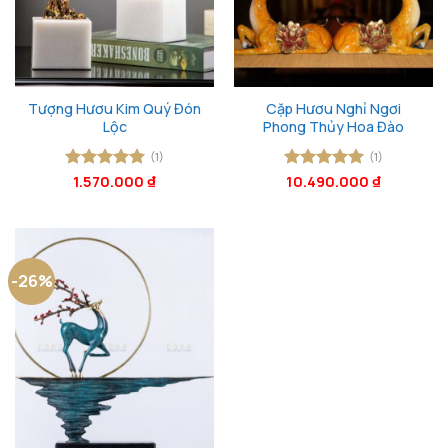
Tượng Hươu Kim Quý Đón
Cặp Hươu Nghỉ Ngơi
Lộc
Phong Thủy Hoa Đào
(1)
(1)
Được xếp
1.570.000
₫
Được xếp
10.490.000
₫
hạng
5
5
hạng
5
5
sao
sao
-26%