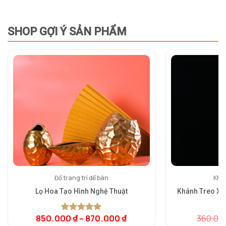
SHOP GỢI Ý SẢN PHẨM
Đồ trang trí để bàn
Khán
Lọ Hoa Tạo Hình Nghệ Thuật
Khánh Treo Xe
850.000
₫
–
870.000
₫
360.00
5.00
1
trên 5
5.
1