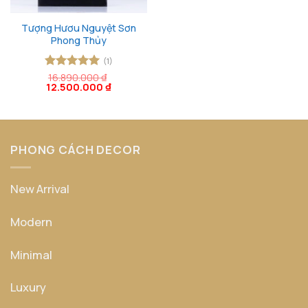
Tượng Hươu Nguyệt Sơn
Phong Thủy
(1)
Được xếp
16.890.000
₫
Giá
Giá
12.500.000
₫
hạng
5
5
gốc
hiện
sao
là:
tại
16.890.000 ₫.
là:
12.500.000 ₫.
PHONG CÁCH DECOR
New Arrival
Modern
Minimal
Luxury