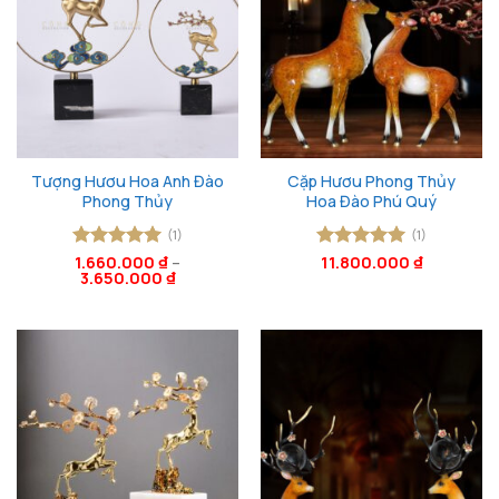
Tượng Hươu Hoa Anh Đào
Cặp Hươu Phong Thủy
Phong Thủy
Hoa Đào Phú Quý
(1)
(1)
Được xếp
1.660.000
₫
–
Được xếp
11.800.000
₫
3.650.000
₫
hạng
5
5
hạng
5
5
sao
sao