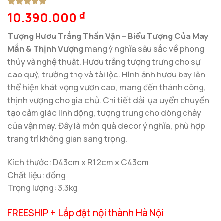
10.390.000
5
1
trên 5
₫
dựa trên
đánh giá
Tượng Hươu Trắng Thần Vận – Biểu Tượng Của May
Mắn & Thịnh Vượng
mang ý nghĩa sâu sắc về phong
thủy và nghệ thuật. Hươu trắng tượng trưng cho sự
cao quý, trường thọ và tài lộc. Hình ảnh hươu bay lên
thể hiện khát vọng vươn cao, mang đến thành công,
thịnh vượng cho gia chủ. Chi tiết dải lụa uyển chuyển
tạo cảm giác linh động, tượng trưng cho dòng chảy
của vận may. Đây là món quà decor ý nghĩa, phù hợp
trang trí không gian sang trọng.
Kích thước: D43cm x R12cm x C43cm
Chất liệu: đồng
Trọng lượng: 3.3kg
FREESHIP + Lắp đặt nội thành Hà Nội