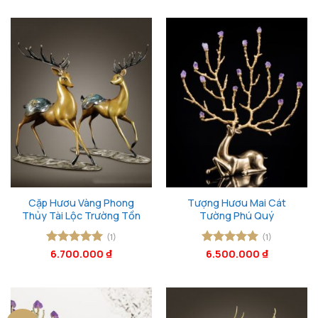
Cặp Hươu Vàng Phong
Tượng Hươu Mai Cát
Thủy Tài Lộc Trường Tồn
Tường Phú Quý
(1)
(1)
Được xếp
6.700.000
₫
Được xếp
6.500.000
₫
hạng
5
5
hạng
5
5
sao
sao