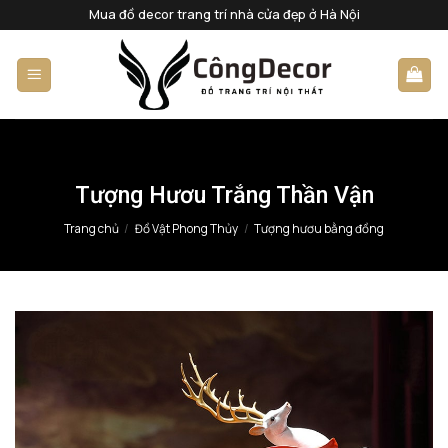
Bỏ
Mua đồ decor trang trí nhà cửa đẹp ở Hà Nội
qua
nội
dung
Tượng Hươu Trắng Thần Vận
Trang chủ
/
Đồ Vật Phong Thủy
/
Tượng hươu bằng đồng