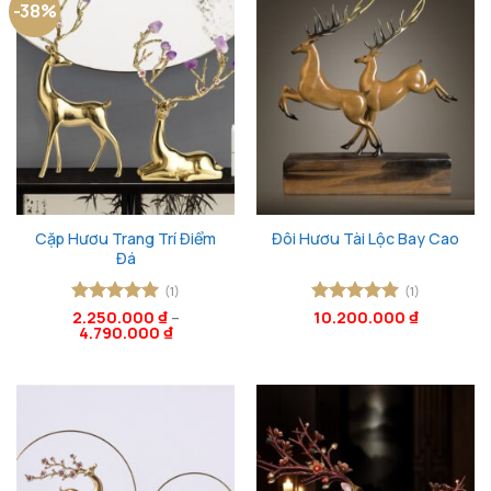
-38%
Cặp Hươu Trang Trí Điểm
Đôi Hươu Tài Lộc Bay Cao
Đá
(1)
(1)
Được xếp
2.250.000
₫
–
Được xếp
10.200.000
₫
4.790.000
₫
hạng
5
5
hạng
5
5
sao
sao