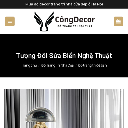
Bỏ
Mua đồ decor trang trí nhà cửa đẹp ở Hà Nội
qua
nội
dung
Tượng Đôi Sứa Biển Nghệ Thuật
Trang chủ
/
Đồ Trang Trí Nhà Cửa
/
Đồ trang trí để bàn