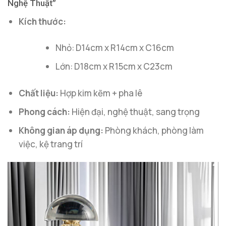
Nghệ Thuật”
Kích thước:
Nhỏ: D14cm x R14cm x C16cm
Lớn: D18cm x R15cm x C23cm
Chất liệu:
Hợp kim kẽm + pha lê
Phong cách:
Hiện đại, nghệ thuật, sang trọng
Không gian áp dụng:
Phòng khách, phòng làm
việc, kệ trang trí