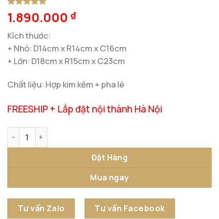
1.890.000
5
1
trên 5
₫
dựa trên
đánh giá
Kích thước:
+ Nhỏ: D14cm x R14cm x C16cm
+ Lớn: D18cm x R15cm x C23cm
Chất liệu: Hợp kim kẽm + pha lê
FREESHIP + Lắp đặt nội thành Hà Nội
Tượng Đôi Sứa Biển Nghệ Thuật số lượng
Đặt Hàng
Mua ngay
Tư vấn Zalo
Tư vấn Facebook