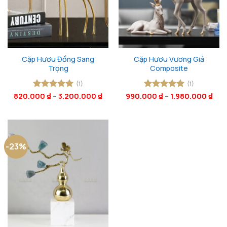
Cặp Hươu Đồng Sang
Cặp Hươu Vương Giả
Trọng
Composite
(1)
(1)
820.000
Được xếp
₫
–
3.200.000
₫
990.000
Được xếp
₫
–
1.980.000
₫
hạng
5
5
hạng
5
5
sao
sao
-23%