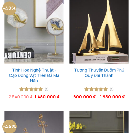
-42%
Tinh Hoa Nghệ Thuật -
Tượng Thuyền Buồm Phú
Cặp Động Vật Trên Đá Mã
Quý Đại Thành
Não
(1)
(1)
Giá
Giá
2.540.000
Được xếp
₫
1.480.000
₫
600.000
Được xếp
₫
–
1.950.000
₫
gốc
hiện
hạng
5
5
hạng
5
5
là:
tại
sao
sao
2.540.000 ₫.
là:
1.480.000 ₫.
-44%