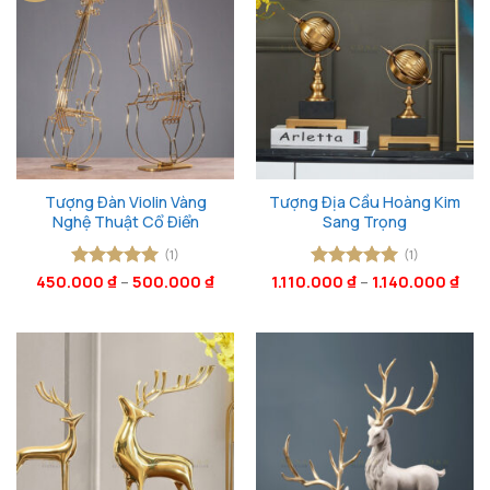
Tượng Đàn Violin Vàng
Tượng Địa Cầu Hoàng Kim
Nghệ Thuật Cổ Điển
Sang Trọng
(1)
(1)
450.000
Được xếp
₫
–
500.000
₫
1.110.000
Được xếp
₫
–
1.140.000
₫
hạng
5
5
hạng
5
5
sao
sao