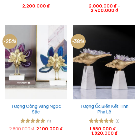
Được xếp
2.200.000
₫
2.000.000
Được xếp
₫
–
2.400.000
₫
hạng
5
5
hạng
5
5
sao
sao
-25%
-38%
Tượng Công Vàng Ngọc
Tượng Ốc Biển Kết Tinh
Sắc
Pha Lê
(1)
(1)
Giá
Giá
2.800.000
Được xếp
₫
2.100.000
₫
Được xếp
1.650.000
₫
–
gốc
hiện
1.820.000
₫
hạng
5
5
hạng
5
5
là:
tại
sao
sao