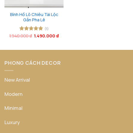
Bình Hồ Lô Chiêu Tài Lộc
Gắn Pha Lê
(1)
Giá
Giá
1.940.000
Được xếp
₫
1.490.000
₫
gốc
hiện
hạng
5
5
là:
tại
sao
1.940.000 ₫.
là:
1.490.000 ₫.
PHONG CÁCH DECOR
New Arrival
Modern
Minimal
Luxury