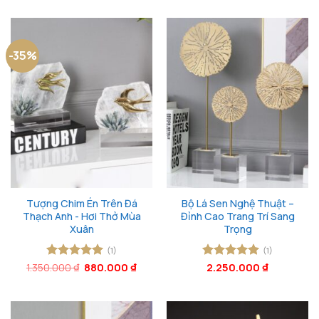
2.800.000 ₫.
là:
2.100.000 ₫.
-35%
Tượng Chim Én Trên Đá
Bộ Lá Sen Nghệ Thuật –
Thạch Anh - Hơi Thở Mùa
Đỉnh Cao Trang Trí Sang
Xuân
Trọng
(1)
(1)
Giá
Giá
1.350.000
Được xếp
₫
880.000
₫
Được xếp
2.250.000
₫
gốc
hiện
hạng
5
5
hạng
5
5
là:
tại
sao
sao
1.350.000 ₫.
là:
880.000 ₫.