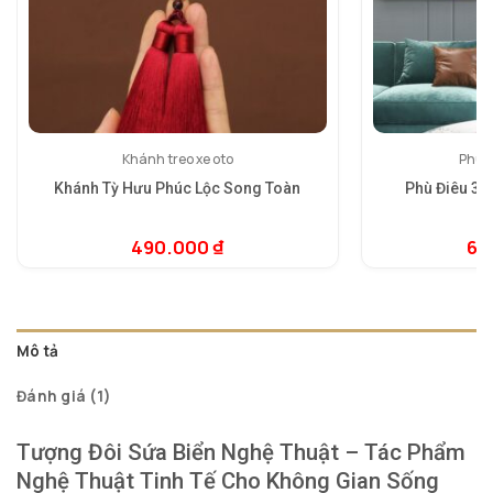
Khánh treo xe oto
Phù đ
Khánh Tỳ Hưu Phúc Lộc Song Toàn
Phù Điêu 3D
490.000
₫
6.
5.
1
dự
đá
Mô tả
Đánh giá (1)
Tượng Đôi Sứa Biển Nghệ Thuật – Tác Phẩm
Nghệ Thuật Tinh Tế Cho Không Gian Sống