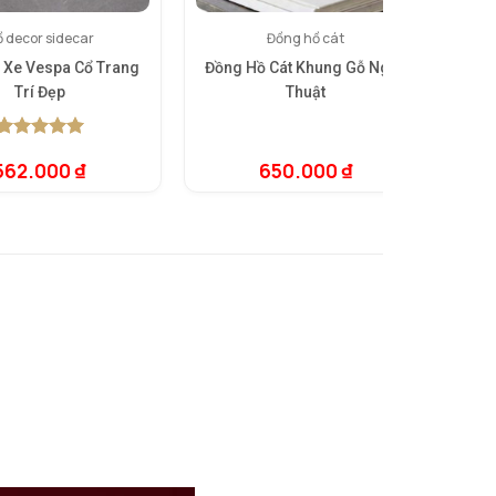
 decor sidecar
Đồng hồ cát
 Xe Vespa Cổ Trang
Đồng Hồ Cát Khung Gỗ Nghệ
B
Trí Đẹp
Thuật
5.00
1
trên 5
562.000
₫
650.000
₫
dựa trên
đánh giá