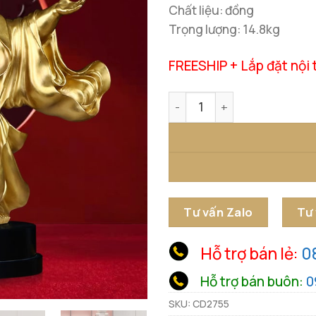
Chất liệu: đồng
Trọng lượng: 14.8kg
FREESHIP + Lắp đặt nội 
Tượng Di Lặc Hoan Hỷ Nghệ
Tư vấn Zalo
Tư
Hỗ trợ bán lẻ:
0
Hỗ trợ bán buôn:
0
SKU:
CD2755