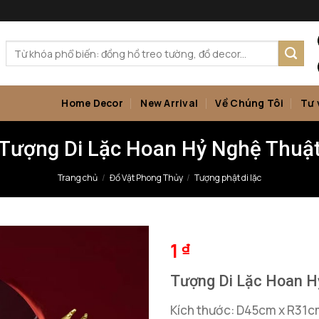
Tìm
kiếm:
Home Decor
New Arrival
Về Chúng Tôi
Tư 
Tượng Di Lặc Hoan Hỷ Nghệ Thuậ
Trang chủ
/
Đồ Vật Phong Thủy
/
Tượng phật di lặc
1
₫
Tượng Di Lặc Hoan H
Kích thước: D45cm x R31