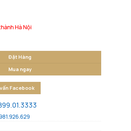
thành Hà Nội
 Thuật số lượng
Đặt Hàng
Mua ngay
 vấn Facebook
899.01.3333
981.926.629