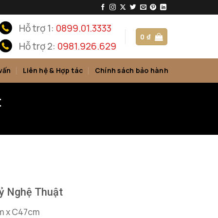
Hỗ trợ 1:
0899.01.3333
0
₫
Hỗ trợ 2:
0981.926.629
vấn
Liên hệ & Hợp tác
Chính sách bảo hành
t
ỷ Nghệ Thuật
cm x C47cm