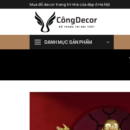
Bỏ
Mua đồ decor trang trí nhà cửa đẹp ở Hà Nội
qua
nội
dung
DANH MỤC SẢN PHẨM