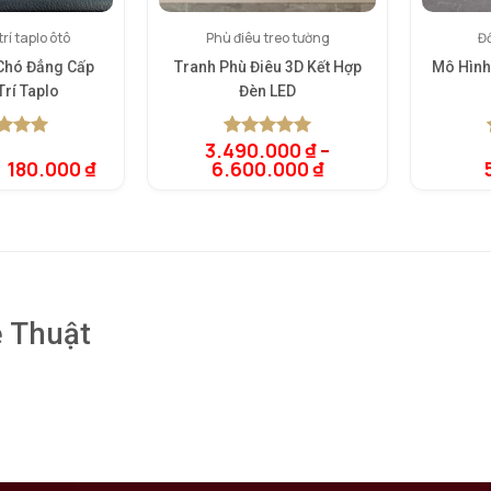
rí taplo ôtô
Phù điêu treo tường
Đồ
 Chó Đẳng Cấp
Tranh Phù Điêu 3D Kết Hợp
Mô Hình
Trí Taplo
Đèn LED
3.490.000
₫
–
rên 5
5.00
1
trên 5
Giá
Giá
180.000
₫
6.600.000
₫
rên
dựa trên
gốc
hiện
giá
đánh giá
là:
tại
280.000 ₫.
là:
180.000 ₫.
 Thuật