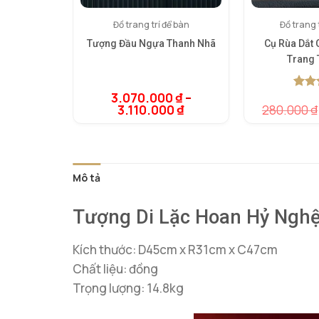
Đồ trang trí để bàn
Đồ trang t
Tượng Đầu Ngựa Thanh Nhã
Cụ Rùa Dắt
Trang 
3.070.000
₫
–
5.00
1
t
3.110.000
₫
280.000
₫
dựa t
đánh 
Mô tả
Tượng Di Lặc Hoan Hỷ Nghệ
Kích thước: D45cm x R31cm x C47cm
Chất liệu: đồng
Trọng lượng: 14.8kg