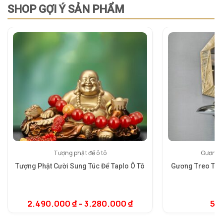
SHOP GỢI Ý SẢN PHẨM
Tượng phật để ô tô
Gương 
Tượng Phật Cười Sung Túc Để Taplo Ô Tô
Gương Treo Tư
5.
1
dự
2.490.000
₫
–
3.280.000
₫
5.
đá