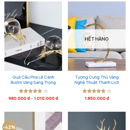
HẾT HÀNG
Quả Cầu Pha Lê Cánh
Tượng Cung Thủ Vàng
Bướm Vàng Sang Trọng
Nghệ Thuật Thanh Lịch
(1)
(1)
980.000
Được xếp
₫
–
1.010.000
₫
Được xếp
1.850.000
₫
hạng
5
5
hạng
5
5
sao
sao
-42%