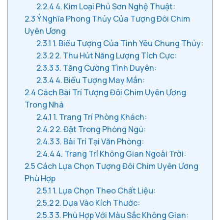
2.2.4
4. Kim Loại Phủ Sơn Nghệ Thuật:
2.3
Ý Nghĩa Phong Thủy Của Tượng Đôi Chim
Uyên Ương
2.3.1
1. Biểu Tượng Của Tình Yêu Chung Thủy:
2.3.2
2. Thu Hút Năng Lượng Tích Cực:
2.3.3
3. Tăng Cường Tình Duyên:
2.3.4
4. Biểu Tượng May Mắn:
2.4
Cách Bài Trí Tượng Đôi Chim Uyên Ương
Trong Nhà
2.4.1
1. Trang Trí Phòng Khách:
2.4.2
2. Đặt Trong Phòng Ngủ:
2.4.3
3. Bài Trí Tại Văn Phòng:
2.4.4
4. Trang Trí Không Gian Ngoài Trời:
2.5
Cách Lựa Chọn Tượng Đôi Chim Uyên Ương
Phù Hợp
2.5.1
1. Lựa Chọn Theo Chất Liệu:
2.5.2
2. Dựa Vào Kích Thước:
2.5.3
3. Phù Hợp Với Màu Sắc Không Gian: