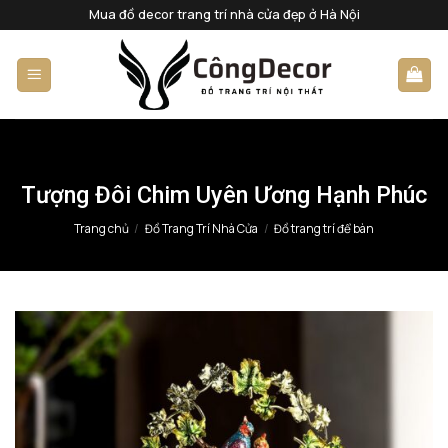
Bỏ
Mua đồ decor trang trí nhà cửa đẹp ở Hà Nội
qua
nội
dung
Tượng Đôi Chim Uyên Ương Hạnh Phúc
Trang chủ
/
Đồ Trang Trí Nhà Cửa
/
Đồ trang trí để bàn