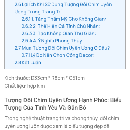
2.6
Lợi Ích Khi Sử Dụng Tượng Đôi Chim Uyên
Ương Trong Trang Trí
2.6.1
1. Tăng Thẩm Mỹ Cho Không Gian:
2.6.2
2. Thể Hiện Cá Tính Chủ Nhân:
2.6.3
3. Tạo Không Gian Thư Giãn:
2.6.4
4. Ý Nghĩa Phong Thủy:
2.7
Mua Tượng Đôi Chim Uyên Ương Ở Đâu?
2.7.1
Lý Do Nên Chọn Công Decor:
2.8
Kết Luận
Kích thước: D33cm * R8cm * C51cm
Chất liệu: hợp kim
Tượng Đôi Chim Uyên Ương Hạnh Phúc: Biểu
Tượng Của Tình Yêu Và Gắn Bó
Trong nghệ thuật trang trí và phong thủy, đôi chim
uyên ương luôn được xem là biểu tượng đẹp đẽ,