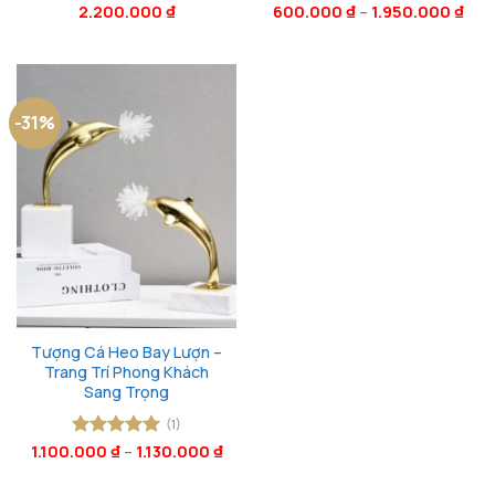
Được xếp
2.200.000
₫
600.000
Được xếp
₫
–
1.950.000
₫
hạng
5
5
hạng
5
5
sao
sao
-31%
Tượng Cá Heo Bay Lượn –
Trang Trí Phong Khách
Sang Trọng
(1)
1.100.000
Được xếp
₫
–
1.130.000
₫
hạng
5
5
sao