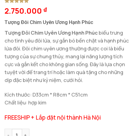
2.750.000
5
1
trên 5
₫
dựa trên
đánh giá
Tượng Đôi Chim Uyên Ương Hạnh Phúc
Tượng Đôi Chim Uyên Ương Hạnh Phúc
biểu trưng
cho tình yêu đôi lứa, sự gắn bó bền chặt và hạnh phúc
lứa đôi. Đôi chim uyên ương thường được coi là biểu
tượng của sự chung thủy, mang lại năng lượng tích
cực và gắn kết cho không gian sống. Đây là lựa chọn
tuyệt vời để trang trí hoặc làm quà tặng cho những
dịp đặc biệt như kỷ niệm, cưới hỏi.
Kích thước: D33cm * R8cm * C51cm
Chất liệu: hợp kim
FREESHIP + Lắp đặt nội thành Hà Nội
Tượng Đôi Chim Uyên Ương Hạnh Phúc số lượng