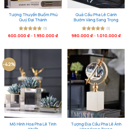
Tượng Thuyền Buồm Phú
Quả Cầu Pha Lê Cánh
Quý Đại Thành
Bướm Vàng Sang Trọng
(1)
(1)
600.000
Được xếp
₫
–
1.950.000
₫
980.000
Được xếp
₫
–
1.010.000
₫
hạng
5
5
hạng
5
5
sao
sao
-42%
Mô Hình Hoa Pha Lê Tinh
Tượng Địa Cầu Pha Lê Ánh