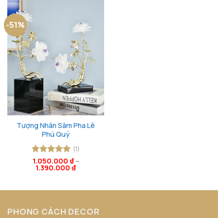
-51%
Tượng Nhân Sâm Pha Lê
Phú Quý
(1)
Được xếp
1.050.000
₫
–
1.390.000
₫
hạng
5
5
sao
PHONG CÁCH DECOR