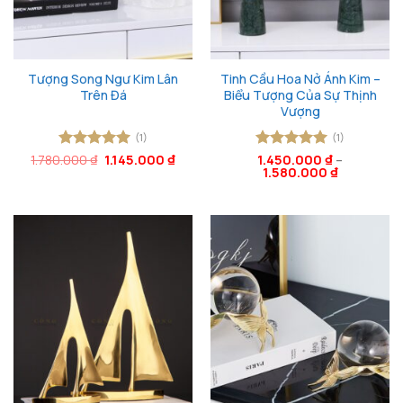
Tượng Song Ngư Kim Lân
Tinh Cầu Hoa Nở Ánh Kim –
Trên Đá
Biểu Tượng Của Sự Thịnh
Vượng
(1)
(1)
Giá
Giá
1.780.000
Được xếp
₫
1.145.000
₫
Được xếp
1.450.000
₫
–
gốc
hiện
1.580.000
₫
hạng
5
5
hạng
5
5
là:
tại
sao
sao
1.780.000 ₫.
là:
1.145.000 ₫.