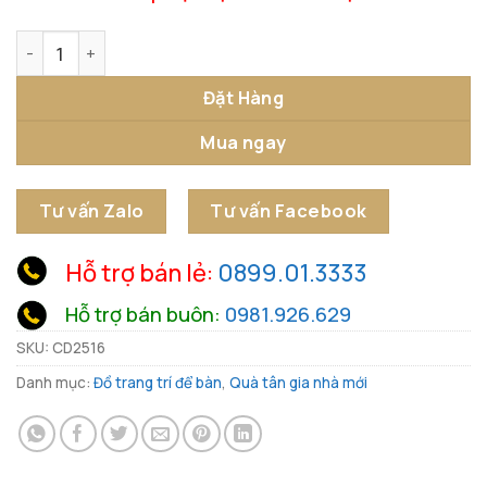
Tượng Đầu Ngựa Kiểu Dáng Thanh Bình số lượng
Đặt Hàng
Mua ngay
Tư vấn Zalo
Tư vấn Facebook
Hỗ trợ bán lẻ:
0899.01.3333
Hỗ trợ bán buôn:
0981.926.629
SKU:
CD2516
Danh mục:
Đồ trang trí để bàn
,
Quà tân gia nhà mới