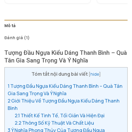
gốc
hiện
dựa trên
dự
là:
tại
đánh giá
đá
920.000 ₫.
là:
720.000 ₫.
Mô tả
Đánh giá (1)
Tượng Đầu Ngựa Kiểu Dáng Thanh Bình – Quà
Tân Gia Sang Trọng Và Ý Nghĩa
Tóm tắt nội dung bài viết
[
hide
]
1
Tượng Đầu Ngựa Kiểu Dáng Thanh Bình – Quà Tân
Gia Sang Trọng Và Ý Nghĩa
2
Giới Thiệu Về Tượng Đầu Ngựa Kiểu Dáng Thanh
Bình
2.1
Thiết Kế Tinh Tế, Tối Giản Và Hiện Đại
2.2
Thông Số Kỹ Thuật Và Chất Liệu
3
Ý Nghĩa Phong Thủy Của Tượng Đầu Ngựa