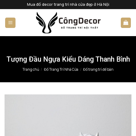
Bỏ
Mua đồ decor trang trí nhà cửa đẹp ở Hà Nội
qua
nội
dung
Tượng Đầu Ngựa Kiểu Dáng Thanh Bình
Trang chủ
/
Đồ Trang Trí Nhà Cửa
/
Đồ trang trí để bàn