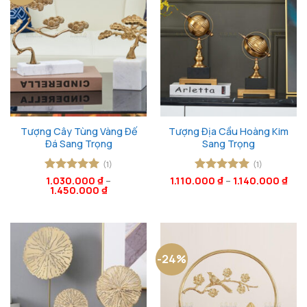
Tượng Cây Tùng Vàng Đế
Tượng Địa Cầu Hoàng Kim
Đá Sang Trọng
Sang Trọng
(1)
(1)
Được xếp
1.030.000
₫
–
1.110.000
Được xếp
₫
–
1.140.000
₫
1.450.000
₫
hạng
5
5
hạng
5
5
sao
sao
-24%