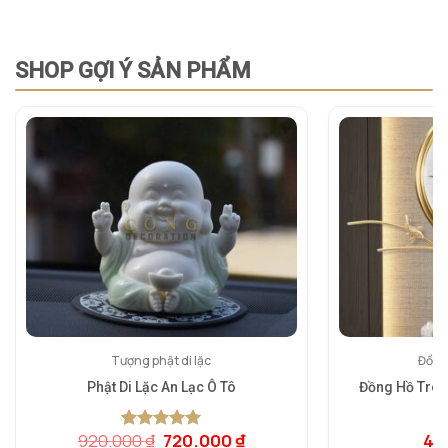
SHOP GỢI Ý SẢN PHẨM
Tượng phật di lặc
Đồng
Phật Di Lặc An Lạc Ô Tô
Đồng Hồ Tre
Giá
Giá
920.000
₫
720.000
₫
4.
5.00
1
trên 5
5.
1