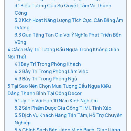
3.1
Biểu Tượng Của Sự Quyết Tâm Và Thành
Công
3.2
Kích Hoạt Năng Lượng Tích Cực, Cân Bằng Âm
Dương
3.3
Quà Tặng Tân Gia Với Ý Nghĩa Phát Triển Bền
Vững
4
Cách Bày Trí Tượng Đầu Ngựa Trong Không Gian
Nội Thất
4.1
Bày Trí Trong Phòng Khách
4.2
Bày Trí Trong Phòng Làm Việc
4.3
Bày Trí Trong Phòng Ngủ
5
Tại Sao Nên Chọn Mua Tượng Đầu Ngựa Kiểu
Dáng Thanh Bình Tại Công Decor
5.1
Uy Tín Với Hơn 10 Năm Kinh Nghiệm
5.2
Sản Phẩm Được Gia Công Tỉ Mỉ, Tinh Xảo
5.3
Dịch Vụ Khách Hàng Tận Tâm, Hỗ Trợ Chuyên
Nghiệp
5.4
Chính Sách Bán Hàng Minh Bạch, Giao Hàng