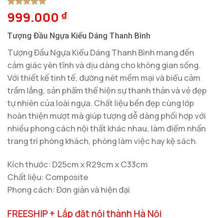
999.000
5
1
trên 5
₫
dựa trên
đánh giá
Tượng Đầu Ngựa Kiểu Dáng Thanh Bình
Tượng Đầu Ngựa Kiểu Dáng Thanh Bình mang đến
cảm giác yên tĩnh và dịu dàng cho không gian sống.
Với thiết kế tinh tế, đường nét mềm mại và biểu cảm
trầm lắng, sản phẩm thể hiện sự thanh thản và vẻ đẹp
tự nhiên của loài ngựa. Chất liệu bền đẹp cùng lớp
hoàn thiện mượt mà giúp tượng dễ dàng phối hợp với
nhiều phong cách nội thất khác nhau, làm điểm nhấn
trang trí phòng khách, phòng làm việc hay kệ sách.
Kích thước: D25cm x R29cm x C33cm
Chất liệu: Composite
Phong cách: Đơn giản và hiện đại
FREESHIP + Lắp đặt nội thành Hà Nội