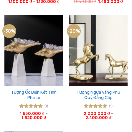
Giá
Giá
1.100.000
Được xếp
₫
–
1.130.000
₫
1.940.000
Được xếp
₫
1.490.000
₫
gốc
hiện
hạng
5
5
hạng
5
5
là:
tại
sao
sao
1.940.000 ₫.
là:
1.49
-38%
-20%
Tượng Ốc Biển Kết Tinh
Tượng Ngựa Vàng Phú
Pha Lê
Quý Đẳng Cấp
(1)
(1)
Được xếp
1.650.000
₫
–
2.000.000
Được xếp
₫
–
1.820.000
₫
2.400.000
₫
hạng
5
5
hạng
5
5
sao
sao