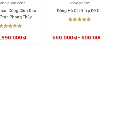
ợng quan công
Đồng hồ cát
Quan Công Cầm Đao
Đồng Hồ Cát 4 Trụ Đế Gỗ
Bàn
Trấn Phong Thủy
5.00
1
trên 5
dựa trên
5.00
1
trên 5
đánh giá
2.990.000
₫
560.000
₫
–
600.000
₫
dựa trên
đánh giá