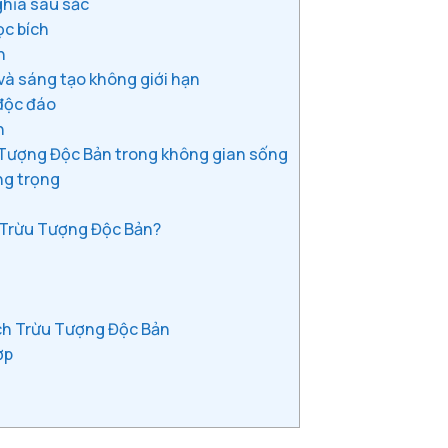
ghĩa sâu sắc
ọc bích
h
và sáng tạo không giới hạn
 độc đáo
n
Tượng Độc Bản trong không gian sống
ng trọng
 Trừu Tượng Độc Bản?
ch Trừu Tượng Độc Bản
ợp