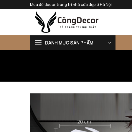
Bỏ
Mua đồ decor trang trí nhà cửa đẹp ở Hà Nội
qua
nội
dung
DANH MỤC SẢN PHẨM