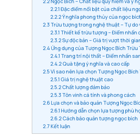
2.2
Ngọc Bích – Chất liệu quý hiếm và ý n
2.2.1
Đặc điểm nổi bật của chất liệu ng
2.2.2
Ý nghĩa phong thủy của ngọc bíc
2.3
Trừu tượng trong nghệ thuật – Tự do 
2.3.1
Thiết kế trừu tượng – Điểm nhấn
2.3.2
Sự độc bản – Giá trị vượt thời gia
2.4
Ứng dụng của Tượng Ngọc Bích Trừu 
2.4.1
Trang trí nội thất – Điểm nhấn sa
2.4.2
Quà tặng ý nghĩa và cao cấp
2.5
Vì sao nên lựa chọn Tượng Ngọc Bích
2.5.1
Giá trị nghệ thuật cao
2.5.2
Chất lượng đảm bảo
2.5.3
Tôn vinh cá tính và phong cách
2.6
Lựa chọn và bảo quản Tượng Ngọc Bí
2.6.1
Hướng dẫn chọn lựa tượng phù h
2.6.2
Cách bảo quản tượng ngọc bích
2.7
Kết luận