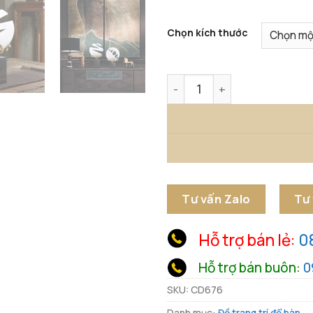
Chọn kích thước
Tượng Đá Nghệ Thuật Trừu
Tư vấn Zalo
Tư
Hỗ trợ bán lẻ:
0
Hỗ trợ bán buôn:
0
SKU:
CD676
Danh mục:
Đồ trang trí để bàn