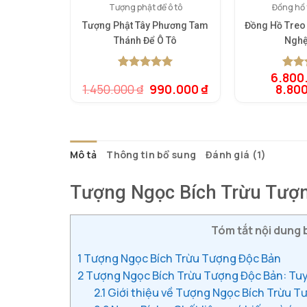
Tượng phật để ô tô
Đồng hồ 
Tượng Phật Tây Phương Tam
Đồng Hồ Treo
Thánh Để Ô Tô
Nghệ
6.800
5.00
1
trên 5
5.00
1
t
Giá
Giá
1.450.000
₫
990.000
₫
8.80
dựa trên
dựa t
gốc
hiện
đánh giá
đánh 
là:
tại
1.450.000 ₫.
là:
990.000 ₫.
Mô tả
Thông tin bổ sung
Đánh giá (1)
Tượng Ngọc Bích Trừu Tượ
Tóm tắt nội dung b
1
Tượng Ngọc Bích Trừu Tượng Độc Bản
2
Tượng Ngọc Bích Trừu Tượng Độc Bản: Tu
2.1
Giới thiệu về Tượng Ngọc Bích Trừu T