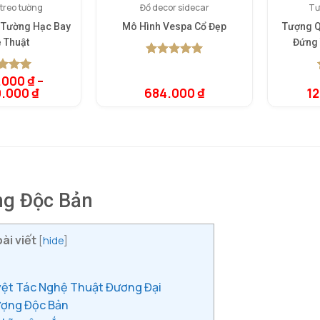
treo tường
Đồ decor sidecar
Tư
 Tường Hạc Bay
Mô Hình Vespa Cổ Đẹp
Tượng 
 Thuật
Đứng 
5.00
1
trên 5
dựa trên
.000
₫
–
rên 5
đánh giá
0.000
₫
684.000
₫
1
rên
giá
ng Độc Bản
ài viết
[
hide
]
yệt Tác Nghệ Thuật Đương Đại
ượng Độc Bản