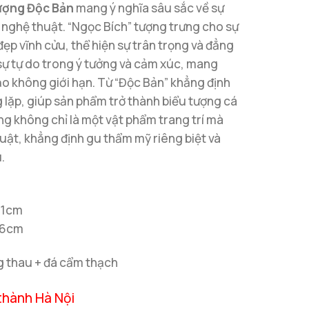
ượng Độc Bản
mang ý nghĩa sâu sắc về sự
 nghệ thuật. “Ngọc Bích” tượng trưng cho sự
đẹp vĩnh cửu, thể hiện sự trân trọng và đẳng
 sự tự do trong ý tưởng và cảm xúc, mang
ạo không giới hạn. Từ “Độc Bản” khẳng định
 lặp, giúp sản phẩm trở thành biểu tượng cá
ng không chỉ là một vật phẩm trang trí mà
uật, khẳng định gu thẩm mỹ riêng biệt và
.
31cm
36cm
ng thau + đá cẩm thạch
thành Hà Nội