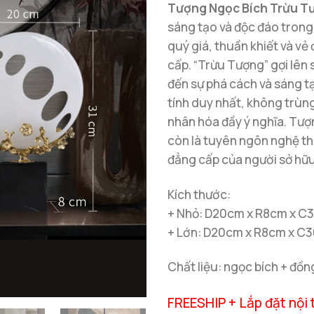
Tượng Ngọc Bích Trừu T
sáng tạo và độc đáo trong
quý giá, thuần khiết và vẻ 
cấp. “Trừu Tượng” gợi lên
đến sự phá cách và sáng t
tính duy nhất, không trùng
nhân hóa đầy ý nghĩa. Tượ
còn là tuyên ngôn nghệ th
đẳng cấp của người sở hữu
Kích thước:
+ Nhỏ: D20cm x R8cm x C
+ Lớn: D20cm x R8cm x C
Chất liệu: ngọc bích + đồ
FREESHIP + Lắp đặt nội 