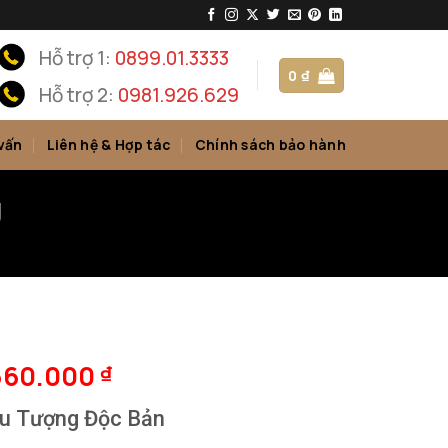
Hỗ trợ 1:
0899.01.3333
0
₫
Hỗ trợ 2:
0981.926.629
vấn
Liên hệ & Hợp tác
Chính sách bảo hành
g
360.000
₫
u Tượng Độc Bản