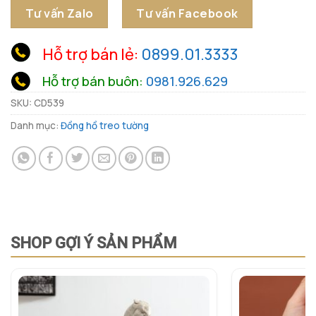
Tư vấn Zalo
Tư vấn Facebook
Hỗ trợ bán lẻ:
0899.01.3333
Hỗ trợ bán buôn:
0981.926.629
SKU:
CD539
Danh mục:
Đồng hồ treo tường
SHOP GỢI Ý SẢN PHẨM