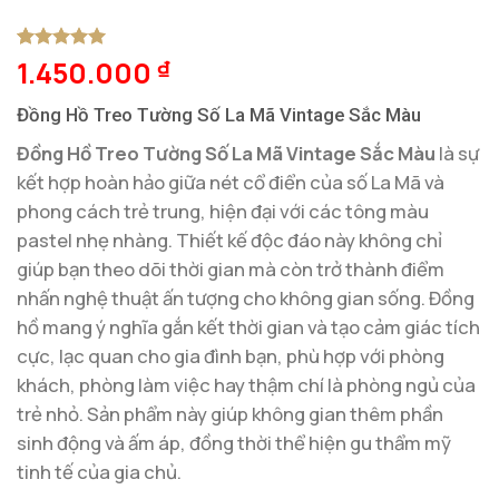
1.450.000
5
1
trên 5
₫
dựa trên
đánh giá
Đồng Hồ Treo Tường Số La Mã Vintage Sắc Màu
Đồng Hồ Treo Tường Số La Mã Vintage Sắc Màu
là sự
kết hợp hoàn hảo giữa nét cổ điển của số La Mã và
phong cách trẻ trung, hiện đại với các tông màu
pastel nhẹ nhàng. Thiết kế độc đáo này không chỉ
giúp bạn theo dõi thời gian mà còn trở thành điểm
nhấn nghệ thuật ấn tượng cho không gian sống. Đồng
hồ mang ý nghĩa gắn kết thời gian và tạo cảm giác tích
cực, lạc quan cho gia đình bạn, phù hợp với phòng
khách, phòng làm việc hay thậm chí là phòng ngủ của
trẻ nhỏ. Sản phẩm này giúp không gian thêm phần
sinh động và ấm áp, đồng thời thể hiện gu thẩm mỹ
tinh tế của gia chủ.