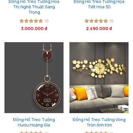
Đồng Hồ Treo Tường Hoa
Đồng Hồ Treo Tường Họa
Thị Nghệ Thuật Sang
Tiết Hoa 3D
Trọng
(1)
(1)
Được xếp
3.000.000
₫
Được xếp
2.490.000
₫
hạng
5
5
hạng
5
5
sao
sao
Đồng Hồ Treo Tường
Đồng Hồ Treo Tường Vòng
Hươu Hoàng Gia
Tròn Ánh Kim