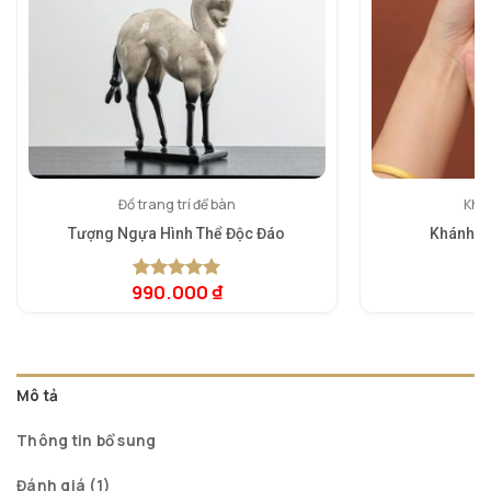
Đồ trang trí để bàn
Khán
Tượng Ngựa Hình Thể Độc Đáo
Khánh L
990.000
₫
4
5.00
1
trên 5
dựa trên
đánh giá
Mô tả
Thông tin bổ sung
Đánh giá (1)