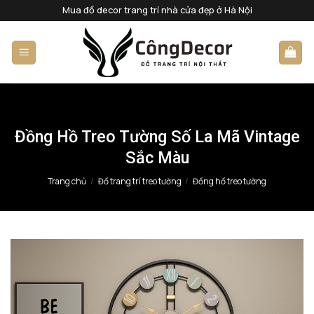
Bỏ
Mua đồ decor trang trí nhà cửa đẹp ở Hà Nội
qua
nội
dung
Đồng Hồ Treo Tường Số La Mã Vintage
Sắc Màu
Trang chủ
/
Đồ trang trí treo tường
/
Đồng hồ treo tường