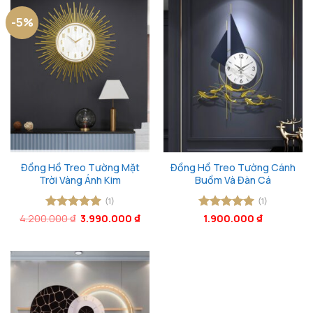
-5%
Đồng Hồ Treo Tường Mặt
Đồng Hồ Treo Tường Cánh
Trời Vàng Ánh Kim
Buồm Và Đàn Cá
(1)
(1)
Giá
Giá
4.200.000
Được xếp
₫
3.990.000
₫
Được xếp
1.900.000
₫
gốc
hiện
hạng
5
5
hạng
5
5
là:
tại
sao
sao
4.200.000 ₫.
là:
3.990.000 ₫.