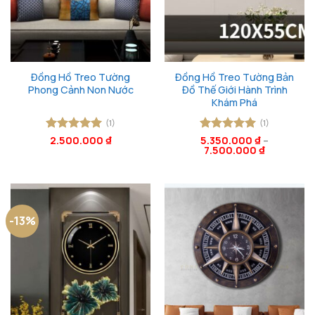
Đồng Hồ Treo Tường
Đồng Hồ Treo Tường Bản
Phong Cảnh Non Nước
Đồ Thế Giới Hành Trình
Khám Phá
(1)
(1)
Được xếp
2.500.000
₫
Được xếp
5.350.000
₫
–
7.500.000
₫
hạng
5
5
hạng
5
5
sao
sao
-13%