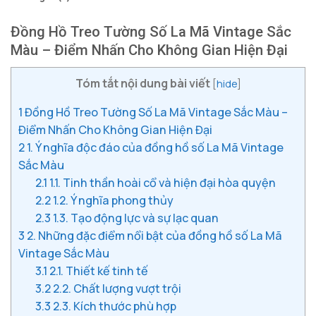
Đồng Hồ Treo Tường Số La Mã Vintage Sắc
Màu – Điểm Nhấn Cho Không Gian Hiện Đại
Tóm tắt nội dung bài viết
[
hide
]
1
Đồng Hồ Treo Tường Số La Mã Vintage Sắc Màu –
Điểm Nhấn Cho Không Gian Hiện Đại
2
1. Ý nghĩa độc đáo của đồng hồ số La Mã Vintage
Sắc Màu
2.1
1.1. Tinh thần hoài cổ và hiện đại hòa quyện
2.2
1.2. Ý nghĩa phong thủy
2.3
1.3. Tạo động lực và sự lạc quan
3
2. Những đặc điểm nổi bật của đồng hồ số La Mã
Vintage Sắc Màu
3.1
2.1. Thiết kế tinh tế
3.2
2.2. Chất lượng vượt trội
3.3
2.3. Kích thước phù hợp