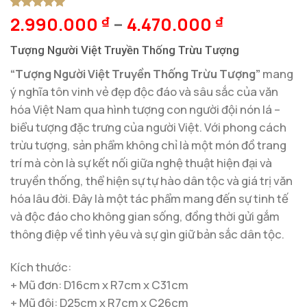
2.990.000
–
4.470.000
5
1
trên 5
₫
₫
dựa trên
đánh giá
Tượng Người Việt Truyền Thống Trừu Tượng
“Tượng Người Việt Truyền Thống Trừu Tượng”
mang
ý nghĩa tôn vinh vẻ đẹp độc đáo và sâu sắc của văn
hóa Việt Nam qua hình tượng con người đội nón lá –
biểu tượng đặc trưng của người Việt. Với phong cách
trừu tượng, sản phẩm không chỉ là một món đồ trang
trí mà còn là sự kết nối giữa nghệ thuật hiện đại và
truyền thống, thể hiện sự tự hào dân tộc và giá trị văn
hóa lâu đời. Đây là một tác phẩm mang đến sự tinh tế
và độc đáo cho không gian sống, đồng thời gửi gắm
thông điệp về tình yêu và sự gìn giữ bản sắc dân tộc.
Kích thước:
+ Mũ đơn: D16cm x R7cm x C31cm
+ Mũ đôi: D25cm x R7cm x C26cm