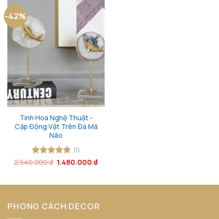
-42%
Tinh Hoa Nghệ Thuật -
Cặp Động Vật Trên Đá Mã
Não
(1)
Giá
Giá
2.540.000
Được xếp
₫
1.480.000
₫
gốc
hiện
hạng
5
5
là:
tại
sao
2.540.000 ₫.
là:
1.480.000 ₫.
PHONG CÁCH DECOR