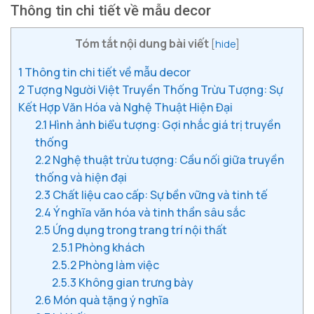
Thông tin chi tiết về mẫu decor
Tóm tắt nội dung bài viết
[
hide
]
1
Thông tin chi tiết về mẫu decor
2
Tượng Người Việt Truyền Thống Trừu Tượng: Sự
Kết Hợp Văn Hóa và Nghệ Thuật Hiện Đại
2.1
Hình ảnh biểu tượng: Gợi nhắc giá trị truyền
thống
2.2
Nghệ thuật trừu tượng: Cầu nối giữa truyền
thống và hiện đại
2.3
Chất liệu cao cấp: Sự bền vững và tinh tế
2.4
Ý nghĩa văn hóa và tinh thần sâu sắc
2.5
Ứng dụng trong trang trí nội thất
2.5.1
Phòng khách
2.5.2
Phòng làm việc
2.5.3
Không gian trưng bày
2.6
Món quà tặng ý nghĩa