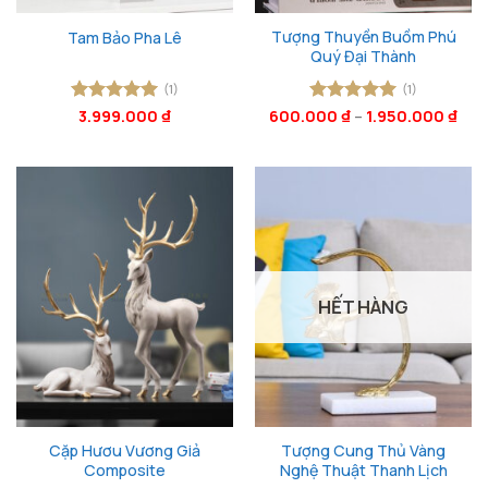
Tượng Thuyền Buồm Phú
Tam Bảo Pha Lê
Quý Đại Thành
(1)
(1)
Được xếp
3.999.000
₫
600.000
Được xếp
₫
–
1.950.000
₫
hạng
5
5
hạng
5
5
sao
sao
HẾT HÀNG
Cặp Hươu Vương Giả
Tượng Cung Thủ Vàng
Composite
Nghệ Thuật Thanh Lịch