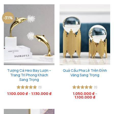
sao
sao
3.900.000 ₫.
là:
2.97
-31%
Tượng Cá Heo Bay Lượn –
Quả Cầu Pha Lê Trên Đỉnh
Trang Trí Phong Khách
Vàng Sang Trọng
Sang Trọng
(1)
(1)
1.100.000
Được xếp
₫
–
1.130.000
₫
Được xếp
1.050.000
₫
–
1.100.000
₫
hạng
5
5
hạng
5
5
sao
sao