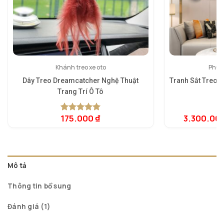
Khánh treo xe oto
Phù đ
Dây Treo Dreamcatcher Nghệ Thuật
Tranh Sắt Treo 
Trang Trí Ô Tô
175.000
₫
3.300.00
5.00
1
trên 5
5.
1
dựa trên
dự
đánh giá
đá
Mô tả
Thông tin bổ sung
Đánh giá (1)