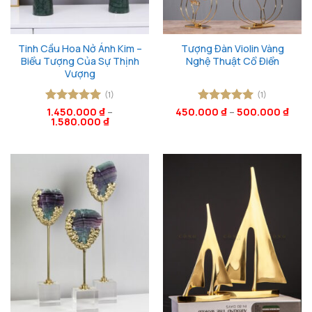
Tinh Cầu Hoa Nở Ánh Kim –
Tượng Đàn Violin Vàng
Biểu Tượng Của Sự Thịnh
Nghệ Thuật Cổ Điển
Vượng
(1)
(1)
Được xếp
1.450.000
₫
–
450.000
Được xếp
₫
–
500.000
₫
1.580.000
₫
hạng
5
5
hạng
5
5
sao
sao