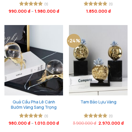
(1)
(1)
990.000
Được xếp
₫
–
1.980.000
₫
Được xếp
1.850.000
₫
hạng
5
5
hạng
5
5
sao
sao
-24%
Quả Cầu Pha Lê Cánh
Tam Bảo Lựu Vàng
Bướm Vàng Sang Trọng
(1)
(1)
Giá
Giá
980.000
Được xếp
₫
–
1.010.000
₫
3.900.000
Được xếp
₫
2.970.000
₫
gốc
hiện
hạng
5
5
hạng
5
5
là:
tại