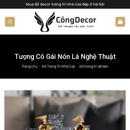
Bỏ
Mua đồ decor trang trí nhà cửa đẹp ở Hà Nội
qua
nội
dung
Tượng Cô Gái Nón Lá Nghệ Thuật
Trang chủ
/
Đồ Trang Trí Nhà Cửa
/
Đồ trang trí để bàn