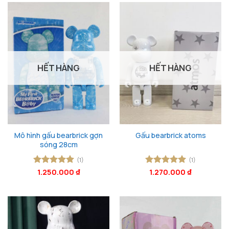
HẾT HÀNG
HẾT HÀNG
Mô hình gấu bearbrick gợn
Gấu bearbrick atoms
sóng 28cm
(1)
(1)
Được xếp
1.250.000
₫
Được xếp
1.270.000
₫
hạng
5
5
hạng
5
5
sao
sao