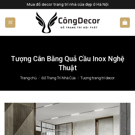
Bỏ
Mua đồ decor trang trí nhà cửa đẹp ở Hà Nội
qua
nội
dung
Tượng Cân Bằng Quả Cầu Inox Nghệ
Thuật
Trang chủ
/
Đồ Trang Trí Nhà Cửa
/
Tượng trang trí decor