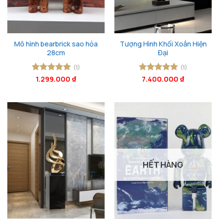
Mô hình bearbrick sao hỏa
Tượng Hình Khối Xoắn Hiện
28cm
Đại
(1)
(1)
Được xếp
1.299.000
₫
Được xếp
7.400.000
₫
hạng
5
5
hạng
5
5
sao
sao
HẾT HÀNG