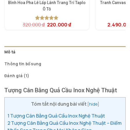
Bình Hoa Pha Lê Lấp Lánh Trang Trí Taplo
Tranh Canvas 
Ô Tô
5.
1
dự
Giá
Giá
320.000
₫
220.000
₫
2.490.0
5.00
1
trên 5
đá
gốc
hiện
dựa trên
là:
tại
đánh giá
320.000 ₫.
là:
220.000 ₫.
Mô tả
Thông tin bổ sung
Đánh giá (1)
Tượng Cân Bằng Quả Cầu Inox Nghệ Thuật
Tóm tắt nội dung bài viết
[
hide
]
1
Tượng Cân Bằng Quả Cầu Inox Nghệ Thuật
2
Tượng Cân Bằng Quả Cầu Inox Nghệ Thuật – Điểm