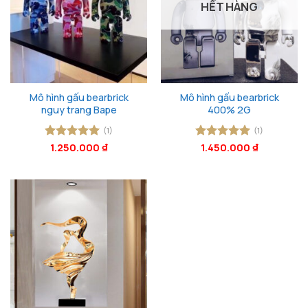
HẾT HÀNG
Mô hình gấu bearbrick
Mô hình gấu bearbrick
nguy trang Bape
400% 2G
(1)
(1)
Được xếp
1.250.000
₫
Được xếp
1.450.000
₫
hạng
5
5
hạng
5
5
sao
sao