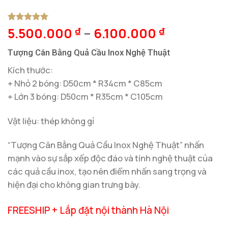
5.500.000
–
6.100.000
5
1
trên 5
₫
₫
dựa trên
đánh giá
Tượng Cân Bằng Quả Cầu Inox Nghệ Thuật
Kích thước:
+ Nhỏ 2 bóng: D50cm * R34cm * C85cm
+ Lớn 3 bóng: D50cm * R35cm * C105cm
Vật liệu: thép không gỉ
“Tượng Cân Bằng Quả Cầu Inox Nghệ Thuật” nhấn
mạnh vào sự sắp xếp độc đáo và tính nghệ thuật của
các quả cầu inox, tạo nên điểm nhấn sang trọng và
hiện đại cho không gian trưng bày.
FREESHIP + Lắp đặt nội thành Hà Nội