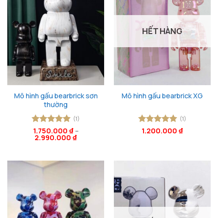
HẾT HÀNG
Mô hình gấu bearbrick sơn
Mô hình gấu bearbrick XG
thường
(1)
(1)
Được xếp
1.750.000
₫
–
Được xếp
1.200.000
₫
2.990.000
₫
hạng
5
5
hạng
5
5
sao
sao