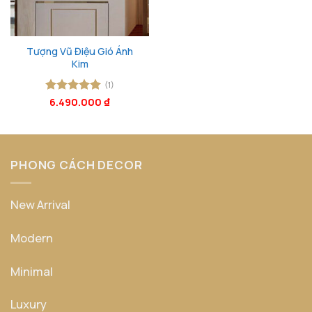
Tượng Vũ Điệu Gió Ánh
Kim
(1)
Được xếp
6.490.000
₫
hạng
5
5
sao
PHONG CÁCH DECOR
New Arrival
Modern
Minimal
Luxury