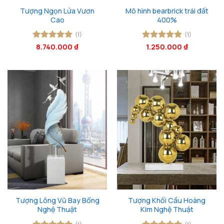
Tượng Ngọn Lửa Vươn
Mô hình bearbrick trái đất
Cao
400%
(1)
(1)
Được xếp
8.740.000
₫
Được xếp
1.250.000
₫
hạng
5
5
hạng
5
5
sao
sao
Tượng Lông Vũ Bay Bổng
Tượng Khối Cầu Hoàng
Nghệ Thuật
Kim Nghệ Thuật