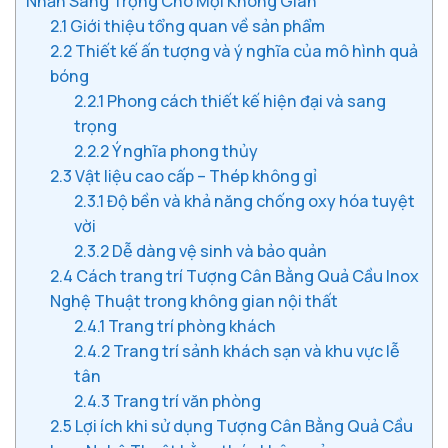
Nhấn Sang Trọng Cho Mọi Không Gian
2.1
Giới thiệu tổng quan về sản phẩm
2.2
Thiết kế ấn tượng và ý nghĩa của mô hình quả
bóng
2.2.1
Phong cách thiết kế hiện đại và sang
trọng
2.2.2
Ý nghĩa phong thủy
2.3
Vật liệu cao cấp – Thép không gỉ
2.3.1
Độ bền và khả năng chống oxy hóa tuyệt
vời
2.3.2
Dễ dàng vệ sinh và bảo quản
2.4
Cách trang trí Tượng Cân Bằng Quả Cầu Inox
Nghệ Thuật trong không gian nội thất
2.4.1
Trang trí phòng khách
2.4.2
Trang trí sảnh khách sạn và khu vực lễ
tân
2.4.3
Trang trí văn phòng
2.5
Lợi ích khi sử dụng Tượng Cân Bằng Quả Cầu