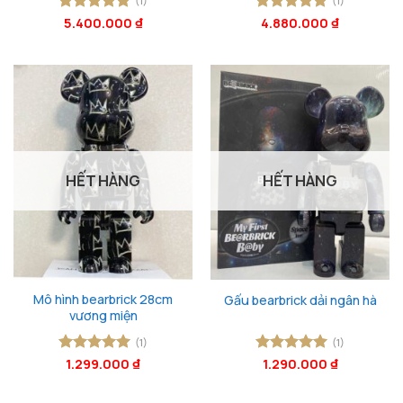
(1)
(1)
Được xếp
5.400.000
₫
Được xếp
4.880.000
₫
hạng
5
5
hạng
5
5
sao
sao
HẾT HÀNG
HẾT HÀNG
Mô hình bearbrick 28cm
Gấu bearbrick dải ngân hà
vương miện
(1)
(1)
Được xếp
1.299.000
₫
Được xếp
1.290.000
₫
hạng
5
5
hạng
5
5
sao
sao