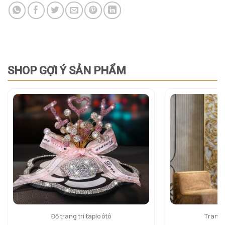
SHOP GỢI Ý SẢN PHẨM
Đồ trang trí taplo ôtô
Tranh 