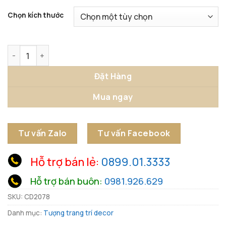
Chọn kích thước
Tượng Cân Bằng Quả Cầu Inox Nghệ Thuật số lượng
Đặt Hàng
Mua ngay
Tư vấn Zalo
Tư vấn Facebook
Hỗ trợ bán lẻ:
0899.01.3333
Hỗ trợ bán buôn:
0981.926.629
SKU:
CD2078
Danh mục:
Tượng trang trí decor