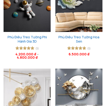
Phù Điêu Treo Tường Phi
Phù Điêu Treo Tường Hoa
Hành Gia 3D
Sen
(1)
(1)
4.200.000
Được xếp
₫
–
Được xếp
6.500.000
₫
4.800.000
₫
hạng
5
5
hạng
5
5
sao
sao