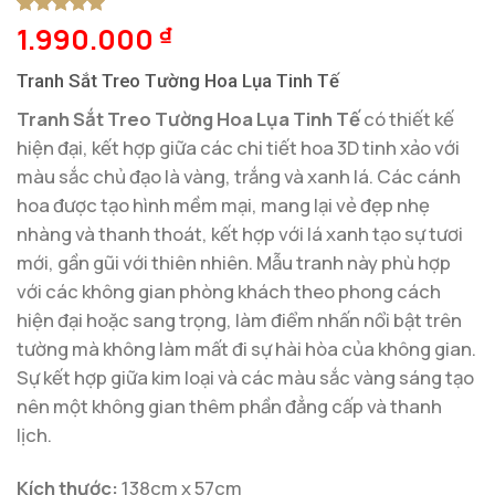
1.990.000
5
1
trên 5
₫
dựa trên
đánh giá
Tranh Sắt Treo Tường Hoa Lụa Tinh Tế
Tranh Sắt Treo Tường Hoa Lụa Tinh Tế
có thiết kế
hiện đại, kết hợp giữa các chi tiết hoa 3D tinh xảo với
màu sắc chủ đạo là vàng, trắng và xanh lá. Các cánh
hoa được tạo hình mềm mại, mang lại vẻ đẹp nhẹ
nhàng và thanh thoát, kết hợp với lá xanh tạo sự tươi
mới, gần gũi với thiên nhiên. Mẫu tranh này phù hợp
với các không gian phòng khách theo phong cách
hiện đại hoặc sang trọng, làm điểm nhấn nổi bật trên
tường mà không làm mất đi sự hài hòa của không gian.
Sự kết hợp giữa kim loại và các màu sắc vàng sáng tạo
nên một không gian thêm phần đẳng cấp và thanh
lịch.
Kích thước:
138cm x 57cm