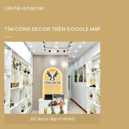
Liên hệ và hợp tác
TÌM CÔNG DECOR TRÊN GOOGLE MAP
Đồ decor đẹp ở Hà Nội