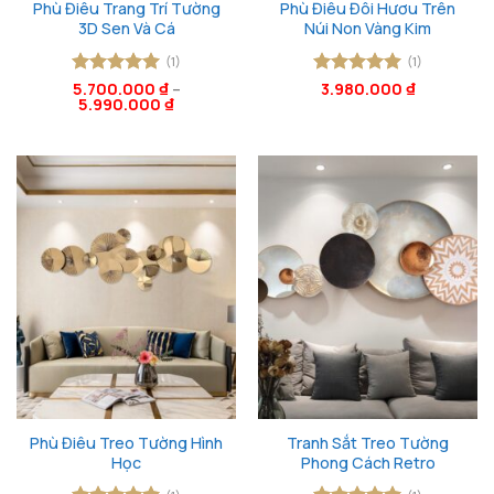
Phù Điêu Trang Trí Tường
Phù Điêu Đôi Hươu Trên
3D Sen Và Cá
Núi Non Vàng Kim
(1)
(1)
Được xếp
5.700.000
₫
–
Được xếp
3.980.000
₫
5.990.000
₫
hạng
5
5
hạng
5
5
sao
sao
Phù Điêu Treo Tường Hình
Tranh Sắt Treo Tường
Học
Phong Cách Retro