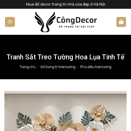
Bỏ
Mua đồ decor trang trí nhà cửa đẹp ở Hà Nội
qua
nội
dung
Tranh Sắt Treo Tường Hoa Lụa Tinh Tế
Trang chủ
/
Đồ trang trí treo tường
/
Phù điêu treo tường