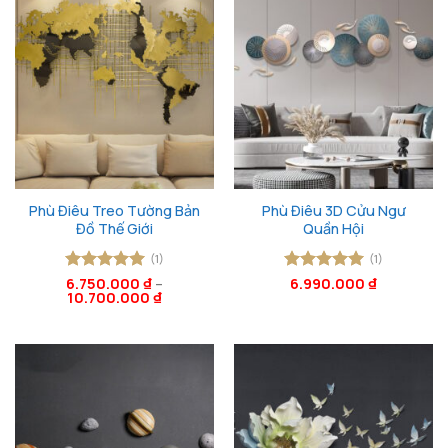
Phù Điêu Treo Tường Bản
Phù Điêu 3D Cửu Ngư
Đồ Thế Giới
Quần Hội
(1)
(1)
Được xếp
6.750.000
₫
–
Được xếp
6.990.000
₫
10.700.000
₫
hạng
5
5
hạng
5
5
sao
sao