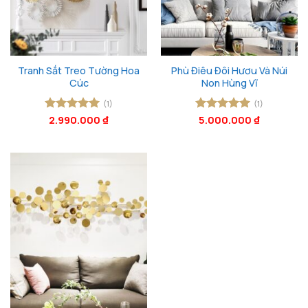
Tranh Sắt Treo Tường Hoa
Phù Điêu Đôi Hươu Và Núi
Cúc
Non Hùng Vĩ
(1)
(1)
Được xếp
2.990.000
₫
Được xếp
5.000.000
₫
hạng
5
5
hạng
5
5
sao
sao