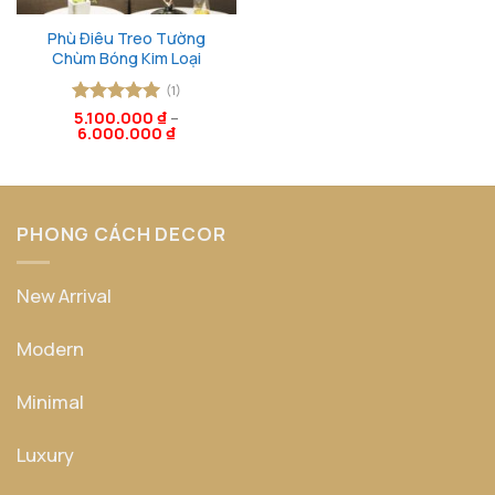
Phù Điêu Treo Tường
Chùm Bóng Kim Loại
(1)
Được xếp
5.100.000
₫
–
6.000.000
₫
hạng
5
5
sao
PHONG CÁCH DECOR
New Arrival
Modern
Minimal
Luxury