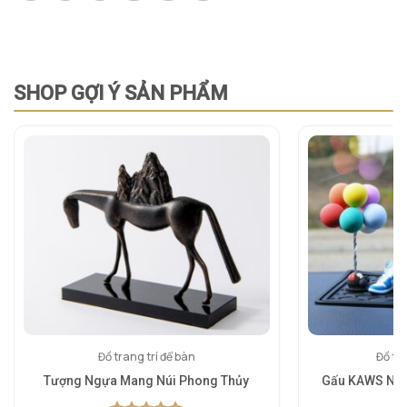
SHOP GỢI Ý SẢN PHẨM
Đồ trang trí để bàn
Đồ tra
Tượng Ngựa Mang Núi Phong Thủy
Gấu KAWS Nghệ