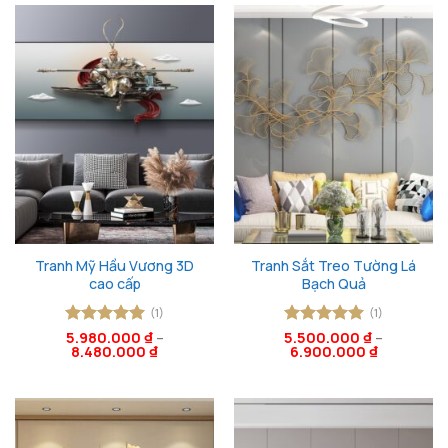
6.990.000 ₫.
Tranh Mỹ Hầu Vương 3D
Tranh Sắt Treo Tường Lá
cao cấp
Bạch Quả
(1)
(1)
Được xếp
5.980.000
₫
–
5.500.000
Được xếp
₫
–
8.480.000
₫
6.900.000
₫
hạng
5
5
hạng
5
5
sao
sao