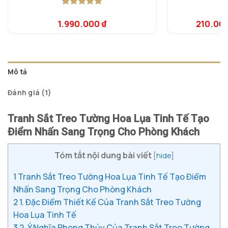
5.00
1
trên 5
5.
1
dựa trên
dự
1.990.000
₫
210.00
đánh giá
đá
Mô tả
Đánh giá (1)
Tranh Sắt Treo Tường Hoa Lụa Tinh Tế Tạo
Điểm Nhấn Sang Trọng Cho Phòng Khách
Tóm tắt nội dung bài viết
[
hide
]
1
Tranh Sắt Treo Tường Hoa Lụa Tinh Tế Tạo Điểm
Nhấn Sang Trọng Cho Phòng Khách
2
1. Đặc Điểm Thiết Kế Của Tranh Sắt Treo Tường
Hoa Lụa Tinh Tế
3
2. Ý Nghĩa Phong Thủy Của Tranh Sắt Treo Tường