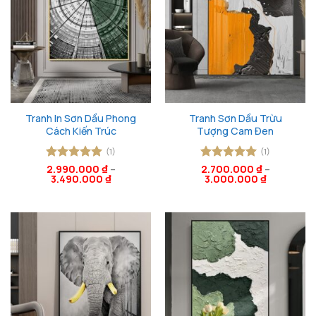
Tranh In Sơn Dầu Phong
Tranh Sơn Dầu Trừu
Cách Kiến Trúc
Tượng Cam Đen
(1)
(1)
Được xếp
2.990.000
₫
–
Được xếp
2.700.000
₫
–
3.490.000
₫
3.000.000
₫
hạng
5
5
hạng
5
5
sao
sao