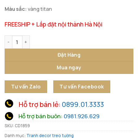
Màu sắc:
vàng titan
FREESHIP + Lắp đặt nội thành Hà Nội
Tranh Kim Loại Nghệ Thuật Sóng Vàng số lượng
Đặt Hàng
Mua ngay
Tư vấn Zalo
Tư vấn Facebook
Hỗ trợ bán lẻ:
0899.01.3333
Hỗ trợ bán buôn:
0981.926.629
SKU:
CD1859
Danh mục:
Tranh decor treo tường