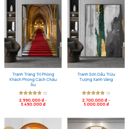
Tranh Trang Trí Phòng
Tranh Sơn Dầu Trừu
Khách Phong Cách Châu
Tượng Xanh Vàng
Âu
(1)
(1)
Được xếp
2.990.000
₫
–
Được xếp
2.700.000
₫
–
3.490.000
₫
3.000.000
₫
hạng
5
5
hạng
5
5
sao
sao