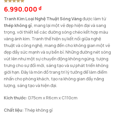
6.990.000
5
1
trên 5
₫
dựa trên
đánh giá
Tranh Kim Loại Nghệ Thuật Sóng Vàng
được làm từ
thép không gỉ
, mang lại một vẻ đẹp hiện đại và sang
trọng, với thiết kế các đường sóng chéo kết hợp màu
vàng ánh kim. Tranh thể hiện sự kết nối giữa nghệ
thuật và công nghệ, mang đến cho không gian một vẻ
đẹp đầy sức mạnh và sự bền bỉ. Những đường nét sóng
vút lên như một sự chuyển động không ngừng, tượng
trưng cho sự đổi mới, sáng tạo và sự phát triển không
giới hạn. Đây là món đồ trang trí lý tưởng để làm điểm
nhấn cho phòng khách, tạo ra không gian đầy năng
lượng, sáng tạo và hiện đại.
Kích thước:
D75cm x R6cm x C110cm
Chất liệu:
Thép không gỉ