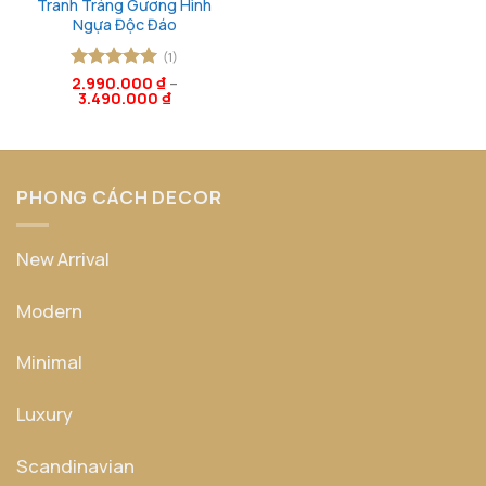
Tranh Tráng Gương Hình
Ngựa Độc Đáo
(1)
Được xếp
2.990.000
₫
–
3.490.000
₫
hạng
5
5
sao
PHONG CÁCH DECOR
New Arrival
Modern
Minimal
Luxury
Scandinavian