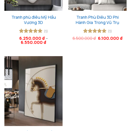
Tranh phù điêu Mỹ Hầu
Tranh Phù Điêu 3D Phi
Vương 3D
Hành Gia Trong Vũ Trụ
(1)
(1)
Giá
Giá
Được xếp
6.250.000
₫
–
6.500.000
Được xếp
₫
6.100.000
₫
gốc
hiện
6.550.000
₫
hạng
5
5
hạng
5
5
là:
tại
sao
sao
6.500.000 ₫.
là:
6.10