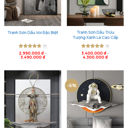
Tranh Sơn Dầu Trừu
Tranh Sơn Dầu Voi Đặc Biệt
Tượng Xanh Lá Cao Cấp
(1)
(1)
Được xếp
2.990.000
₫
–
Được xếp
3.400.000
₫
–
3.490.000
₫
4.300.000
₫
hạng
5
5
hạng
5
5
sao
sao
-6%