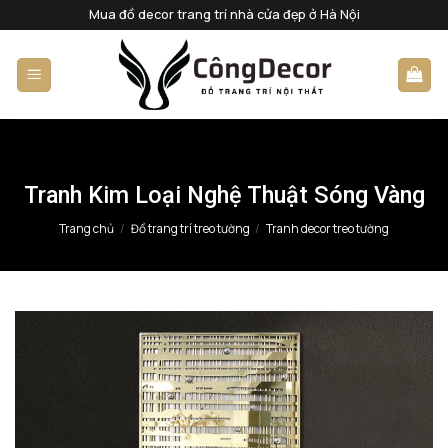
Bỏ
Mua đồ decor trang trí nhà cửa đẹp ở Hà Nội
qua
nội
dung
Tranh Kim Loại Nghệ Thuật Sóng Vàng
Trang chủ
/
Đồ trang trí treo tường
/
Tranh decor treo tường