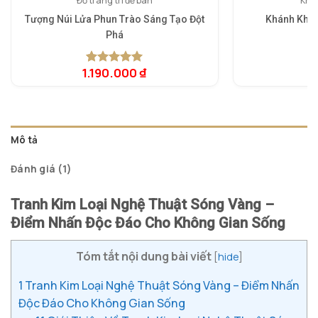
Đồ trang trí để bàn
Khán
Tượng Núi Lửa Phun Trào Sáng Tạo Đột
Khánh Khóa
Phá
1.190.000
₫
6
5.00
1
trên 5
dựa trên
đánh giá
Mô tả
Đánh giá (1)
Tranh Kim Loại Nghệ Thuật Sóng Vàng –
Điểm Nhấn Độc Đáo Cho Không Gian Sống
Tóm tắt nội dung bài viết
[
hide
]
1
Tranh Kim Loại Nghệ Thuật Sóng Vàng – Điểm Nhấn
Độc Đáo Cho Không Gian Sống