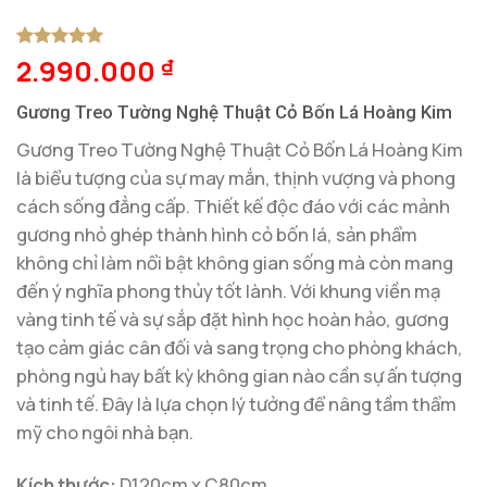
2.990.000
5
1
trên 5
₫
dựa trên
đánh giá
Gương Treo Tường Nghệ Thuật Cỏ Bốn Lá Hoàng Kim
Gương Treo Tường Nghệ Thuật Cỏ Bốn Lá Hoàng Kim
là biểu tượng của sự may mắn, thịnh vượng và phong
cách sống đẳng cấp. Thiết kế độc đáo với các mảnh
gương nhỏ ghép thành hình cỏ bốn lá, sản phẩm
không chỉ làm nổi bật không gian sống mà còn mang
đến ý nghĩa phong thủy tốt lành. Với khung viền mạ
vàng tinh tế và sự sắp đặt hình học hoàn hảo, gương
tạo cảm giác cân đối và sang trọng cho phòng khách,
phòng ngủ hay bất kỳ không gian nào cần sự ấn tượng
và tinh tế. Đây là lựa chọn lý tưởng để nâng tầm thẩm
mỹ cho ngôi nhà bạn.
Kích thước:
D120cm x C80cm