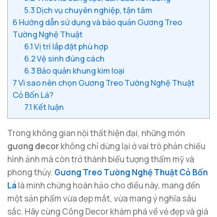
5.3
Dịch vụ chuyên nghiệp, tận tâm
6
Hướng dẫn sử dụng và bảo quản Gương Treo
Tường Nghệ Thuật
6.1
Vị trí lắp đặt phù hợp
6.2
Vệ sinh đúng cách
6.3
Bảo quản khung kim loại
7
Vì sao nên chọn Gương Treo Tường Nghệ Thuật
Cỏ Bốn Lá?
7.1
Kết luận
Trong không gian nội thất hiện đại, những món
gương decor
không chỉ dừng lại ở vai trò phản chiếu
hình ảnh mà còn trở thành biểu tượng thẩm mỹ và
phong thủy.
Gương Treo Tường Nghệ Thuật Cỏ Bốn
Lá
là minh chứng hoàn hảo cho điều này, mang đến
một sản phẩm vừa đẹp mắt, vừa mang ý nghĩa sâu
sắc. Hãy cùng Công Decor khám phá về vẻ đẹp và giá