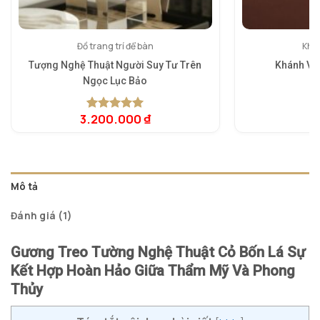
Đồ trang trí để bàn
Khán
Tượng Nghệ Thuật Người Suy Tư Trên
Khánh Vâ
Ngọc Lục Bảo
3.200.000
₫
3
5.00
1
trên 5
dựa trên
đánh giá
Mô tả
Đánh giá (1)
Gương Treo Tường Nghệ Thuật Cỏ Bốn Lá Sự
Kết Hợp Hoàn Hảo Giữa Thẩm Mỹ Và Phong
Thủy