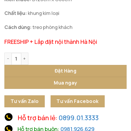
Chất liệu:
khung kim loại
Cách dùng:
treo phòng khách
FREESHIP + Lắp đặt nội thành Hà Nội
Gương Treo Tường Nghệ Thuật Cỏ Bốn Lá số lượng
Đặt Hàng
Mua ngay
Tư vấn Zalo
Tư vấn Facebook
Hỗ trợ bán lẻ:
0899.01.3333
Hỗ trợ bán buôn:
0981.926.629