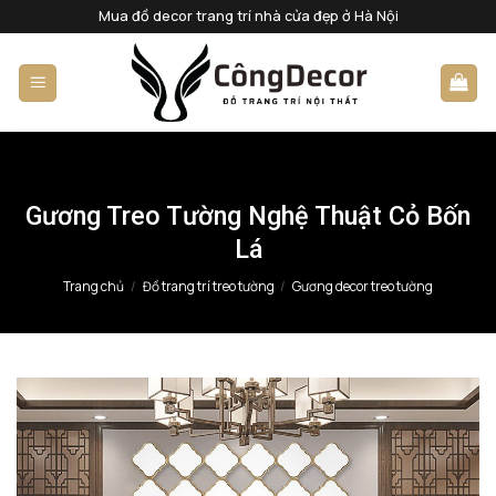
Bỏ
Mua đồ decor trang trí nhà cửa đẹp ở Hà Nội
qua
nội
dung
Gương Treo Tường Nghệ Thuật Cỏ Bốn
Lá
Trang chủ
/
Đồ trang trí treo tường
/
Gương decor treo tường