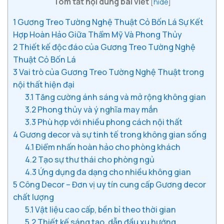
Tóm tắt nội dung bài viết
[
hide
]
1
Gương Treo Tường Nghệ Thuật Cỏ Bốn Lá Sự Kết
Hợp Hoàn Hảo Giữa Thẩm Mỹ Và Phong Thủy
2
Thiết kế độc đáo của Gương Treo Tường Nghệ
Thuật Cỏ Bốn Lá
3
Vai trò của Gương Treo Tường Nghệ Thuật trong
nội thất hiện đại
3.1
Tăng cường ánh sáng và mở rộng không gian
3.2
Phong thủy và ý nghĩa may mắn
3.3
Phù hợp với nhiều phong cách nội thất
4
Gương decor và sự tinh tế trong không gian sống
4.1
Điểm nhấn hoàn hảo cho phòng khách
4.2
Tạo sự thư thái cho phòng ngủ
4.3
Ứng dụng đa dạng cho nhiều không gian
5
Công Decor – Đơn vị uy tín cung cấp Gương decor
chất lượng
5.1
Vật liệu cao cấp, bền bỉ theo thời gian
5.2
Thiết kế sáng tạo, dẫn đầu xu hướng