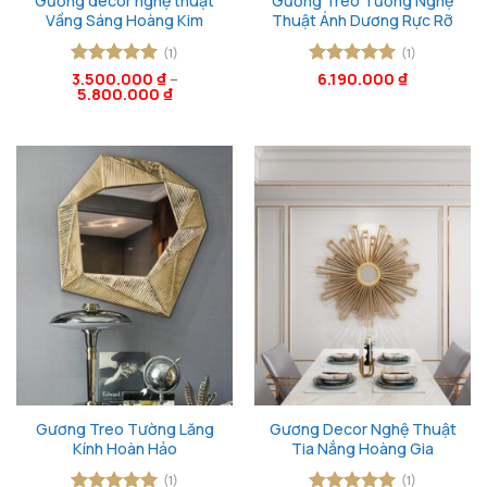
Gương decor nghệ thuật
Gương Treo Tường Nghệ
Vầng Sáng Hoàng Kim
Thuật Ánh Dương Rực Rỡ
(1)
(1)
Được xếp
3.500.000
₫
–
Được xếp
6.190.000
₫
5.800.000
₫
hạng
5
5
hạng
5
5
sao
sao
Gương Treo Tường Lăng
Gương Decor Nghệ Thuật
Kính Hoàn Hảo
Tia Nắng Hoàng Gia
(1)
(1)