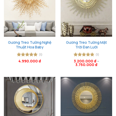
Gương Treo Tường Nghệ
Gương Treo Tường Mặt
Thuật Hoa Baby
Trời Đan Lưới
(1)
(1)
Được xếp
4.990.000
₫
Được xếp
3.200.000
₫
–
3.750.000
₫
hạng
5
5
hạng
5
5
sao
sao