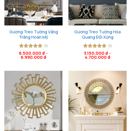
Gương Treo Tường Vầng
Gương Treo Tường Hòa
Trăng Hoàn Mỹ
Quang Đối Xứng
(1)
(1)
6.500.000
Được xếp
₫
–
Được xếp
3.150.000
₫
–
6.990.000
₫
4.700.000
₫
hạng
5
5
hạng
5
5
sao
sao