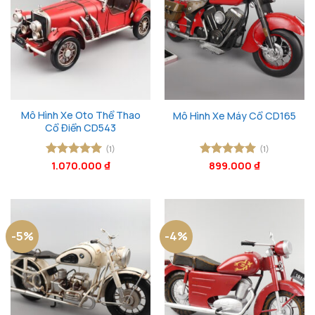
Mô Hình Xe Oto Thể Thao
Mô Hình Xe Máy Cổ CD165
Cổ Điển CD543
(1)
(1)
Được xếp
1.070.000
₫
Được xếp
899.000
₫
hạng
5
5
hạng
5
5
sao
sao
-5%
-4%