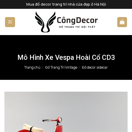
Bỏ
Mua đồ decor trang trí nhà cửa đẹp ở Hà Nội
qua
nội
dung
Mô Hình Xe Vespa Hoài Cổ CD3
Trang chủ
/
Đồ Trang Trí Vintage
/
Đồ decor sidecar