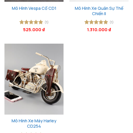
Mô Hình Xe Quân Sự Thế
Mô Hình Vespa Cổ CD1
Chiến II
(1)
(1)
Được xếp
525.000
₫
Được xếp
1.310.000
₫
hạng
5
5
hạng
5
5
sao
sao
Mô Hình Xe Máy Harley
CD254