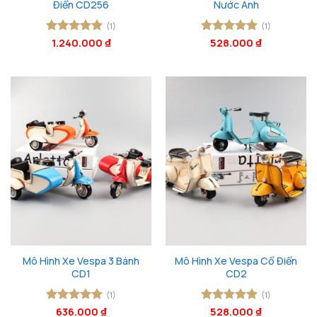
Điển CD256
Nước Anh
(1)
(1)
Được xếp
1.240.000
₫
Được xếp
528.000
₫
hạng
5
5
hạng
5
5
sao
sao
Mô Hình Xe Vespa 3 Bánh
Mô Hình Xe Vespa Cổ Điển
CD1
CD2
(1)
(1)
Được xếp
636.000
₫
Được xếp
528.000
₫