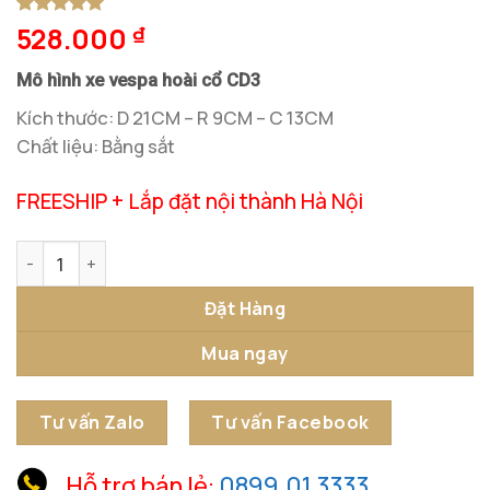
528.000
5
1
trên 5
₫
dựa trên
đánh giá
Mô hình xe vespa hoài cổ CD3
Kích thước: D 21CM – R 9CM – C 13CM
Chất liệu: Bằng sắt
FREESHIP + Lắp đặt nội thành Hà Nội
Mô Hình Xe Vespa Hoài Cổ CD3 số lượng
Đặt Hàng
Mua ngay
Tư vấn Zalo
Tư vấn Facebook
Hỗ trợ bán lẻ:
0899.01.3333