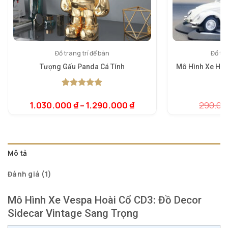
Đồ trang trí để bàn
Đồ tra
Tượng Gấu Panda Cá Tính
Mô Hình Xe Hơi
5.00
1
trên 5
dựa trên
1.030.000
₫
–
1.290.000
₫
290.0
5.
1
đánh giá
dự
đá
Mô tả
Đánh giá (1)
Mô Hình Xe Vespa Hoài Cổ CD3: Đồ Decor
Sidecar Vintage Sang Trọng