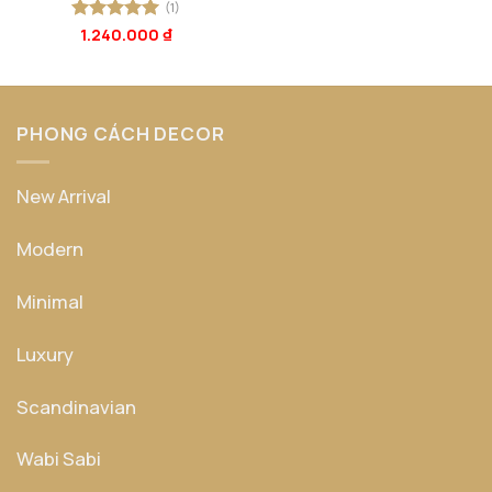
(1)
Được xếp
1.240.000
₫
hạng
5
5
sao
PHONG CÁCH DECOR
New Arrival
Modern
Minimal
Luxury
Scandinavian
Wabi Sabi