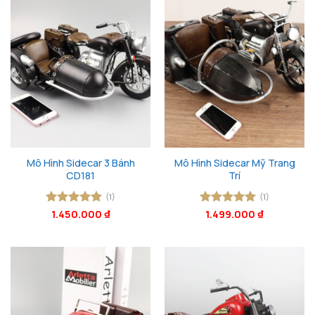
Mô Hình Sidecar 3 Bánh
Mô Hình Sidecar Mỹ Trang
CD181
Trí
(1)
(1)
Được xếp
1.450.000
₫
Được xếp
1.499.000
₫
hạng
5
5
hạng
5
5
sao
sao