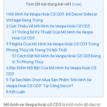
Tóm tắt nội dung bài viết
[
hide
]
1
Mô Hình Xe Vespa Hoài Cổ CD3: Đồ Decor Sidecar
Vintage Sang Trọng
2
Giới Thiệu Về Mô Hình Xe Vespa Hoài Cổ CD3
2.1
Thông Số Kỹ Thuật Của Mô Hình Xe Vespa
Hoài Cổ CD3
3
Ý Nghĩa Của Mô Hình Xe Vespa Hoài Cổ CD3 Trong
Phong Thủy Và Trang Trí Nội Thất
3.1
Cách Đặt Mô Hình Xe Vespa Hoài Cổ CD3 Đúng
Vị Trí Phong Thủy
4
Đặc Điểm Nổi Bật Của Mô Hình Xe Vespa Hoài Cổ
CD3
5
Tại Sao Nên Chọn Mua Sản Phẩm “Mô Hình Xe
Vespa Hoài Cổ CD3” Tại Công Decor?
6
Kết Luận
Mô hình xe Vespa hoài cổ CD3
là một món đồ decor