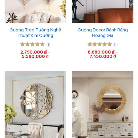
Gương Treo Tường Nghệ
Gương Decor Bánh Răng
Thuật Kim Cương
Hoàng Gia
(1)
(1)
Được xếp
2.790.000
₫
–
Được xếp
6.680.000
₫
–
5.590.000
₫
7.450.000
₫
hạng
5
5
hạng
5
5
sao
sao