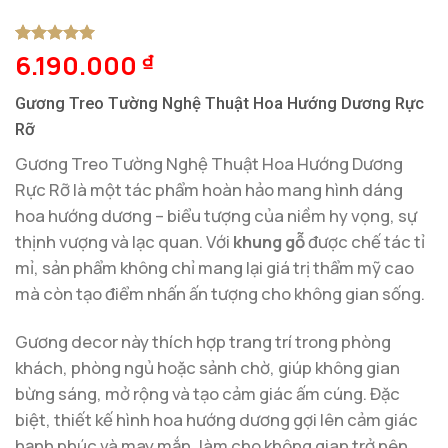
6.190.000
5
1
trên 5
₫
dựa trên
đánh giá
Gương Treo Tường Nghệ Thuật Hoa Hướng Dương Rực
Rỡ
Gương Treo Tường Nghệ Thuật Hoa Hướng Dương
Rực Rỡ là một tác phẩm hoàn hảo mang hình dáng
hoa hướng dương – biểu tượng của niềm hy vọng, sự
thịnh vượng và lạc quan. Với
khung gỗ
được chế tác tỉ
mỉ, sản phẩm không chỉ mang lại giá trị thẩm mỹ cao
mà còn tạo điểm nhấn ấn tượng cho không gian sống.
Gương decor này thích hợp trang trí trong phòng
khách, phòng ngủ hoặc sảnh chờ, giúp không gian
bừng sáng, mở rộng và tạo cảm giác ấm cúng. Đặc
biệt, thiết kế hình hoa hướng dương gợi lên cảm giác
hạnh phúc và may mắn, làm cho không gian trở nên