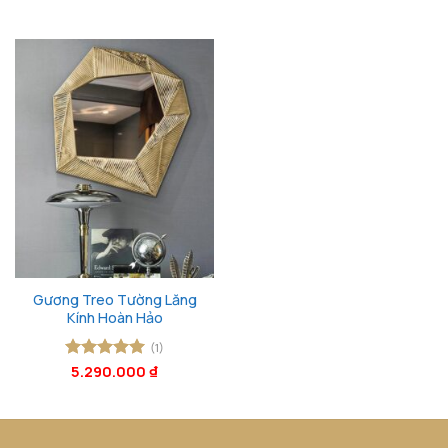
sao
sao
Gương Treo Tường Lăng
Kính Hoàn Hảo
(1)
Được xếp
5.290.000
₫
hạng
5
5
sao