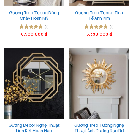
Gương Treo Tường Dòng
Gương Treo Tường Tinh
Chảy Hoàn Mỹ
Tế Ánh Kim
(1)
(1)
Được xếp
6.500.000
₫
Được xếp
5.390.000
₫
hạng
5
5
hạng
5
5
sao
sao
Gương Decor Nghệ Thuật
Gương Treo Tường Nghệ
Liên Kết Hoàn Hảo
Thuật Ánh Dương Rực Rỡ