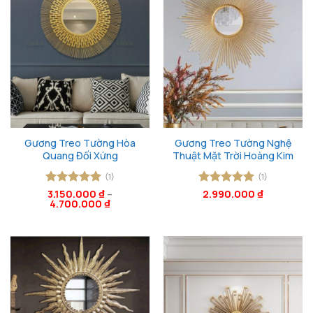
Gương Treo Tường Hòa
Gương Treo Tường Nghệ
Quang Đối Xứng
Thuật Mặt Trời Hoàng Kim
(1)
(1)
Được xếp
3.150.000
₫
–
Được xếp
2.990.000
₫
4.700.000
₫
hạng
5
5
hạng
5
5
sao
sao