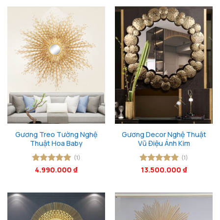
Gương Treo Tường Nghệ
Gương Decor Nghệ Thuật
Thuật Hoa Baby
Vũ Điệu Ánh Kim
(1)
(1)
Được xếp
4.990.000
₫
Được xếp
13.500.000
₫
hạng
5
5
hạng
5
5
sao
sao