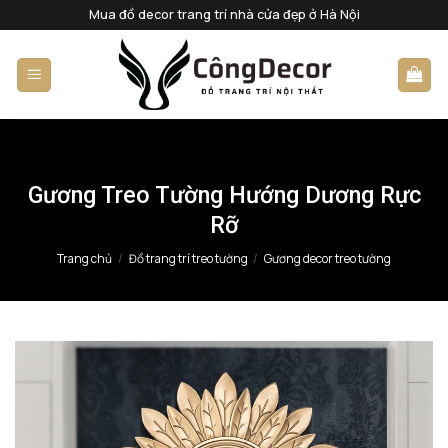
Bỏ
Mua đồ decor trang trí nhà cửa đẹp ở Hà Nội
qua
nội
dung
Gương Treo Tường Hướng Dương Rực
Rỡ
Trang chủ
/
Đồ trang trí treo tường
/
Gương decor treo tường