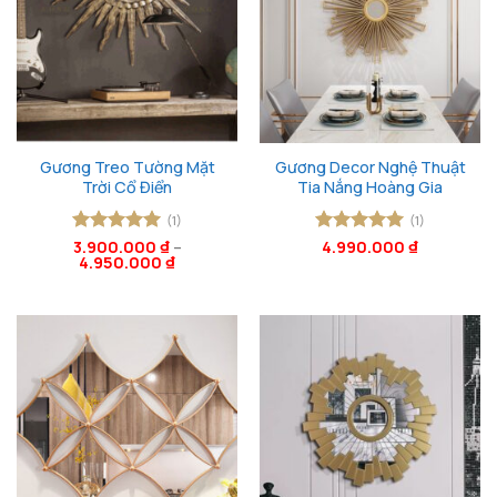
Gương Treo Tường Mặt
Gương Decor Nghệ Thuật
Trời Cổ Điển
Tia Nắng Hoàng Gia
(1)
(1)
Được xếp
3.900.000
₫
–
Được xếp
4.990.000
₫
4.950.000
₫
hạng
5
5
hạng
5
5
sao
sao