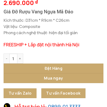
2.690.000
₫
Giá Đỡ Rượu Vang Ngựa Mã Đáo
Kích thước: D31cm * R9cm * C26cm
Vật liệu: Composite
Phong cách nghệ thuật: hiện đại tối giản
FREESHIP + Lắp đặt nội thành Hà Nội
Giá Đỡ Rượu Vang Ngựa Mã Đáo số lượng
Đặt Hàng
Mua ngay
Tư vấn Zalo
Tư vấn Facebook
Hỗ trợ bán lẻ:
0899.01.3333