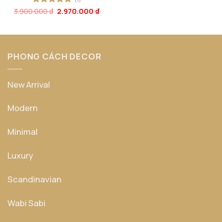
Giá
Giá
3.900.000
Được xếp
₫
2.970.000
₫
gốc
hiện
hạng
5
5
là:
tại
sao
3.900.000 ₫.
là:
2.970.000 ₫.
PHONG CÁCH DECOR
New Arrival
Modern
Minimal
Luxury
Scandinavian
Wabi Sabi