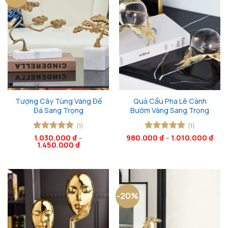
Tượng Cây Tùng Vàng Đế
Quả Cầu Pha Lê Cánh
Đá Sang Trọng
Bướm Vàng Sang Trọng
(1)
(1)
Được xếp
1.030.000
₫
–
980.000
Được xếp
₫
–
1.010.000
₫
1.450.000
₫
hạng
5
5
hạng
5
5
sao
sao
-20%