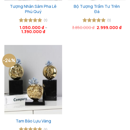
Tượng Nhân Sâm Pha Lê
Bộ Tượng Trầm Tư Trên
Phú Quý
Đá
(1)
(1)
Giá
Giá
Được xếp
1.050.000
₫
–
3.850.000
Được xếp
₫
2.999.000
₫
gốc
hiện
1.390.000
₫
hạng
5
5
hạng
5
5
là:
tại
sao
sao
3.850.000 ₫.
là:
2.99
-24%
Tam Bảo Lựu Vàng
(1)