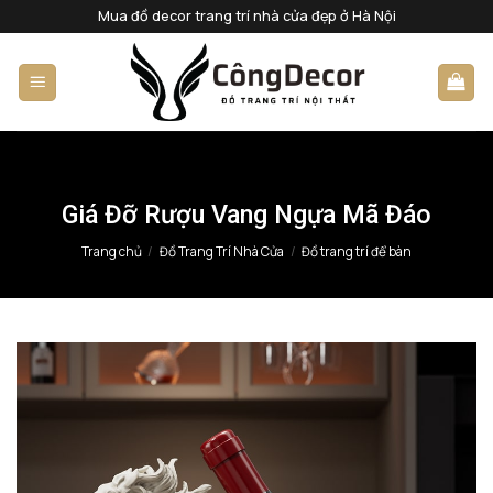
Bỏ
Mua đồ decor trang trí nhà cửa đẹp ở Hà Nội
qua
nội
dung
Giá Đỡ Rượu Vang Ngựa Mã Đáo
Trang chủ
/
Đồ Trang Trí Nhà Cửa
/
Đồ trang trí để bàn