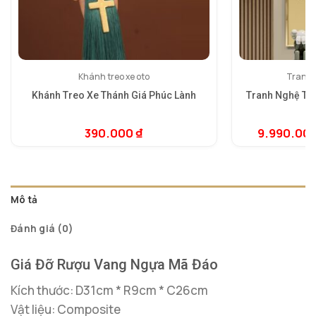
Khánh treo xe oto
Tranh 
Khánh Treo Xe Thánh Giá Phúc Lành
Tranh Nghệ Th
390.000
₫
9.990.00
Mô tả
Đánh giá (0)
Giá Đỡ Rượu Vang Ngựa Mã Đáo
Kích thước: D31cm * R9cm * C26cm
Vật liệu: Composite