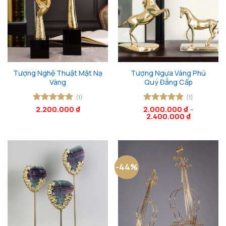
Tượng Nghệ Thuật Mặt Nạ
Tượng Ngựa Vàng Phú
Vàng
Quý Đẳng Cấp
(1)
(1)
Được xếp
2.200.000
₫
2.000.000
Được xếp
₫
–
2.400.000
₫
hạng
5
5
hạng
5
5
sao
sao
-44%