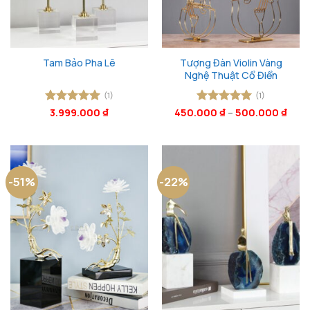
Tượng Đàn Violin Vàng
Tam Bảo Pha Lê
Nghệ Thuật Cổ Điển
(1)
(1)
Được xếp
3.999.000
₫
450.000
Được xếp
₫
–
500.000
₫
hạng
5
5
hạng
5
5
sao
sao
-51%
-22%