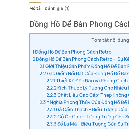
490.000 ₫.
Mô tả
Đánh giá (1)
Đồng Hồ Để Bàn Phong Các
Tóm tắt nội dung 
1
Đồng Hồ Để Bàn Phong Cách Retro
2
Đồng Hồ Để Bàn Phong Cách Retro – Sự Kết
2.1
Giới Thiệu Sản Phẩm Đồng Hồ Để Bàn 
2.2
Đặc Điểm Nổi Bật Của Đồng Hồ Để Bà
2.2.1
Thiết Kế Độc Đáo và Phong Cách
2.2.2
Kích Thước Lý Tưởng Cho Nhiều
2.2.3
Chất Liệu Cao Cấp: Thép Không G
2.3
Ý Nghĩa Phong Thủy Của Đồng Hồ Để 
2.3.1
Đá Cẩm Thạch – Biểu Tượng Của 
2.3.2
Gỗ Óc Chó – Tượng Trưng Cho S
2.3.3
Số La Mã – Biểu Tượng Của Sự T