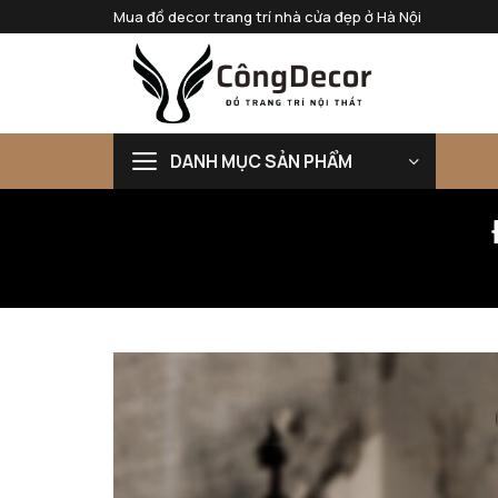
Bỏ
Mua đồ decor trang trí nhà cửa đẹp ở Hà Nội
qua
nội
dung
DANH MỤC SẢN PHẨM