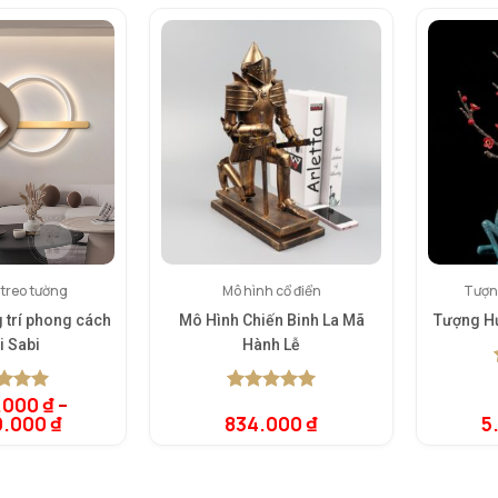
 treo tường
Mô hình cổ điển
Tượn
g trí phong cách
Mô Hình Chiến Binh La Mã
Tượng Hư
i Sabi
Hành Lễ
.000
₫
–
rên 5
5.00
1
trên 5
0.000
₫
834.000
₫
5
rên
dựa trên
giá
đánh giá