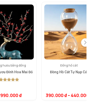
g hươu bằng đồng
Đồng hồ cát
ơu Đính Hoa Mai Đỏ
Đồng Hồ Cát Tự Nạp Cát
Bàn 
5.00
1
trên 5
dựa trên
đánh giá
.990.000
₫
390.000
₫
–
440.000
₫