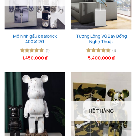
Mô hình gấu bearbrick
Tượng Lông Vũ Bay Bổng
400% 2G
Nghệ Thuật
(1)
(1)
Được xếp
1.450.000
₫
Được xếp
5.400.000
₫
hạng
5
5
hạng
5
5
sao
sao
HẾT HÀNG