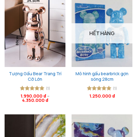
HẾT HÀNG
Tượng Gấu Bear Trang Trí
Mô hình gấu bearbrick gợn
Cỡ Lớn
sóng 28cm
(1)
(1)
Được xếp
1.990.000
₫
–
Được xếp
1.250.000
₫
4.350.000
₫
hạng
5
5
hạng
5
5
sao
sao