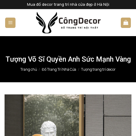
Bỏ
Mua đồ decor trang trí nhà cửa đẹp ở Hà Nội
qua
nội
dung
Tượng Võ Sĩ Quyền Anh Sức Mạnh Vàng
Trang chủ
/
Đồ Trang Trí Nhà Cửa
/
Tượng trang trí decor