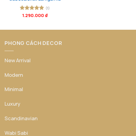
(1)
Được xếp
1.290.000
₫
hạng
5
5
sao
PHONG CÁCH DECOR
New Arrival
Modern
Minimal
Luxury
Scandinavian
Wabi Sabi