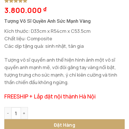
3.800.000
5
1
trên 5
₫
dựa trên
đánh giá
Tượng Võ Sĩ Quyền Anh Sức Mạnh Vàng
Kích thước: D33cm x R54cm x C53.5cm
Chất liệu: Composite
Các dịp tặng quà: sinh nhật, tân gia
Tượng võ sĩ quyền anh thể hiện hình ảnh một võ sĩ
quyền anh mạnh mẽ, với đôi găng tay vàng nổi bật,
tượng trưng cho sức mạnh, ý chí kiên cường và tinh
thần chiến đấu không ngừng.
FREESHIP + Lắp đặt nội thành Hà Nội
Tượng Võ Sĩ Quyền Anh Sức Mạnh Vàng số lượng
Đặt Hàng