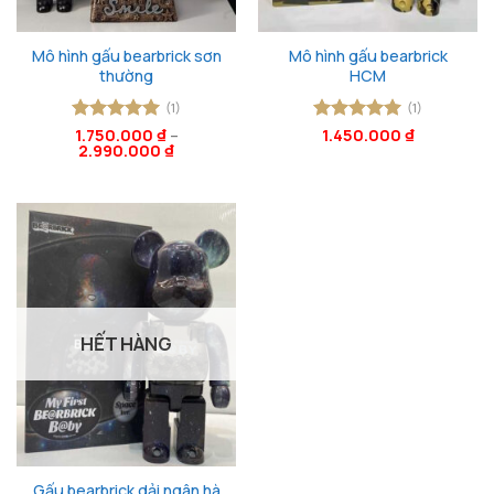
Mô hình gấu bearbrick sơn
Mô hình gấu bearbrick
thường
HCM
(1)
(1)
Được xếp
1.750.000
₫
–
Được xếp
1.450.000
₫
2.990.000
₫
hạng
5
5
hạng
5
5
sao
sao
HẾT HÀNG
Gấu bearbrick dải ngân hà