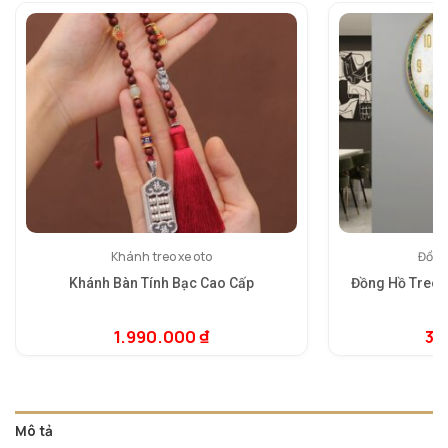
Khánh treo xe oto
Đồng
Khánh Bàn Tính Bạc Cao Cấp
Đồng Hồ Treo 
1.990.000
₫
3.
5.
1
dự
đá
Mô tả