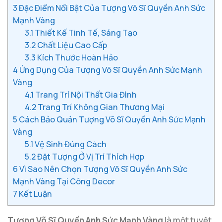
3
Đặc Điểm Nổi Bật Của Tượng Võ Sĩ Quyền Anh Sức
Mạnh Vàng
3.1
Thiết Kế Tinh Tế, Sáng Tạo
3.2
Chất Liệu Cao Cấp
3.3
Kích Thước Hoàn Hảo
4
Ứng Dụng Của Tượng Võ Sĩ Quyền Anh Sức Mạnh
Vàng
4.1
Trang Trí Nội Thất Gia Đình
4.2
Trang Trí Không Gian Thương Mại
5
Cách Bảo Quản Tượng Võ Sĩ Quyền Anh Sức Mạnh
Vàng
5.1
Vệ Sinh Đúng Cách
5.2
Đặt Tượng Ở Vị Trí Thích Hợp
6
Vì Sao Nên Chọn Tượng Võ Sĩ Quyền Anh Sức
Mạnh Vàng Tại Công Decor
7
Kết Luận
Tượng Võ Sĩ Quyền Anh Sức Mạnh Vàng
là một tuyệt