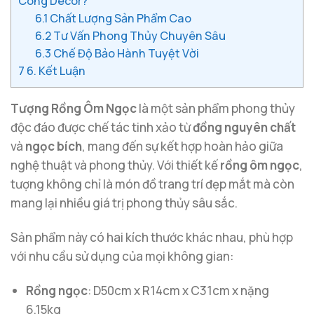
Công Decor?
6.1
Chất Lượng Sản Phẩm Cao
6.2
Tư Vấn Phong Thủy Chuyên Sâu
6.3
Chế Độ Bảo Hành Tuyệt Vời
7
6. Kết Luận
Tượng Rồng Ôm Ngọc
là một sản phẩm phong thủy
độc đáo được chế tác tinh xảo từ
đồng nguyên chất
và
ngọc bích
, mang đến sự kết hợp hoàn hảo giữa
nghệ thuật và phong thủy. Với thiết kế
rồng ôm ngọc
,
tượng không chỉ là món đồ trang trí đẹp mắt mà còn
mang lại nhiều giá trị phong thủy sâu sắc.
Sản phẩm này có hai kích thước khác nhau, phù hợp
với nhu cầu sử dụng của mọi không gian:
Rồng ngọc
: D50cm x R14cm x C31cm x nặng
6.15kg