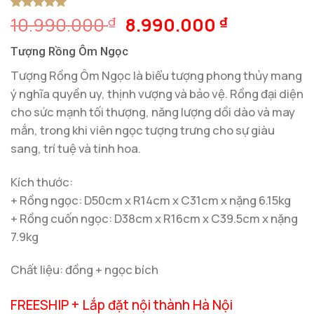
Giá
Giá
10.990.000
8.990.000
5
1
trên 5
₫
₫
dựa trên
gốc
hiện
đánh giá
Tượng Rồng Ôm Ngọc
là:
tại
10.990.000 ₫.
là:
Tượng Rồng Ôm Ngọc là biểu tượng phong thủy mang
8.990.000
ý nghĩa quyền uy, thịnh vượng và bảo vệ. Rồng đại diện
cho sức mạnh tối thượng, năng lượng dồi dào và may
mắn, trong khi viên ngọc tượng trưng cho sự giàu
sang, trí tuệ và tinh hoa.
Kích thước:
+ Rồng ngọc: D50cm x R14cm x C31cm x nặng 6.15kg
+ Rồng cuốn ngọc: D38cm x R16cm x C39.5cm x nặng
7.9kg
Chất liệu: đồng + ngọc bích
FREESHIP + Lắp đặt nội thành Hà Nội