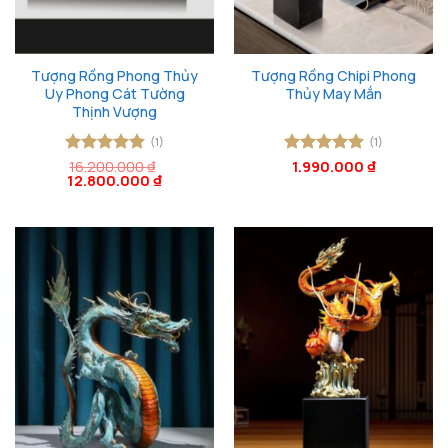
Tượng Rồng Phong Thủy
Tượng Rồng Chipi Phong
Uy Phong Cát Tường
Thủy May Mắn
Thịnh Vượng
(1)
(1)
Được xếp
16.200.000
₫
Được xếp
1.990.000
₫
Giá
Giá
12.800.000
₫
hạng
5
5
hạng
5
5
gốc
hiện
sao
sao
là:
tại
16.200.000 ₫.
là:
12.800.000 ₫.