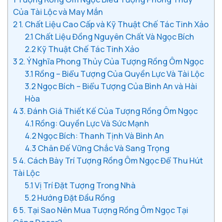
Của Tài Lộc và May Mắn
2
1. Chất Liệu Cao Cấp và Kỹ Thuật Chế Tác Tinh Xảo
2.1
Chất Liệu Đồng Nguyên Chất Và Ngọc Bích
2.2
Kỹ Thuật Chế Tác Tinh Xảo
3
2. Ý Nghĩa Phong Thủy Của Tượng Rồng Ôm Ngọc
3.1
Rồng – Biểu Tượng Của Quyền Lực Và Tài Lộc
3.2
Ngọc Bích – Biểu Tượng Của Bình An và Hài
Hòa
4
3. Đánh Giá Thiết Kế Của Tượng Rồng Ôm Ngọc
4.1
Rồng: Quyền Lực Và Sức Mạnh
4.2
Ngọc Bích: Thanh Tịnh Và Bình An
4.3
Chân Đế Vững Chắc Và Sang Trọng
5
4. Cách Bày Trí Tượng Rồng Ôm Ngọc Để Thu Hút
Tài Lộc
5.1
Vị Trí Đặt Tượng Trong Nhà
5.2
Hướng Đặt Đầu Rồng
6
5. Tại Sao Nên Mua Tượng Rồng Ôm Ngọc Tại