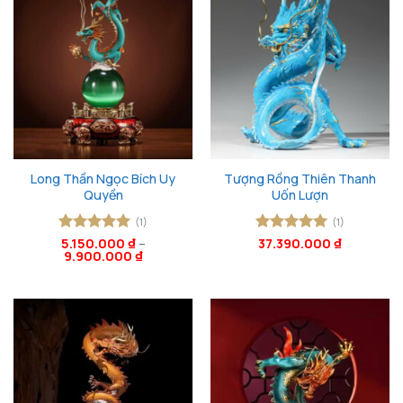
Long Thần Ngọc Bích Uy
Tượng Rồng Thiên Thanh
Quyền
Uốn Lượn
(1)
(1)
Được xếp
5.150.000
₫
–
Được xếp
37.390.000
₫
9.900.000
₫
hạng
5
5
hạng
5
5
sao
sao