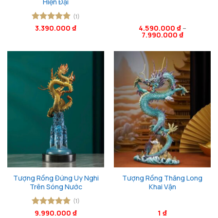
Hiện Đại
(1)
Được xếp
3.390.000
₫
4.590.000
₫
–
7.990.000
₫
hạng
5
5
sao
Tượng Rồng Đứng Uy Nghi
Tượng Rồng Thăng Long
Trên Sóng Nước
Khai Vận
(1)
Được xếp
9.990.000
₫
1
₫