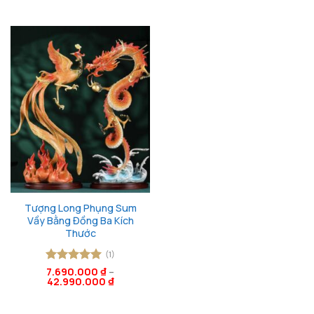
hạng
5
5
sao
Tượng Long Phụng Sum
Vầy Bằng Đồng Ba Kích
Thước
(1)
Được xếp
7.690.000
₫
–
42.990.000
₫
hạng
5
5
sao