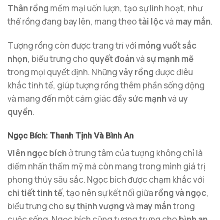
Thân rồng
mềm mại uốn lượn, tạo sự linh hoạt, như
thể rồng đang bay lên, mang theo
tài lộc
và
may mắn
.
Tượng rồng còn được trang trí với
móng vuốt sắc
nhọn
, biểu trưng cho
quyết đoán
và
sự mạnh mẽ
trong mọi quyết định. Những
vảy rồng
được điêu
khắc tinh tế, giúp tượng rồng thêm phần sống động
và mang đến một cảm giác đầy
sức mạnh
và
uy
quyền
.
Ngọc Bích: Thanh Tịnh Và Bình An
Viên ngọc bích
ở trung tâm của tượng không chỉ là
điểm nhấn thẩm mỹ mà còn mang trong mình giá trị
phong thủy sâu sắc. Ngọc bích được chạm khắc với
chi tiết tinh tế
, tạo nên sự kết nối giữa
rồng và ngọc
,
biểu trưng cho
sự thịnh vượng
và
may mắn
trong
cuộc sống. Ngọc bích cũng tượng trưng cho
bình an
,