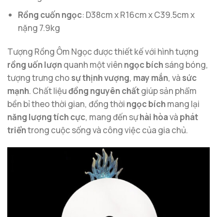
Rồng cuốn ngọc
: D38cm x R16cm x C39.5cm x
nặng 7.9kg
Tượng Rồng Ôm Ngọc được thiết kế với hình tượng
rồng uốn lượn
quanh một viên
ngọc bích
sáng bóng,
tượng trưng cho
sự thịnh vượng
,
may mắn
, và
sức
mạnh
. Chất liệu
đồng nguyên chất
giúp sản phẩm
bền bỉ theo thời gian, đồng thời
ngọc bích
mang lại
năng lượng tích cực
, mang đến sự
hài hòa
và
phát
triển
trong cuộc sống và công việc của gia chủ.