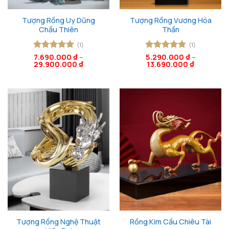
Tượng Rồng Uy Dũng
Tượng Rồng Vương Hỏa
Chầu Thiên
Thần
(1)
(1)
Được xếp
7.690.000
₫
–
Được xếp
5.290.000
₫
–
29.900.000
₫
13.690.000
₫
hạng
5
5
hạng
5
5
sao
sao
Tượng Rồng Nghệ Thuật
Rồng Kim Cầu Chiêu Tài