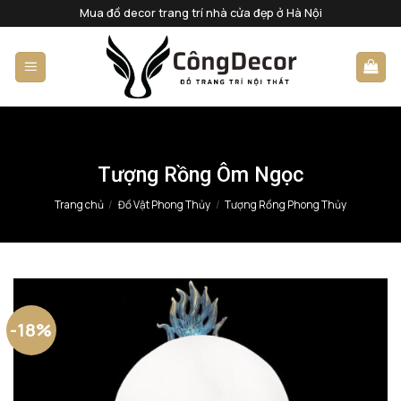
Bỏ
Mua đồ decor trang trí nhà cửa đẹp ở Hà Nội
qua
nội
dung
Tượng Rồng Ôm Ngọc
Trang chủ
/
Đồ Vật Phong Thủy
/
Tượng Rồng Phong Thủy
-18%