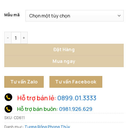
Mẫu mã
Tượng Rồng Ôm Ngọc số lượng
Đặt Hàng
Mua ngay
Tư vấn Zalo
Tư vấn Facebook
Hỗ trợ bán lẻ:
0899.01.3333
Hỗ trợ bán buôn:
0981.926.629
SKU:
CD611
Danh mục:
Tượng Rồng Phong Thủy