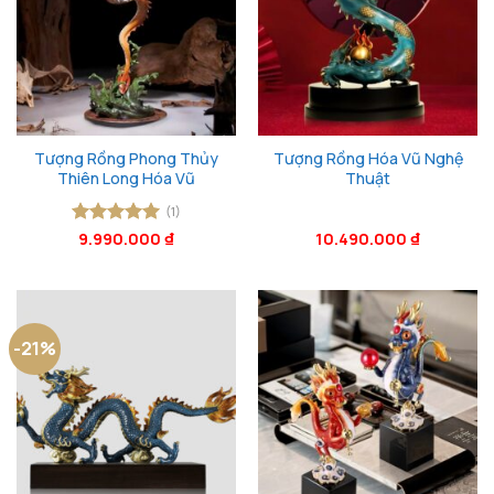
Tượng Rồng Phong Thủy
Tượng Rồng Hóa Vũ Nghệ
Thiên Long Hóa Vũ
Thuật
(1)
Được xếp
9.990.000
₫
10.490.000
₫
hạng
5
5
sao
-21%