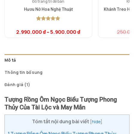
Đồ trang trí để bàn
Khán
Hươu Nở Hoa Nghệ Thuật
Khánh Treo Hồ
5.00
1
trên 5
dựa trên
2.990.000
₫
–
5.900.000
₫
250.0
5.
1
đánh giá
dự
đá
Mô tả
Thông tin bổ sung
Đánh giá (1)
Tượng Rồng Ôm Ngọc Biểu Tượng Phong
Thủy Của Tài Lộc và May Mắn
Tóm tắt nội dung bài viết
[
hide
]
1
Tượng Rồng Ôm Ngọc Biểu Tượng Phong Thủy