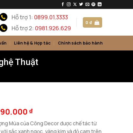
Hỗ trợ 1:
0899.01.3333
0
₫
Hỗ trợ 2:
0981.926.629
vấn
Liên hệ & Hợp tác
Chính sách bảo hành
ghệ Thuật
990.000
₫
ợng Múa của Công Decor được chế tác từ
 với sắc xanh ngọc, vàng kim và đỏ cam trên