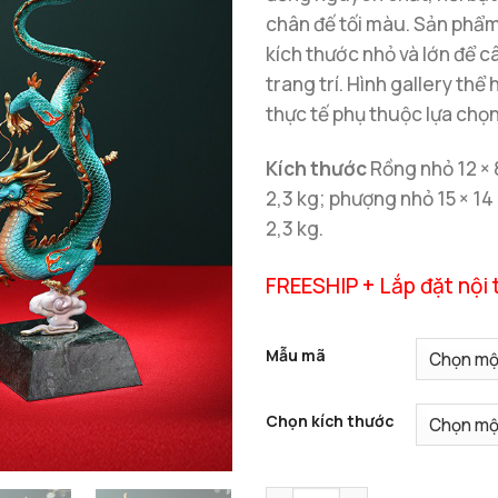
chân đế tối màu. Sản phẩ
kích thước nhỏ và lớn để c
trang trí. Hình gallery thể
thực tế phụ thuộc lựa chọn
Kích thước
Rồng nhỏ 12 × 8
2,3 kg; phượng nhỏ 15 × 14
2,3 kg.
FREESHIP + Lắp đặt nội 
Mẫu mã
Chọn kích thước