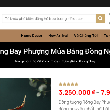
Tìm
kiếm:
Home Decor
New Arrival
Về Chúng Tôi
Tư 
ng Bay Phượng Múa Bằng Đồng N
Trang chủ
/
Đồ Vật Phong Thủy
/
Tượng Rồng Phong Thủy
3.250.000
–
7.
5
1
trên 5
₫
dựa trên
đánh giá
Dòng tượng Rồng Bay Phư
đồng nguyên chất, nổi bật