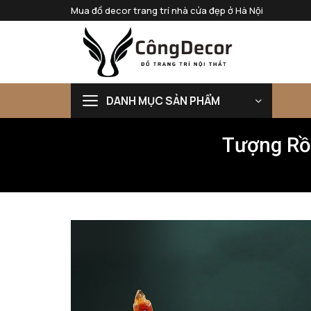
Bỏ
Mua đồ decor trang trí nhà cửa đẹp ở Hà Nội
qua
nội
dung
DANH MỤC SẢN PHẨM
Tượng Rồ