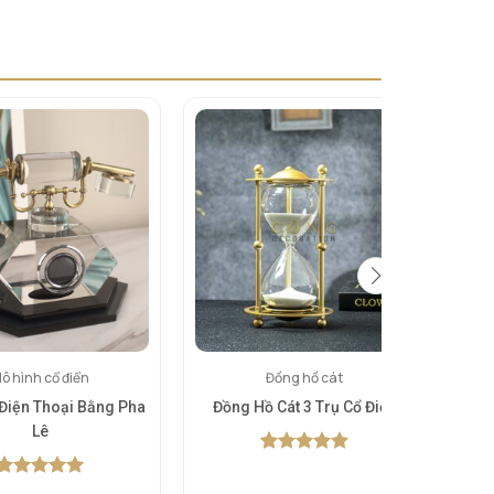
ô hình cổ điển
Đồng hồ cát
Điện Thoại Bằng Pha
Đồng Hồ Cát 3 Trụ Cổ Điển
B
Lê
5.00
1
trên 5
dựa trên
5.00
1
trên 5