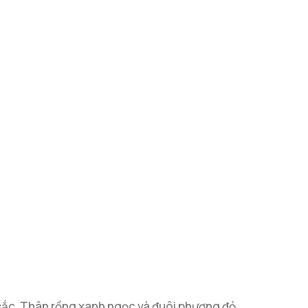
n sắc. Thân rồng xanh ngọc và đuôi phượng đỏ