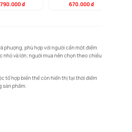
đánh giá
.790.000
₫
670.000
₫
dựa trên
đánh giá
và phượng, phù hợp với người cần một điểm
c nhỏ và lớn; người mua nên chọn theo chiều
 tổ hợp biến thể còn hiển thị tại thời điểm
ng sản phẩm.