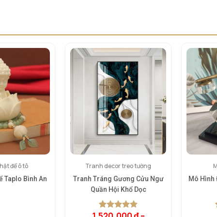
ật để ô tô
Tranh decor treo tường
M
ể Taplo Bình An
Tranh Tráng Gương Cửu Ngư
Mô Hình 
Quần Hội Khổ Dọc
1.520.000
₫
–
5.00
1
trên 5