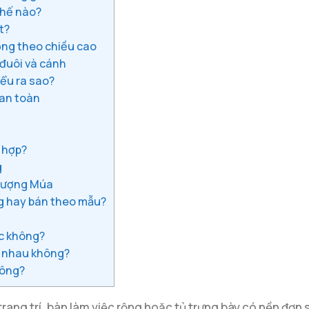
thế nào?
t?
ộng theo chiều cao
đuôi và cánh
ểu ra sao?
 an toàn
 hợp?
g
hượng Múa
g hay bán theo mẫu?
ệc không?
g nhau không?
hông?
trang trí, bàn làm việc rộng hoặc tủ trưng bày có nền đơ