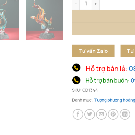
Tượng Rồng Bay Phượng Mú
Tư vấn Zalo
Tư
Hỗ trợ bán lẻ:
0
Hỗ trợ bán buôn:
0
SKU:
CD1344
Danh mục:
Tượng phượng hoàn