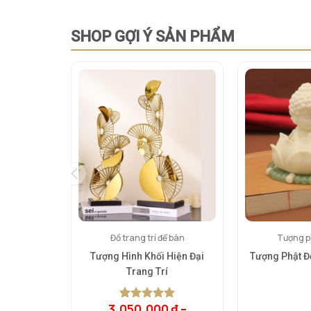
SHOP GỢI Ý SẢN PHẨM
Đồ trang trí để bàn
Tượng ph
Tượng Hình Khối Hiện Đại
Tượng Phật Đ
Trang Trí
3.050.000
₫
–
5.00
1
trên 5