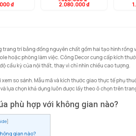
.000
₫
2.080.000
₫
1
dựa trên
đánh giá
 trang trí bằng đồng nguyên chất gồm hai tạo hình rồng 
sole hoặc phòng làm việc. Công Decor cung cấp kích thướ
 cầu kỳ của nội thất, thay vì chỉ nhìn chiều cao tượng.
ời xem so sánh. Mẫu mã và kích thước giao thực tế phụ thuộc
g và lựa chọn khả dụng luôn được lấy theo ô chọn trên tra
a phù hợp với không gian nào?
ide
]
hông gian nào?