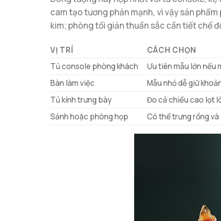
cam tạo tương phản mạnh, vì vậy sản phẩm 
kim; phòng tối giản thuần sắc cần tiết chế 
VỊ TRÍ
CÁCH CHỌN
Tủ console phòng khách
Ưu tiên mẫu lớn nếu 
Bàn làm việc
Mẫu nhỏ dễ giữ khoả
Tủ kính trưng bày
Đo cả chiều cao lọt l
Sảnh hoặc phòng họp
Có thể trưng rồng v