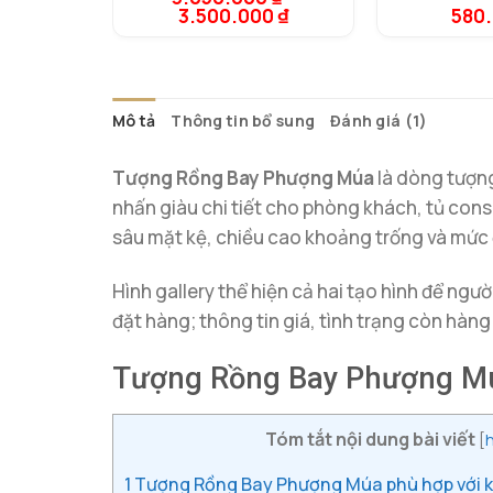
3.500.000
₫
580
dựa trên
đánh giá
Mô tả
Thông tin bổ sung
Đánh giá (1)
Tượng Rồng Bay Phượng Múa
là dòng tượng
nhấn giàu chi tiết cho phòng khách, tủ con
sâu mặt kệ, chiều cao khoảng trống và mức độ
Hình gallery thể hiện cả hai tạo hình để ngư
đặt hàng; thông tin giá, tình trạng còn hàn
Tượng Rồng Bay Phượng Mú
Tóm tắt nội dung bài viết
[
h
1
Tượng Rồng Bay Phượng Múa phù hợp với k