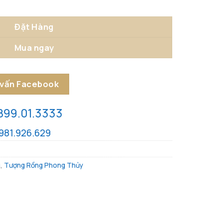
a Bằng Đồng Nghệ Thuật số lượng
Đặt Hàng
Mua ngay
 vấn Facebook
899.01.3333
981.926.629
g
,
Tượng Rồng Phong Thủy