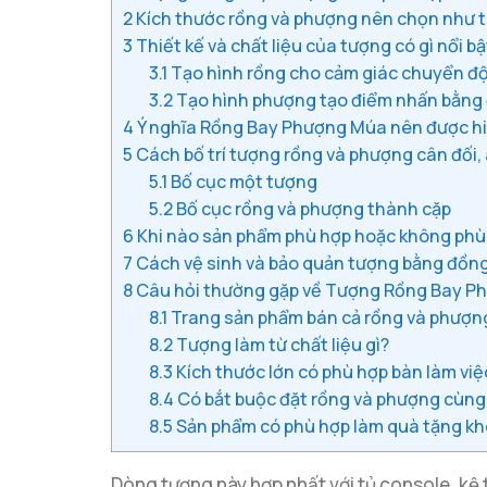
2
Kích thước rồng và phượng nên chọn như 
3
Thiết kế và chất liệu của tượng có gì nổi bậ
3.1
Tạo hình rồng cho cảm giác chuyển đ
3.2
Tạo hình phượng tạo điểm nhấn bằng 
4
Ý nghĩa Rồng Bay Phượng Múa nên được hi
5
Cách bố trí tượng rồng và phượng cân đối,
5.1
Bố cục một tượng
5.2
Bố cục rồng và phượng thành cặp
6
Khi nào sản phẩm phù hợp hoặc không phù
7
Cách vệ sinh và bảo quản tượng bằng đồn
8
Câu hỏi thường gặp về Tượng Rồng Bay P
8.1
Trang sản phẩm bán cả rồng và phượn
8.2
Tượng làm từ chất liệu gì?
8.3
Kích thước lớn có phù hợp bàn làm vi
8.4
Có bắt buộc đặt rồng và phượng cùn
8.5
Sản phẩm có phù hợp làm quà tặng k
Dòng tượng này hợp nhất với tủ console, kệ 