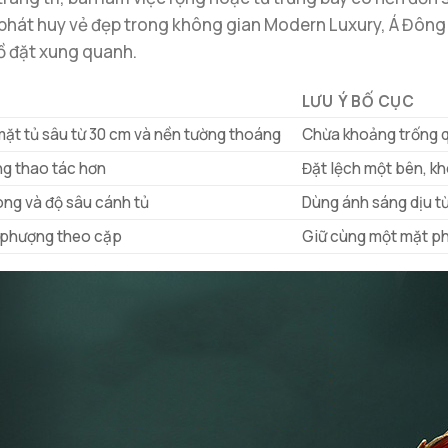
phát huy vẻ đẹp trong không gian Modern Luxury, Á Đông 
đồ đặt xung quanh.
LƯU Ý BỐ CỤC
mặt tủ sâu từ 30 cm và nền tường thoáng
Chừa khoảng trống qu
ng thao tác hơn
Đặt lệch một bên, k
òng và độ sâu cánh tủ
Dùng ánh sáng dịu từ
à phượng theo cặp
Giữ cùng một mặt ph