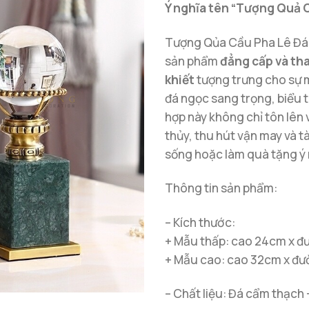
Ý nghĩa tên “Tượng Quả 
Tượng Qủa Cầu Pha Lê Đá
sản phẩm
đẳng cấp và tha
khiết
tượng trưng cho sự m
đá ngọc sang trọng, biểu t
hợp này không chỉ tôn lên 
thủy, thu hút vận may và tà
sống hoặc làm quà tặng ý 
Thông tin sản phẩm:
– Kích thước:
+ Mẫu thấp: cao 24cm x đ
+ Mẫu cao: cao 32cm x đư
– Chất liệu: Đá cẩm thạch 