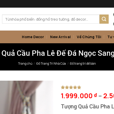
Tìm
kiếm:
Home Decor
New Arrival
Về Chúng Tôi
Tư 
 Quả Cầu Pha Lê Đế Đá Ngọc Sang
Trang chủ
/
Đồ Trang Trí Nhà Cửa
/
Đồ trang trí để bàn
1.999.000
–
2.
5
1
trên 5
₫
dựa trên
đánh giá
Tượng Quả Cầu Pha L