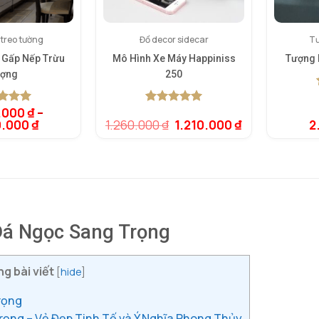
 treo tường
Đồ decor sidecar
Tư
D Gấp Nếp Trừu
Mô Hình Xe Máy Happiniss
Tượng 
ợng
250
.000
₫
–
rên 5
5.00
1
trên 5
Giá
Giá
0.000
₫
1.260.000
₫
1.210.000
₫
2
rên
dựa trên
gốc
hiện
giá
đánh giá
là:
tại
1.260.000 ₫.
là:
1.210.000 ₫.
Đá Ngọc Sang Trọng
g bài viết
[
hide
]
rọng
ọng – Vẻ Đẹp Tinh Tế và Ý Nghĩa Phong Thủy