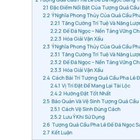
2.1
Đặc Điểm Nổi Bật Của Tượng Quả Cầu
2.2
Ý Nghĩa Phong Thủy Của Quả Cầu Pha
2.2.1
Tăng Cường Trí Tuệ Và Năng Lượ
2.2.2
Đế Đá Ngọc – Nền Tảng Vững C
2.2.3
Hóa Giải Vận Xấu
2.3
Ý Nghĩa Phong Thủy Của Quả Cầu Pha
2.3.1
Tăng Cường Trí Tuệ Và Năng Lượ
2.3.2
Đế Đá Ngọc – Nền Tảng Vững C
2.3.3
Hóa Giải Vận Xấu
2.4
Cách Bài Trí Tượng Quả Cầu Pha Lê 
2.4.1
Vị Trí Đặt Để Mang Lại Tài Lộc
2.4.2
Hướng Đặt Tốt Nhất
2.5
Bảo Quản Và Vệ Sinh Tượng Quả Cầu 
2.5.1
Cách Vệ Sinh Đúng Cách
2.5.2
Lưu Ý Khi Sử Dụng
2.6
Tượng Quả Cầu Pha Lê Đế Đá Ngọc Sa
2.7
Kết Luận