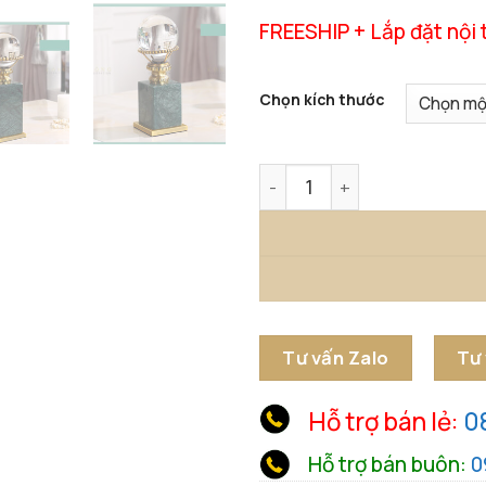
FREESHIP + Lắp đặt nội 
Chọn kích thước
Tượng Quả Cầu Pha Lê Đế Đ
Tư vấn Zalo
Tư
Hỗ trợ bán lẻ:
0
Hỗ trợ bán buôn:
0