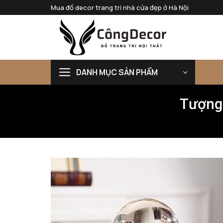
Bỏ
Mua đồ decor trang trí nhà cửa đẹp ở Hà Nội
qua
nội
dung
DANH MỤC SẢN PHẨM
Tượng