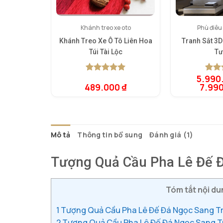
Khánh treo xe oto
Phù điêu
Khánh Treo Xe Ô Tô Liên Hoa
Tranh Sắt 3
Túi Tài Lộc
Tư
5.990
5.00
1
trên 5
5.00
1
t
489.000
₫
7.99
dựa trên
dựa t
đánh giá
đánh 
Mô tả
Thông tin bổ sung
Đánh giá (1)
Tượng Quả Cầu Pha Lê Đế 
Tóm tắt nội dun
1
Tượng Quả Cầu Pha Lê Đế Đá Ngọc Sang T
2
Tượng Quả Cầu Pha Lê Đế Đá Ngọc Sang Tr