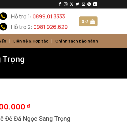
Hỗ trợ 1:
0899.01.3333
0
₫
Hỗ trợ 2:
0981.926.629
vấn
Liên hệ & Hợp tác
Chính sách bảo hành
 Trọng
500.000
₫
ê Đế Đá Ngọc Sang Trọng