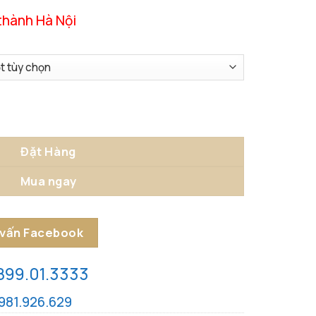
thành Hà Nội
á Ngọc Sang Trọng số lượng
Đặt Hàng
Mua ngay
 vấn Facebook
899.01.3333
981.926.629