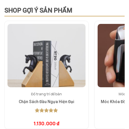
SHOP GỢI Ý SẢN PHẨM
Đồ trang trí để bàn
Móc k
Chặn Sách Đầu Ngựa Hiện Đại
Móc Khóa Đồng
5.00
1
trên 5
dựa trên
1.130.000
₫
3
đánh giá