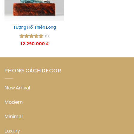
Tượng Hổ Thiên Long
(1)
Được xếp
12.290.000
₫
hạng
5
5
sao
PHONG CÁCH DECOR
New Arrival
Modern
Minimal
Luxury