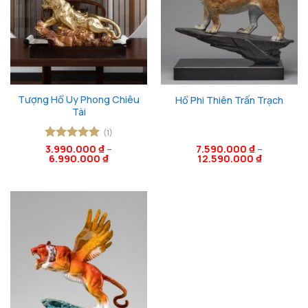
Tượng Hổ Uy Phong Chiêu
Hổ Phi Thiên Trấn Trạch
Tài
(1)
Được xếp
3.990.000
₫
–
7.590.000
₫
–
6.990.000
₫
12.590.000
₫
hạng
5
5
sao