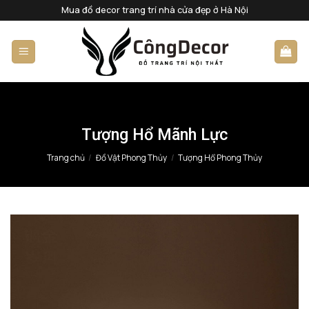
Bỏ
Mua đồ decor trang trí nhà cửa đẹp ở Hà Nội
qua
nội
dung
Tượng Hổ Mãnh Lực
Trang chủ
/
Đồ Vật Phong Thủy
/
Tượng Hổ Phong Thủy