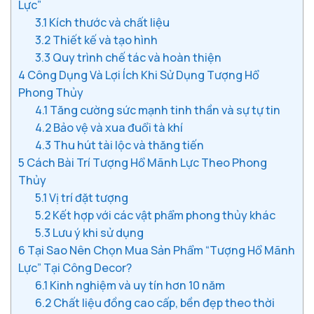
Lực”
3.1
Kích thước và chất liệu
3.2
Thiết kế và tạo hình
3.3
Quy trình chế tác và hoàn thiện
4
Công Dụng Và Lợi Ích Khi Sử Dụng Tượng Hổ
Phong Thủy
4.1
Tăng cường sức mạnh tinh thần và sự tự tin
4.2
Bảo vệ và xua đuổi tà khí
4.3
Thu hút tài lộc và thăng tiến
5
Cách Bài Trí Tượng Hổ Mãnh Lực Theo Phong
Thủy
5.1
Vị trí đặt tượng
5.2
Kết hợp với các vật phẩm phong thủy khác
5.3
Lưu ý khi sử dụng
6
Tại Sao Nên Chọn Mua Sản Phẩm “Tượng Hổ Mãnh
Lực” Tại Công Decor?
6.1
Kinh nghiệm và uy tín hơn 10 năm
6.2
Chất liệu đồng cao cấp, bền đẹp theo thời