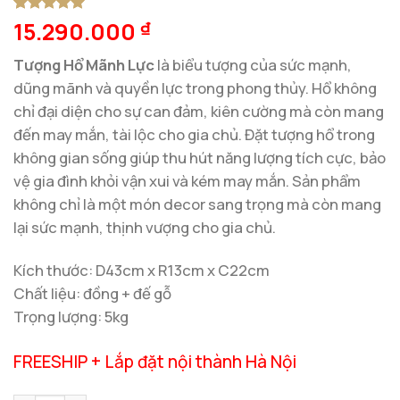
15.290.000
5
1
trên 5
₫
dựa trên
đánh giá
Tượng Hổ Mãnh Lực
là biểu tượng của sức mạnh,
dũng mãnh và quyền lực trong phong thủy. Hổ không
chỉ đại diện cho sự can đảm, kiên cường mà còn mang
đến may mắn, tài lộc cho gia chủ. Đặt tượng hổ trong
không gian sống giúp thu hút năng lượng tích cực, bảo
vệ gia đình khỏi vận xui và kém may mắn. Sản phẩm
không chỉ là một món decor sang trọng mà còn mang
lại sức mạnh, thịnh vượng cho gia chủ.
Kích thước: D43cm x R13cm x C22cm
Chất liệu: đồng + đế gỗ
Trọng lượng: 5kg
FREESHIP + Lắp đặt nội thành Hà Nội