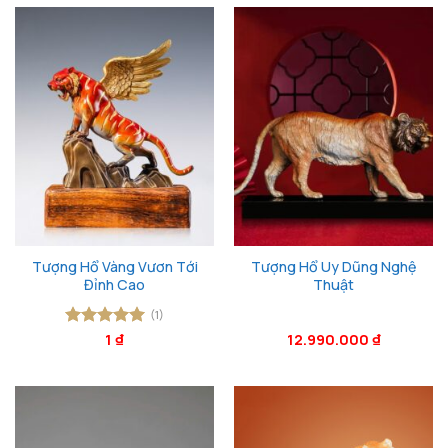
Tượng Hổ Vàng Vươn Tới
Tượng Hổ Uy Dũng Nghệ
Đỉnh Cao
Thuật
(1)
Được xếp
1
₫
12.990.000
₫
hạng
5
5
sao