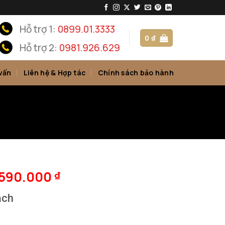
Hỗ trợ 1:
0899.01.3333
0
₫
Hỗ trợ 2:
0981.926.629
vấn
Liên hệ & Hợp tác
Chính sách bảo hành
.590.000
₫
ạch