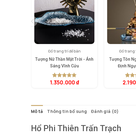
Đồ trang trí để bàn
Đồ trang t
Tượng Nữ Thần Mặt Trời - Ánh
Tượng Tôn N
Sáng Vĩnh Cửu
Định Ngự
1.350.000
₫
2.19
5.00
1
trên 5
5.00
1
t
dựa trên
dựa t
đánh giá
đánh 
Mô tả
Thông tin bổ sung
Đánh giá (0)
Hổ Phi Thiên Trấn Trạch