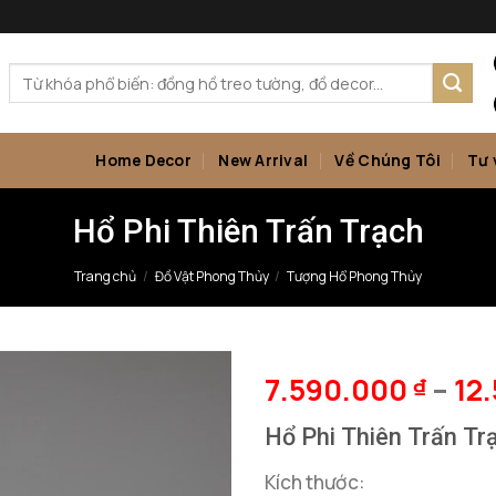
Tìm
kiếm:
Home Decor
New Arrival
Về Chúng Tôi
Tư 
Hổ Phi Thiên Trấn Trạch
Trang chủ
/
Đồ Vật Phong Thủy
/
Tượng Hổ Phong Thủy
7.590.000
–
12
₫
Hổ Phi Thiên Trấn Tr
Kích thước: