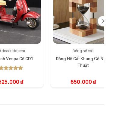
 decor sidecar
Đồng hồ cát
nh Vespa Cổ CD1
Đồng Hồ Cát Khung Gỗ Nghệ
Bà
Thuật
5.00
1
trên 5
dựa trên
525.000
₫
650.000
₫
đánh giá