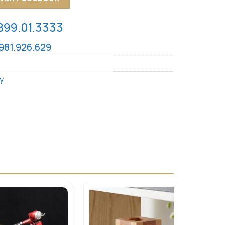
899.01.3333
981.926.629
y