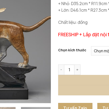
+ Nhỏ: D35.2cm * R11.9cm 
+ Lớn: D46.1cm * R27.3cm 
Chất liệu: đồng
FREESHIP + Lắp đặt nội 
Chọn kích thước
Hổ Phi Thiên Trấn Trạch số
Tư vấn Zalo
Tư