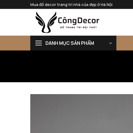
Bỏ
Mua đồ decor trang trí nhà cửa đẹp ở Hà Nội
qua
nội
dung
DANH MỤC SẢN PHẨM