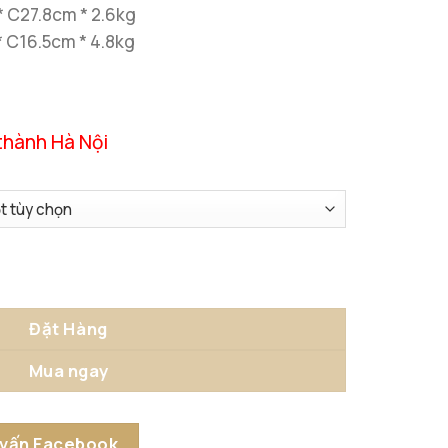
* C27.8cm * 2.6kg
* C16.5cm * 4.8kg
thành Hà Nội
 lượng
Đặt Hàng
Mua ngay
 vấn Facebook