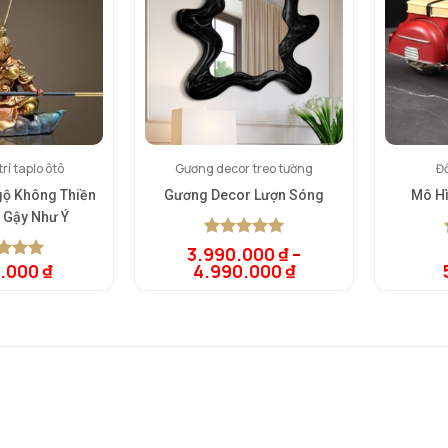
rí taplo ôtô
Gương decor treo tường
Đồ
gộ Không Thiền
Gương Decor Lượn Sóng
Mô Hì
 Gậy Như Ý
5.00
1
trên 5
3.990.000
₫
–
dựa trên
0.000
₫
4.990.000
₫
rên 5
đánh giá
rên
giá