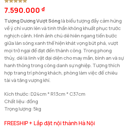
7.590.000
5
1
trên 5
₫
dựa trên
đánh giá
Tượng Dương Vượt Sóng
là biểu tượng đầy cảm hứng
về ý chí vươn lên và tinh thần không khuất phục trước
nghịch cảnh. Hình ảnh chú dê hiên ngang tiến bước
giữa làn sóng xanh thể hiện khát vọng bứt phá, vượt
mọi trở ngại để đạt đến thành công. Trong phong
thủy, dê là linh vật đại diện cho may mắn, bình an và sự
hanh thông trong công danh sự nghiệp. Tượng thích
hợp trang trí phòng khách, phòng làm việc để chiêu
tài và tăng vượng khí.
Kích thước: D24cm * R13cm * C37cm
Chất liệu: đồng
Trọng lượng: 5kg
FREESHIP + Lắp đặt nội thành Hà Nội