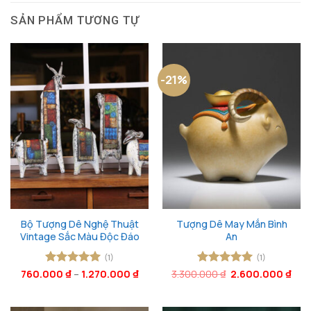
SẢN PHẨM TƯƠNG TỰ
-21%
Bộ Tượng Dê Nghệ Thuật
Tượng Dê May Mắn Bình
Vintage Sắc Màu Độc Đáo
An
(1)
(1)
Giá
Giá
760.000
Được xếp
₫
–
1.270.000
₫
3.300.000
Được xếp
₫
2.600.000
₫
gốc
hiện
hạng
5
5
hạng
5
5
là:
tại
sao
sao
3.300.000 ₫.
là: