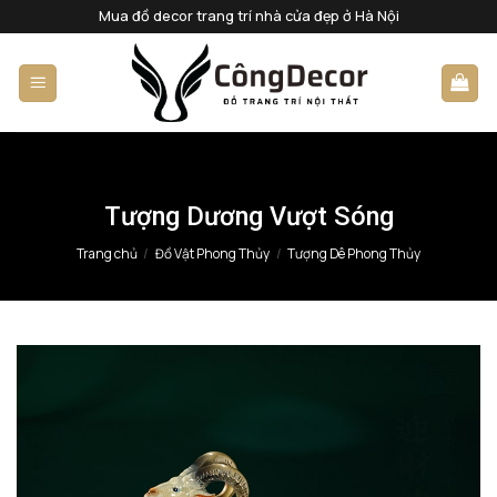
Bỏ
Mua đồ decor trang trí nhà cửa đẹp ở Hà Nội
qua
nội
dung
Tượng Dương Vượt Sóng
Trang chủ
/
Đồ Vật Phong Thủy
/
Tượng Dê Phong Thủy