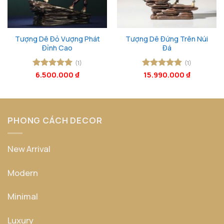
Tượng Dê Đỏ Vượng Phát
Tượng Dê Đứng Trên Núi
Đỉnh Cao
Đá
(1)
(1)
Được xếp
6.500.000
₫
Được xếp
15.990.000
₫
hạng
5
5
hạng
5
5
sao
sao
PHONG CÁCH DECOR
New Arrival
Modern
Minimal
Luxury