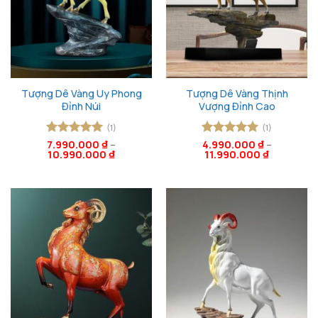
Tượng Dê Vàng Uy Phong
Tượng Dê Vàng Thịnh
Đỉnh Núi
Vượng Đỉnh Cao
(1)
(1)
Được xếp
7.990.000
₫
–
Được xếp
4.990.000
₫
–
10.990.000
₫
11.990.000
₫
hạng
5
5
hạng
5
5
sao
sao