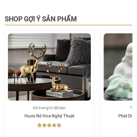
SHOP GỢI Ý SẢN PHẨM
Đồ trang trí để bàn
Tượn
Hươu Nở Hoa Nghệ Thuật
Phật Di 
5.00
1
trên 5
5.
1