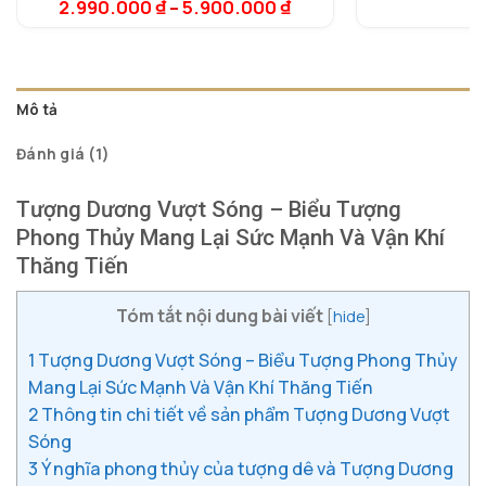
dựa trên
dự
2.990.000
₫
–
5.900.000
₫
9
đánh giá
đá
Mô tả
Đánh giá (1)
Tượng Dương Vượt Sóng – Biểu Tượng
Phong Thủy Mang Lại Sức Mạnh Và Vận Khí
Thăng Tiến
Tóm tắt nội dung bài viết
[
hide
]
1
Tượng Dương Vượt Sóng – Biểu Tượng Phong Thủy
Mang Lại Sức Mạnh Và Vận Khí Thăng Tiến
2
Thông tin chi tiết về sản phẩm Tượng Dương Vượt
Sóng
3
Ý nghĩa phong thủy của tượng dê và Tượng Dương