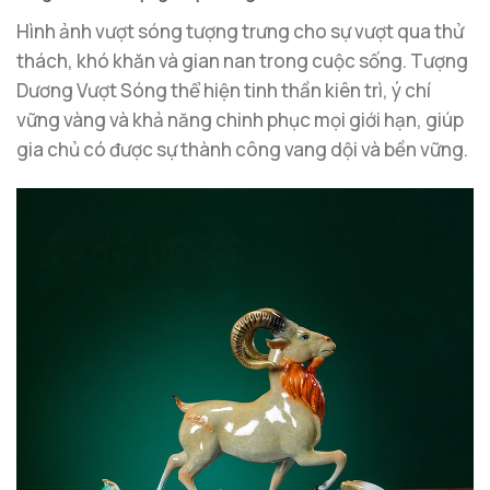
Hình ảnh vượt sóng tượng trưng cho sự vượt qua thử
thách, khó khăn và gian nan trong cuộc sống. Tượng
Dương Vượt Sóng thể hiện tinh thần kiên trì, ý chí
vững vàng và khả năng chinh phục mọi giới hạn, giúp
gia chủ có được sự thành công vang dội và bền vững.