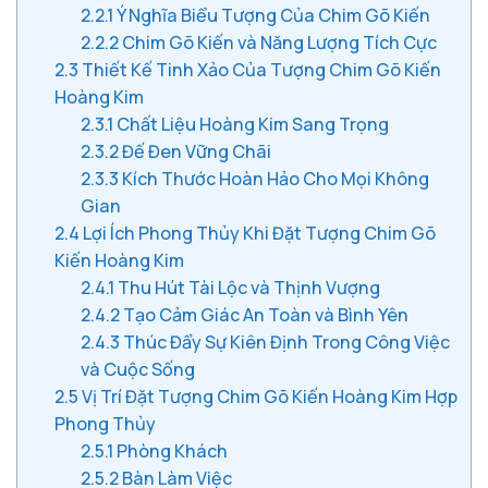
2.2.1
Ý Nghĩa Biểu Tượng Của Chim Gõ Kiến
2.2.2
Chim Gõ Kiến và Năng Lượng Tích Cực
2.3
Thiết Kế Tinh Xảo Của Tượng Chim Gõ Kiến
Hoàng Kim
2.3.1
Chất Liệu Hoàng Kim Sang Trọng
2.3.2
Đế Đen Vững Chãi
2.3.3
Kích Thước Hoàn Hảo Cho Mọi Không
Gian
2.4
Lợi Ích Phong Thủy Khi Đặt Tượng Chim Gõ
Kiến Hoàng Kim
2.4.1
Thu Hút Tài Lộc và Thịnh Vượng
2.4.2
Tạo Cảm Giác An Toàn và Bình Yên
2.4.3
Thúc Đẩy Sự Kiên Định Trong Công Việc
và Cuộc Sống
2.5
Vị Trí Đặt Tượng Chim Gõ Kiến Hoàng Kim Hợp
Phong Thủy
2.5.1
Phòng Khách
2.5.2
Bàn Làm Việc