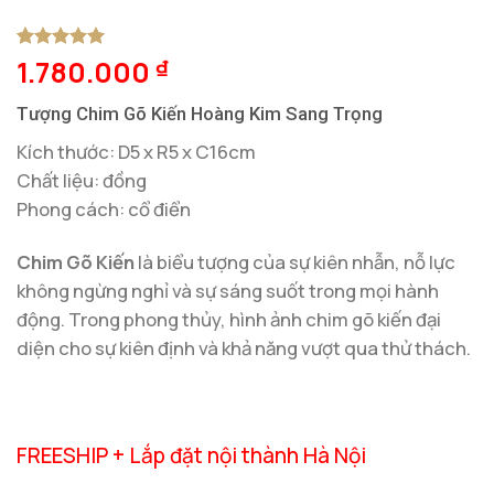
1.780.000
5
1
trên 5
₫
dựa trên
đánh giá
Tượng Chim Gõ Kiến Hoàng Kim Sang Trọng
Kích thước: D5 x R5 x C16cm
Chất liệu: đồng
Phong cách: cổ điển
Chim Gõ Kiến
là biểu tượng của sự kiên nhẫn, nỗ lực
không ngừng nghỉ và sự sáng suốt trong mọi hành
động. Trong phong thủy, hình ảnh chim gõ kiến đại
diện cho sự kiên định và khả năng vượt qua thử thách.
FREESHIP + Lắp đặt nội thành Hà Nội