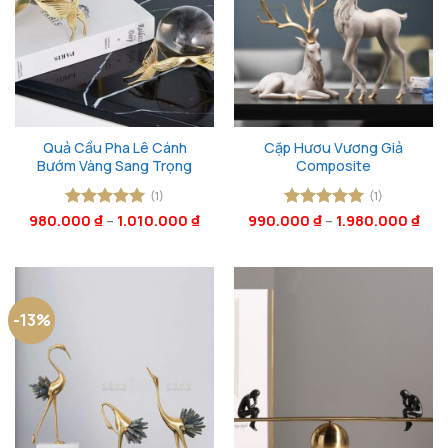
Quả Cầu Pha Lê Cánh
Cặp Hươu Vương Giả
Bướm Vàng Sang Trọng
Composite
(1)
(1)
980.000
Được xếp
₫
–
1.010.000
₫
990.000
Được xếp
₫
–
1.980.000
₫
hạng
5
5
hạng
5
5
sao
sao
-13%