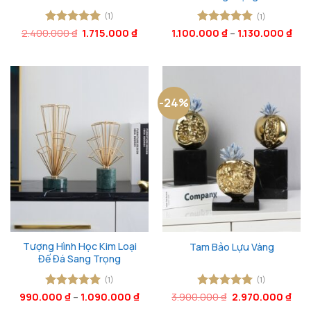
(1)
(1)
Giá
Giá
2.400.000
Được xếp
₫
1.715.000
₫
1.100.000
Được xếp
₫
–
1.130.000
₫
gốc
hiện
hạng
5
5
hạng
5
5
là:
tại
sao
sao
2.400.000 ₫.
là:
1.715.000 ₫.
-24%
Tượng Hình Học Kim Loại
Tam Bảo Lựu Vàng
Đế Đá Sang Trọng
(1)
(1)
Giá
Giá
990.000
Được xếp
₫
–
1.090.000
₫
3.900.000
Được xếp
₫
2.970.000
₫
gốc
hiện
hạng
5
5
hạng
5
5