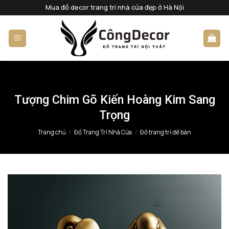
Bỏ
Mua đồ decor trang trí nhà cửa đẹp ở Hà Nội
qua
nội
dung
Tượng Chim Gõ Kiến Hoàng Kim Sang
Trọng
Trang chủ
/
Đồ Trang Trí Nhà Cửa
/
Đồ trang trí để bàn