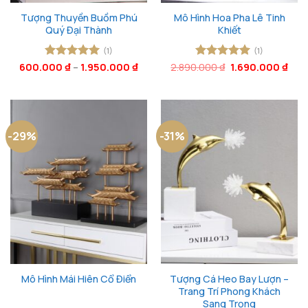
Tượng Thuyền Buồm Phú
Mô Hình Hoa Pha Lê Tinh
Quý Đại Thành
Khiết
(1)
(1)
Giá
Giá
600.000
Được xếp
₫
–
1.950.000
₫
2.890.000
Được xếp
₫
1.690.000
₫
gốc
hiện
hạng
5
5
hạng
5
5
là:
tại
sao
sao
2.890.000 ₫.
là:
1.69
-29%
-31%
Tượng Cá Heo Bay Lượn –
Mô Hình Mái Hiên Cổ Điển
Trang Trí Phong Khách
Sang Trọng