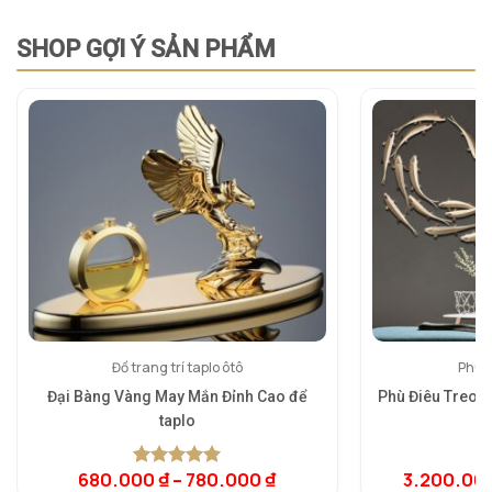
SHOP GỢI Ý SẢN PHẨM
Đồ trang trí taplo ôtô
Phù đ
Đại Bàng Vàng May Mắn Đỉnh Cao để
Phù Điêu Treo 
taplo
5.
1
dự
680.000
₫
–
780.000
₫
3.200.00
5.00
1
trên 5
đá