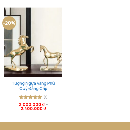
là:
tại
sao
sao
3.900.000 ₫.
là:
2.97
-20%
Tượng Ngựa Vàng Phú
Quý Đẳng Cấp
(1)
2.000.000
Được xếp
₫
–
2.400.000
₫
hạng
5
5
sao