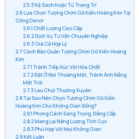
2.5.3
Kệ Sách hoặc Tủ Trang Trí
2.6
Lựa Chọn Tượng Chim Gõ Kiến Hoàng Kim Tại
Công Decor
2.6.1
Chất Lượng Cao Cấp
2.6.2
Dịch Vụ Tư Vấn Chuyên Nghiệp
2.6.3
Giá Cả Hợp Lý
2.7
Cách Bảo Quản Tượng Chim Gõ Kiến Hoàng
Kim
2.7.1
Tránh Tiếp Xúc Với Hóa Chất
2.7.2
Đặt Ở Nơi Thoáng Mát, Tránh Ánh Nắng
Mặt Trời
2.7.3
Lau Chùi Thường Xuyên
2.8
Tại Sao Nên Chọn Tượng Chim Gõ Kiến
Hoàng Kim Cho Không Gian Sống?
2.8.1
Phong Cách Sang Trọng, Đẳng Cấp
2.8.2
Mang Lại Năng Lượng Tích Cực
2.8.3
Phù Hợp Với Mọi Không Gian
2.9
Kết Luận