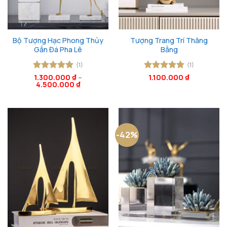
Bộ Tượng Hạc Phong Thủy
Tượng Trang Trí Thăng
Gắn Đá Pha Lê
Bằng
(1)
(1)
Được xếp
1.300.000
₫
–
Được xếp
1.100.000
₫
4.500.000
₫
hạng
5
5
hạng
5
5
sao
sao
-42%