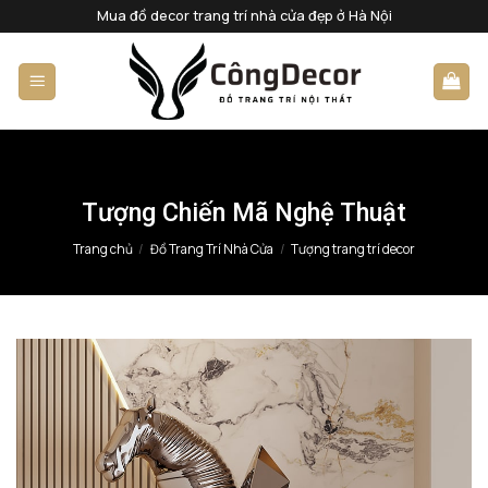
Bỏ
Mua đồ decor trang trí nhà cửa đẹp ở Hà Nội
qua
nội
dung
Tượng Chiến Mã Nghệ Thuật
Trang chủ
/
Đồ Trang Trí Nhà Cửa
/
Tượng trang trí decor