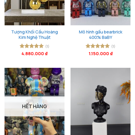
Tượng Khối Cầu Hoàng
Mô hình gấu bearbrick
Kim Nghệ Thuật
400% BaBY
(1)
(1)
Được xếp
4.880.000
₫
Được xếp
1.150.000
₫
hạng
5
5
hạng
5
5
sao
sao
HẾT HÀNG