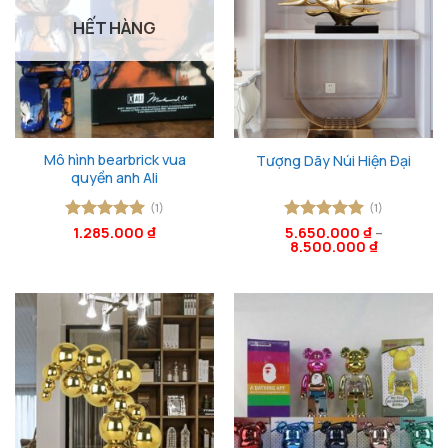
HẾT HÀNG
Mô hình bearbrick vua
Tượng Dãy Núi Hiện Đại
quyền anh Ali
(1)
(1)
Được xếp
1.285.000
₫
Được xếp
5.650.000
₫
–
8.500.000
₫
hạng
5
5
hạng
5
5
sao
sao