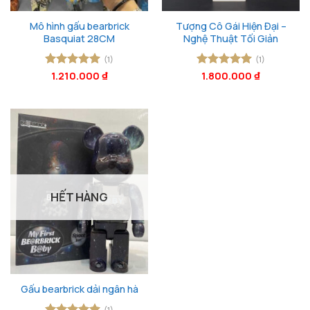
Mô hình gấu bearbrick
Tượng Cô Gái Hiện Đại –
Basquiat 28CM
Nghệ Thuật Tối Giản
(1)
(1)
Được xếp
1.210.000
₫
Được xếp
1.800.000
₫
hạng
5
5
hạng
5
5
sao
sao
HẾT HÀNG
Gấu bearbrick dải ngân hà
(1)