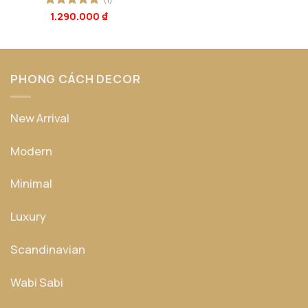
Được xếp
1.290.000
₫
hạng
5
5
sao
PHONG CÁCH DECOR
New Arrival
Modern
Minimal
Luxury
Scandinavian
Wabi Sabi