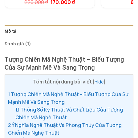
dự
Giá
Giá
220.000
₫
170.000
₫
6.
5.00
1
trên 5
đá
gốc
hiện
dựa trên
là:
tại
đánh giá
220.000 ₫.
là:
170.000 ₫.
Mô tả
Đánh giá (1)
Tượng Chiến Mã Nghệ Thuật – Biểu Tượng
Của Sự Mạnh Mẽ Và Sang Trọng
Tóm tắt nội dung bài viết
[
hide
]
1
Tượng Chiến Mã Nghệ Thuật – Biểu Tượng Của Sự
Mạnh Mẽ Và Sang Trọng
1.1
Thông Số Kỹ Thuật Và Chất Liệu Của Tượng
Chiến Mã Nghệ Thuật
2
Ý Nghĩa Nghệ Thuật Và Phong Thủy Của Tượng
Chiến Mã Nghệ Thuật