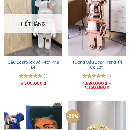
HẾT HÀNG
Gấu Bearbrick Sói Mòn Pha
Tượng Gấu Bear Trang Trí
Lê
Cỡ Lớn
(1)
(1)
Được xếp
6.500.000
₫
Được xếp
1.990.000
₫
–
4.350.000
₫
hạng
5
5
hạng
5
5
sao
sao
-33%