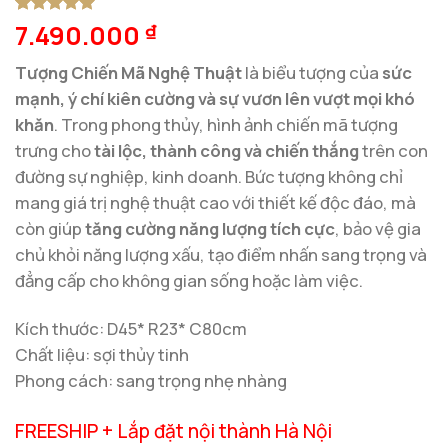
7.490.000
5
1
trên 5
₫
dựa trên
đánh giá
Tượng Chiến Mã Nghệ Thuật
là biểu tượng của
sức
mạnh, ý chí kiên cường và sự vươn lên vượt mọi khó
khăn
. Trong phong thủy, hình ảnh chiến mã tượng
trưng cho
tài lộc, thành công và chiến thắng
trên con
đường sự nghiệp, kinh doanh. Bức tượng không chỉ
mang giá trị nghệ thuật cao với thiết kế độc đáo, mà
còn giúp
tăng cường năng lượng tích cực
, bảo vệ gia
chủ khỏi năng lượng xấu, tạo điểm nhấn sang trọng và
đẳng cấp cho không gian sống hoặc làm việc.
Kích thước: D45* R23* C80cm
Chất liệu: sợi thủy tinh
Phong cách: sang trọng nhẹ nhàng
FREESHIP + Lắp đặt nội thành Hà Nội