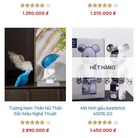
(1)
(1)
Được xếp
1.250.000
₫
Được xếp
1.210.000
₫
hạng
5
5
hạng
5
5
sao
sao
HẾT HÀNG
Tượng Nam Thần Nữ Thần
Mô hình gấu bearbrick
Sắc Màu Nghệ Thuật
400% 2G
(1)
(1)
Được xếp
2.890.000
₫
Được xếp
1.450.000
₫
hạng
5
5
hạng
5
5