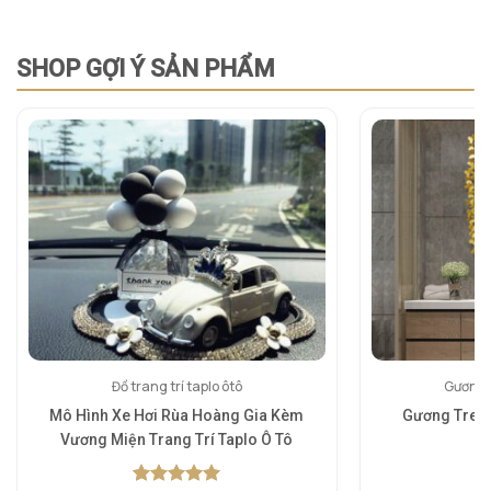
SHOP GỢI Ý SẢN PHẨM
Đồ trang trí taplo ôtô
Gương 
Mô Hình Xe Hơi Rùa Hoàng Gia Kèm
Gương Treo
Vương Miện Trang Trí Taplo Ô Tô
5.
1