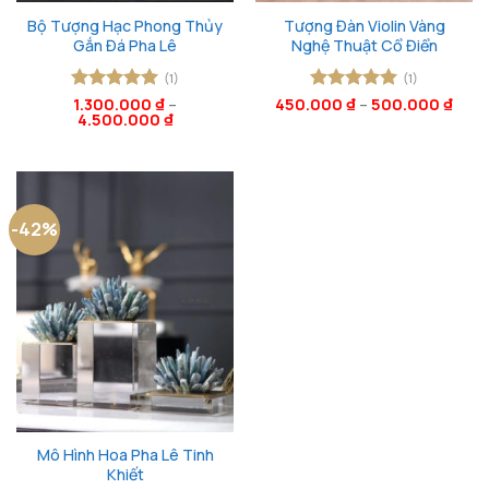
Bộ Tượng Hạc Phong Thủy
Tượng Đàn Violin Vàng
Gắn Đá Pha Lê
Nghệ Thuật Cổ Điển
(1)
(1)
Được xếp
1.300.000
₫
–
450.000
Được xếp
₫
–
500.000
₫
4.500.000
₫
hạng
5
5
hạng
5
5
sao
sao
-42%
Mô Hình Hoa Pha Lê Tinh
Khiết