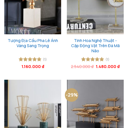
Tượng Địa Cầu Pha Lê Ánh
Tinh Hoa Nghệ Thuật -
Vàng Sang Trọng
Cặp Động Vật Trên Đá Mã
Não
(1)
(1)
Giá
Giá
Được xếp
1.160.000
₫
2.540.000
Được xếp
₫
1.480.000
₫
gốc
hiện
hạng
5
5
hạng
5
5
là:
tại
sao
sao
2.540.000 ₫.
là:
1.48
-29%