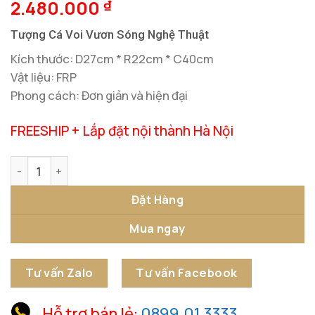
2.480.000
₫
Tượng Cá Voi Vươn Sóng Nghệ Thuật
Kích thước: D27cm * R22cm * C40cm
Vật liệu: FRP
Phong cách: Đơn giản và hiện đại
FREESHIP + Lắp đặt nội thành Hà Nội
Tượng Cá Voi Vươn Sóng Nghệ Thuật số lượng
Đặt Hàng
Mua ngay
Tư vấn Zalo
Tư vấn Facebook
Hỗ trợ bán lẻ:
0899.01.3333