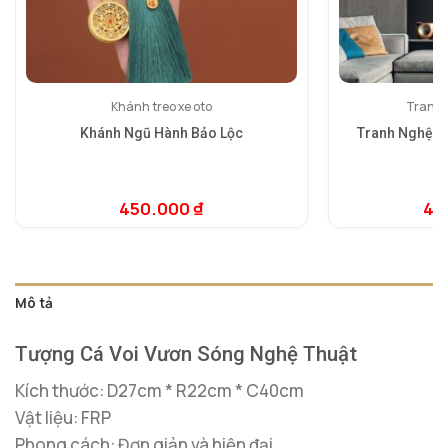
Khánh treo xe oto
Tranh 
Khánh Ngũ Hành Bảo Lộc
Tranh Nghệ T
5.
1
dự
450.000
₫
4.
đá
Mô tả
Tượng Cá Voi Vươn Sóng Nghệ Thuật
Kích thước: D27cm * R22cm * C40cm
Vật liệu: FRP
Phong cách: Đơn giản và hiện đại