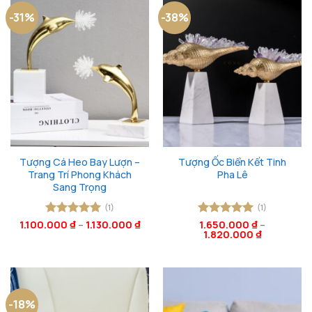
-31%
-38%
Tượng Cá Heo Bay Lượn –
Tượng Ốc Biển Kết Tinh
Trang Trí Phong Khách
Pha Lê
Sang Trọng
(1)
(1)
1.100.000
Được xếp
₫
–
1.130.000
₫
Được xếp
1.650.000
₫
–
1.820.000
₫
hạng
5
5
hạng
5
5
sao
sao
-18%