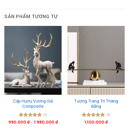
SẢN PHẨM TƯƠNG TỰ
Cặp Hươu Vương Giả
Tượng Trang Trí Thăng
Composite
Bằng
(1)
(1)
990.000
Được xếp
₫
–
1.980.000
₫
Được xếp
1.100.000
₫
hạng
5
5
hạng
5
5