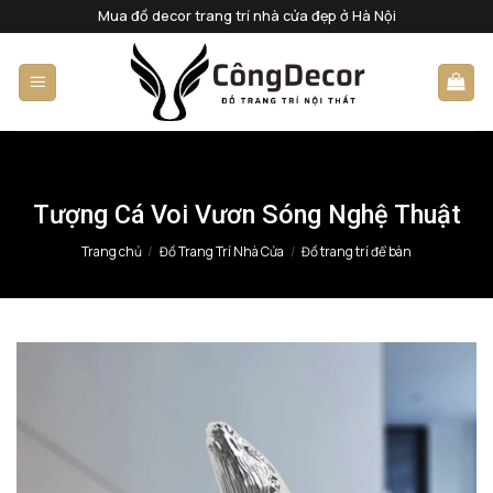
Bỏ
Mua đồ decor trang trí nhà cửa đẹp ở Hà Nội
qua
nội
dung
Tượng Cá Voi Vươn Sóng Nghệ Thuật
Trang chủ
/
Đồ Trang Trí Nhà Cửa
/
Đồ trang trí để bàn