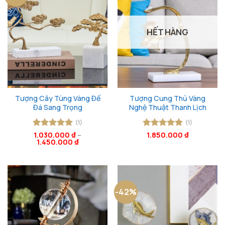
HẾT HÀNG
Tượng Cây Tùng Vàng Đế
Tượng Cung Thủ Vàng
Đá Sang Trọng
Nghệ Thuật Thanh Lịch
(1)
(1)
Được xếp
1.030.000
₫
–
Được xếp
1.850.000
₫
1.450.000
₫
hạng
5
5
hạng
5
5
sao
sao
-42%