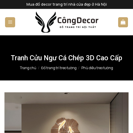
Bỏ
Mua đồ decor trang trí nhà cửa đẹp ở Hà Nội
qua
nội
dung
Tranh Cửu Ngư Cá Chép 3D Cao Cấp
Trang chủ
/
Đồ trang trí treo tường
/
Phù điêu treo tường