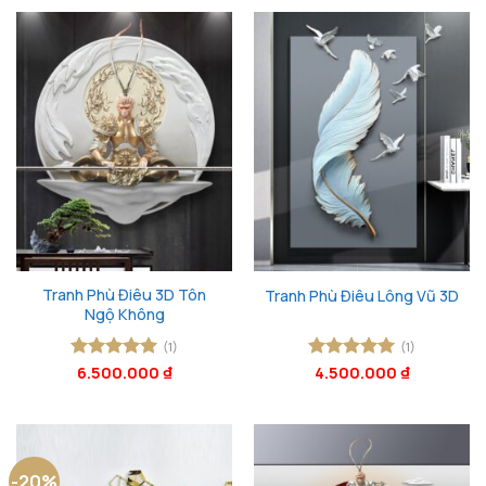
Tranh Phù Điêu 3D Tôn
Tranh Phù Điêu Lông Vũ 3D
Ngộ Không
(1)
(1)
Được xếp
6.500.000
₫
Được xếp
4.500.000
₫
hạng
5
5
hạng
5
5
sao
sao
-20%