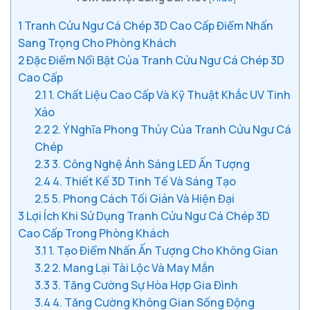
1
Tranh Cửu Ngư Cá Chép 3D Cao Cấp Điểm Nhấn
Sang Trọng Cho Phòng Khách
2
Đặc Điểm Nổi Bật Của Tranh Cửu Ngư Cá Chép 3D
Cao Cấp
2.1
1. Chất Liệu Cao Cấp Và Kỹ Thuật Khắc UV Tinh
Xảo
2.2
2. Ý Nghĩa Phong Thủy Của Tranh Cửu Ngư Cá
Chép
2.3
3. Công Nghệ Ánh Sáng LED Ấn Tượng
2.4
4. Thiết Kế 3D Tinh Tế Và Sáng Tạo
2.5
5. Phong Cách Tối Giản Và Hiện Đại
3
Lợi Ích Khi Sử Dụng Tranh Cửu Ngư Cá Chép 3D
Cao Cấp Trong Phòng Khách
3.1
1. Tạo Điểm Nhấn Ấn Tượng Cho Không Gian
3.2
2. Mang Lại Tài Lộc Và May Mắn
3.3
3. Tăng Cường Sự Hòa Hợp Gia Đình
3.4
4. Tăng Cường Không Gian Sống Động