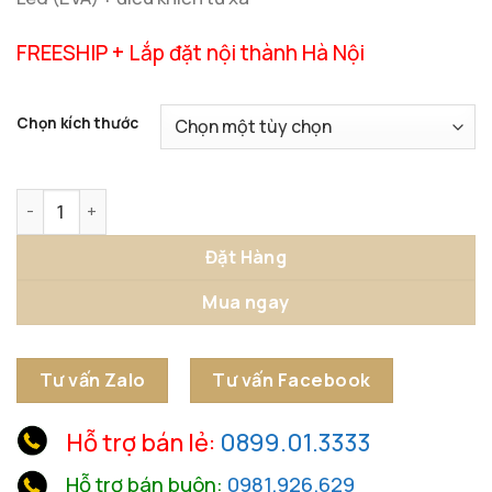
FREESHIP + Lắp đặt nội thành Hà Nội
Chọn kích thước
Tranh Cửu Ngư Cá Chép 3D Cao Cấp số lượng
Đặt Hàng
Mua ngay
Tư vấn Zalo
Tư vấn Facebook
Hỗ trợ bán lẻ:
0899.01.3333
Hỗ trợ bán buôn:
0981.926.629