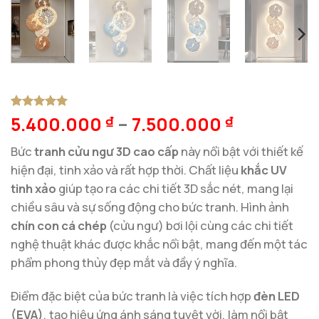
5.400.000
–
7.500.000
5
1
trên 5
₫
₫
dựa trên
đánh giá
Bức
tranh cửu ngư 3D cao cấp
này nổi bật với thiết kế
hiện đại, tinh xảo và rất hợp thời. Chất liệu
khắc UV
tinh xảo
giúp tạo ra các chi tiết 3D sắc nét, mang lại
chiều sâu và sự sống động cho bức tranh. Hình ảnh
chín con cá chép
(cửu ngư) bơi lội cùng các chi tiết
nghệ thuật khác được khắc nổi bật, mang đến một tác
phẩm phong thủy đẹp mắt và đầy ý nghĩa.
Điểm đặc biệt của bức tranh là việc tích hợp
đèn LED
(EVA)
, tạo hiệu ứng ánh sáng tuyệt vời, làm nổi bật