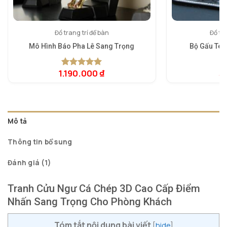
Đồ trang trí để bàn
Đồ tra
Mô Hình Báo Pha Lê Sang Trọng
Bộ Gấu Ted
1.190.000
₫
3
5.00
1
trên 5
5.
1
dựa trên
dự
đánh giá
đá
Mô tả
Thông tin bổ sung
Đánh giá (1)
Tranh Cửu Ngư Cá Chép 3D Cao Cấp Điểm
Nhấn Sang Trọng Cho Phòng Khách
Tóm tắt nội dung bài viết
[
hide
]