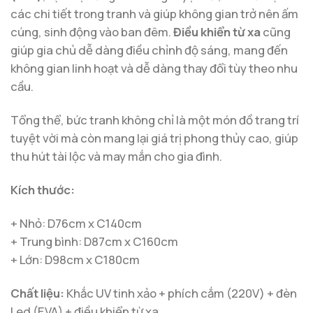
các chi tiết trong tranh và giúp không gian trở nên ấm
cúng, sinh động vào ban đêm.
Điều khiển từ xa
cũng
giúp gia chủ dễ dàng điều chỉnh độ sáng, mang đến
không gian linh hoạt và dễ dàng thay đổi tùy theo nhu
cầu.
Tổng thể, bức tranh không chỉ là một món đồ trang trí
tuyệt vời mà còn mang lại giá trị phong thủy cao, giúp
thu hút tài lộc và may mắn cho gia đình.
Kích thước:
+ Nhỏ: D76cm x C140cm
+ Trung bình: D87cm x C160cm
+ Lớn: D98cm x C180cm
Chất liệu:
Khắc UV tinh xảo + phích cắm (220V) + đèn
Led (EVA) + điều khiển từ xa