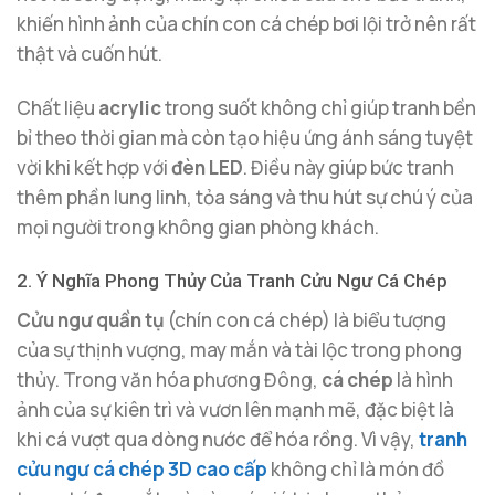
khiến hình ảnh của chín con cá chép bơi lội trở nên rất
thật và cuốn hút.
Chất liệu
acrylic
trong suốt không chỉ giúp tranh bền
bỉ theo thời gian mà còn tạo hiệu ứng ánh sáng tuyệt
vời khi kết hợp với
đèn LED
. Điều này giúp bức tranh
thêm phần lung linh, tỏa sáng và thu hút sự chú ý của
mọi người trong không gian phòng khách.
2. Ý Nghĩa Phong Thủy Của Tranh Cửu Ngư Cá Chép
Cửu ngư quần tụ
(chín con cá chép) là biểu tượng
của sự thịnh vượng, may mắn và tài lộc trong phong
thủy. Trong văn hóa phương Đông,
cá chép
là hình
ảnh của sự kiên trì và vươn lên mạnh mẽ, đặc biệt là
khi cá vượt qua dòng nước để hóa rồng. Vì vậy,
tranh
cửu ngư cá chép 3D cao cấp
không chỉ là món đồ