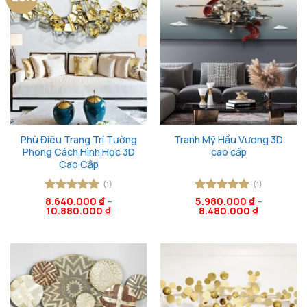
Phù Điêu Trang Trí Tường
Tranh Mỹ Hầu Vương 3D
Phong Cách Hình Học 3D
cao cấp
Cao Cấp
(1)
(1)
Được xếp
8.640.000
₫
–
Được xếp
5.980.000
₫
–
10.880.000
₫
8.480.000
₫
hạng
5
5
hạng
5
5
sao
sao