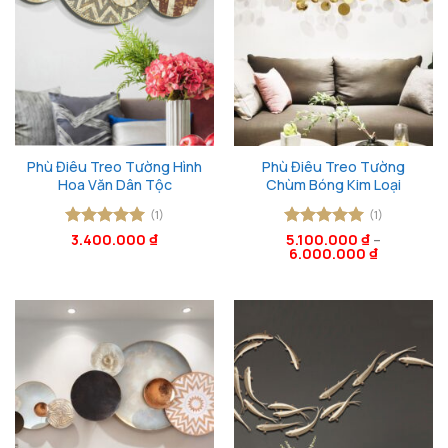
Phù Điêu Treo Tường Hình
Phù Điêu Treo Tường
Hoa Văn Dân Tộc
Chùm Bóng Kim Loại
(1)
(1)
Được xếp
3.400.000
₫
Được xếp
5.100.000
₫
–
6.000.000
₫
hạng
5
5
hạng
5
5
sao
sao