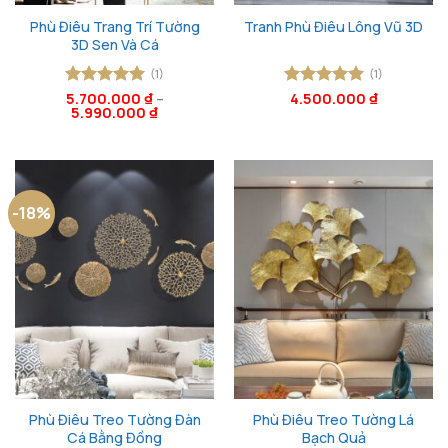
Phù Điêu Trang Trí Tường
Tranh Phù Điêu Lông Vũ 3D
3D Sen Và Cá
(1)
(1)
Được xếp
5.700.000
₫
–
Được xếp
4.500.000
₫
5.990.000
₫
hạng
5
5
hạng
5
5
sao
sao
-18%
Phù Điêu Treo Tường Đàn
Phù Điêu Treo Tường Lá
Cá Bằng Đồng
Bạch Quả