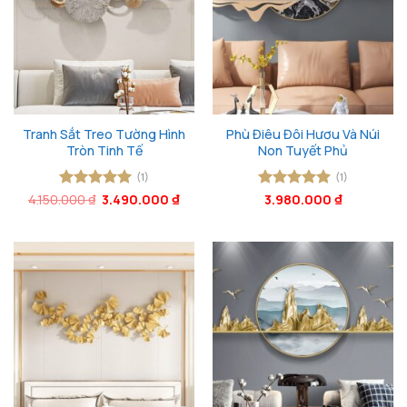
Tranh Sắt Treo Tường Hình
Phù Điêu Đôi Hươu Và Núi
Tròn Tinh Tế
Non Tuyết Phủ
(1)
(1)
Giá
Giá
4.150.000
Được xếp
₫
3.490.000
₫
Được xếp
3.980.000
₫
gốc
hiện
hạng
5
5
hạng
5
5
là:
tại
sao
sao
4.150.000 ₫.
là:
3.490.000 ₫.