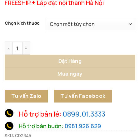
FREESHIP + Lắp đặt nội thành Hà Nội
Chọn kích thước
Phù Điêu 3D Lá Sen Vàng Nghệ Thuật số lượng
Đặt Hàng
Mua ngay
Tư vấn Zalo
Tư vấn Facebook
Hỗ trợ bán lẻ:
0899.01.3333
Hỗ trợ bán buôn:
0981.926.629
SKU:
CD2345