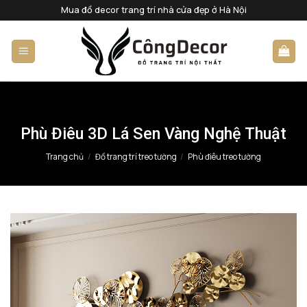
Bỏ
Mua đồ decor trang trí nhà cửa đẹp ở Hà Nội
qua
nội
dung
Phù Điêu 3D Lá Sen Vàng Nghệ Thuật
Trang chủ
/
Đồ trang trí treo tường
/
Phù điêu treo tường