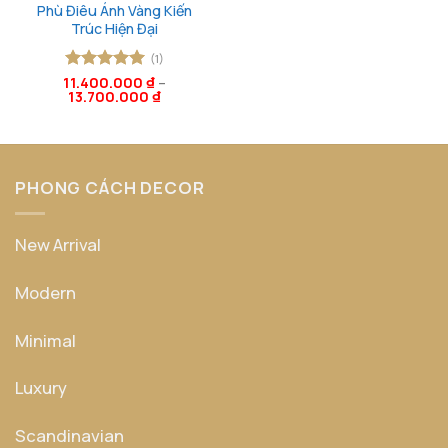
Phù Điêu Ánh Vàng Kiến
Trúc Hiện Đại
(1)
11.400.000
Được xếp
₫
–
13.700.000
₫
hạng
5
5
sao
PHONG CÁCH DECOR
New Arrival
Modern
Minimal
Luxury
Scandinavian