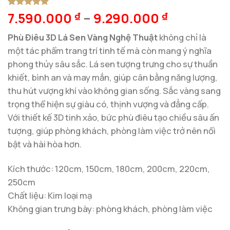
7.590.000
–
9.290.000
5
1
trên 5
₫
₫
dựa trên
đánh giá
Phù Điêu 3D Lá Sen Vàng Nghệ Thuật
không chỉ là
một tác phẩm trang trí tinh tế mà còn mang ý nghĩa
phong thủy sâu sắc. Lá sen tượng trưng cho sự thuần
khiết, bình an và may mắn, giúp cân bằng năng lượng,
thu hút vượng khí vào không gian sống. Sắc vàng sang
trọng thể hiện sự giàu có, thịnh vượng và đẳng cấp.
Với thiết kế 3D tinh xảo, bức phù điêu tạo chiều sâu ấn
tượng, giúp phòng khách, phòng làm việc trở nên nổi
bật và hài hòa hơn.
Kích thước: 120cm, 150cm, 180cm, 200cm, 220cm,
250cm
Chất liệu: Kim loại mạ
Không gian trưng bày: phòng khách, phòng làm việc