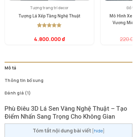
Tượng trang trí decor
Đồ tra
Tượng Lá Xếp Tầng Nghệ Thuật
Mô Hình Xe H
Vương Miện 
5.00
1
trên 5
dựa trên
4.800.000
₫
220.0
5.
1
đánh giá
dự
đá
Mô tả
Thông tin bổ sung
Đánh giá (1)
Phù Điêu 3D Lá Sen Vàng Nghệ Thuật – Tạo
Điểm Nhấn Sang Trọng Cho Không Gian
Tóm tắt nội dung bài viết
[
hide
]