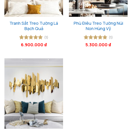
Tranh Sắt Treo Tường Lá
Phù Điêu Treo Tường Núi
Bạch Quả
Non Hùng Vỹ
(1)
(1)
Được xếp
6.900.000
₫
Được xếp
5.300.000
₫
hạng
5
5
hạng
5
5
sao
sao