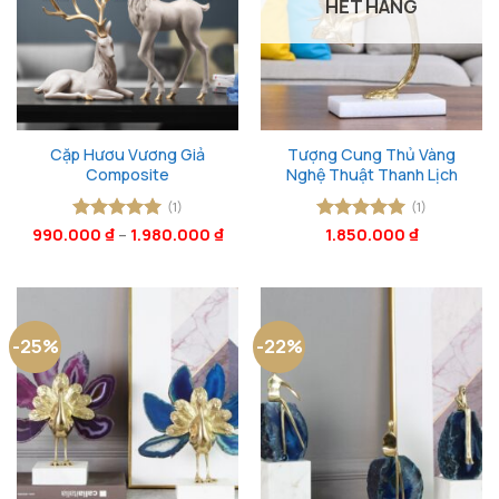
HẾT HÀNG
Cặp Hươu Vương Giả
Tượng Cung Thủ Vàng
Composite
Nghệ Thuật Thanh Lịch
(1)
(1)
990.000
Được xếp
₫
–
1.980.000
₫
Được xếp
1.850.000
₫
hạng
5
5
hạng
5
5
sao
sao
-25%
-22%