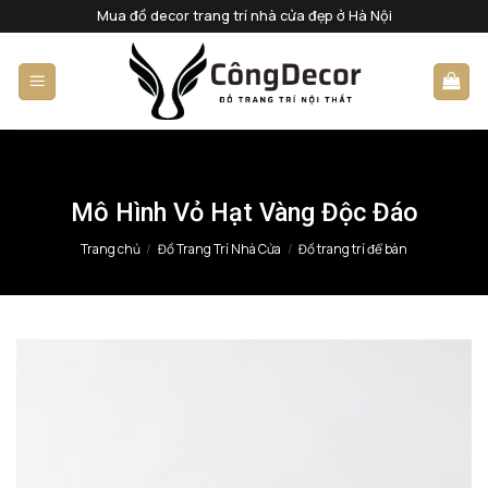
Bỏ
Mua đồ decor trang trí nhà cửa đẹp ở Hà Nội
qua
nội
dung
Mô Hình Vỏ Hạt Vàng Độc Đáo
Trang chủ
/
Đồ Trang Trí Nhà Cửa
/
Đồ trang trí để bàn