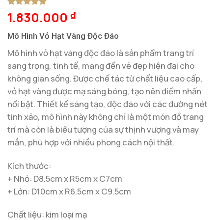
1.830.000
5
1
trên 5
₫
dựa trên
đánh giá
Mô Hình Vỏ Hạt Vàng Độc Đáo
Mô hình vỏ hạt vàng độc đáo là sản phẩm trang trí
sang trọng, tinh tế, mang đến vẻ đẹp hiện đại cho
không gian sống. Được chế tác từ chất liệu cao cấp,
vỏ hạt vàng được mạ sáng bóng, tạo nên điểm nhấn
nổi bật. Thiết kế sáng tạo, độc đáo với các đường nét
tinh xảo, mô hình này không chỉ là một món đồ trang
trí mà còn là biểu tượng của sự thịnh vượng và may
mắn, phù hợp với nhiều phong cách nội thất.
Kích thước:
+ Nhỏ: D8.5cm x R5cm x C7cm
+ Lớn: D10cm x R6.5cm x C9.5cm
Chất liệu: kim loại mạ