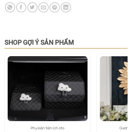
SHOP GỢI Ý SẢN PHẨM
Phụ kiện tiện ích oto
Gương 