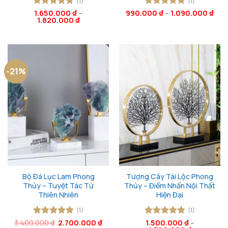
(1)
(1)
Được xếp
1.650.000
₫
–
990.000
Được xếp
₫
–
1.090.000
₫
1.820.000
₫
hạng
5
5
hạng
5
5
sao
sao
-21%
Bộ Đá Lục Lam Phong
Tượng Cây Tài Lộc Phong
Thủy – Tuyệt Tác Từ
Thủy – Điểm Nhấn Nội Thất
Thiên Nhiên
Hiện Đại
(1)
(1)
Giá
Giá
3.400.000
Được xếp
₫
2.700.000
₫
Được xếp
1.500.000
₫
–