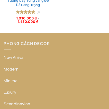
Tượng Cây Tùng Vàng Đế
Đá Sang Trọng
(1)
Được xếp
1.030.000
₫
–
1.450.000
₫
hạng
5
5
sao
PHONG CÁCH DECOR
New Arrival
Modern
Minimal
Luxury
Scandinavian