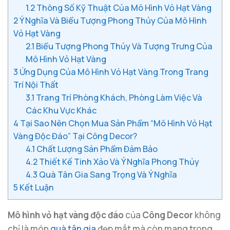
1.2
Thông Số Kỹ Thuật Của Mô Hình Vỏ Hạt Vàng
2
Ý Nghĩa Và Biểu Tượng Phong Thủy Của Mô Hình
Vỏ Hạt Vàng
2.1
Biểu Tượng Phong Thủy Và Tượng Trưng Của
Mô Hình Vỏ Hạt Vàng
3
Ứng Dụng Của Mô Hình Vỏ Hạt Vàng Trong Trang
Trí Nội Thất
3.1
Trang Trí Phòng Khách, Phòng Làm Việc Và
Các Khu Vực Khác
4
Tại Sao Nên Chọn Mua Sản Phẩm “Mô Hình Vỏ Hạt
Vàng Độc Đáo” Tại Công Decor?
4.1
Chất Lượng Sản Phẩm Đảm Bảo
4.2
Thiết Kế Tinh Xảo Và Ý Nghĩa Phong Thủy
4.3
Quà Tân Gia Sang Trọng Và Ý Nghĩa
5
Kết Luận
Mô hình vỏ hạt vàng độc đáo
của
Công Decor
không
chỉ là món
quà tân gia
đẹp mắt mà còn mang trong