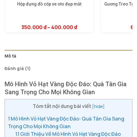
Hộp đựng đồ cốp xe oto đẹp mắt
Gương Treo Tườ
5.
1
dự
350.000
₫
–
400.000
₫
6.
đá
Mô tả
Đánh giá (1)
Mô Hình Vỏ Hạt Vàng Độc Đáo: Quà Tân Gia
Sang Trọng Cho Mọi Không Gian
Tóm tắt nội dung bài viết
[
hide
]
1
Mô Hình Vỏ Hạt Vàng Độc Đáo: Quà Tân Gia Sang
Trọng Cho Mọi Không Gian
1.1
Giới Thiệu Về Mô Hình Vỏ Hạt Vàng Độc Đáo