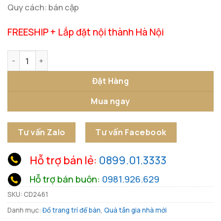
Quy cách: bán cặp
FREESHIP + Lắp đặt nội thành Hà Nội
Mô Hình Vỏ Hạt Vàng Độc Đáo số lượng
Đặt Hàng
Mua ngay
Tư vấn Zalo
Tư vấn Facebook
Hỗ trợ bán lẻ:
0899.01.3333
Hỗ trợ bán buôn:
0981.926.629
SKU:
CD2461
Danh mục:
Đồ trang trí để bàn
,
Quà tân gia nhà mới