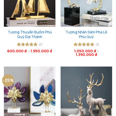
Tượng Thuyền Buồm Phú
Tượng Nhân Sâm Pha Lê
Quý Đại Thành
Phú Quý
(1)
(1)
600.000
Được xếp
₫
–
1.950.000
₫
Được xếp
1.050.000
₫
–
1.390.000
₫
hạng
5
5
hạng
5
5
sao
sao
-25%