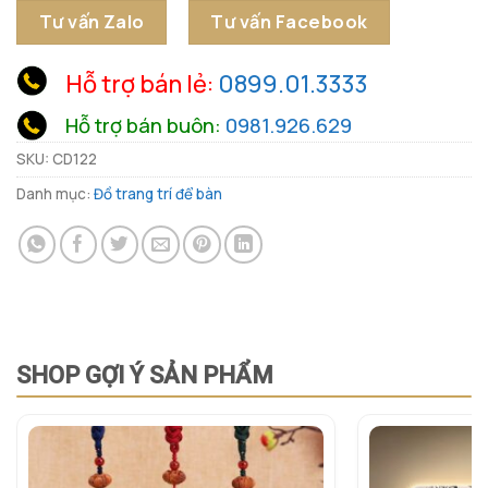
Tư vấn Zalo
Tư vấn Facebook
Hỗ trợ bán lẻ:
0899.01.3333
Hỗ trợ bán buôn:
0981.926.629
SKU:
CD122
Danh mục:
Đồ trang trí để bàn
SHOP GỢI Ý SẢN PHẨM