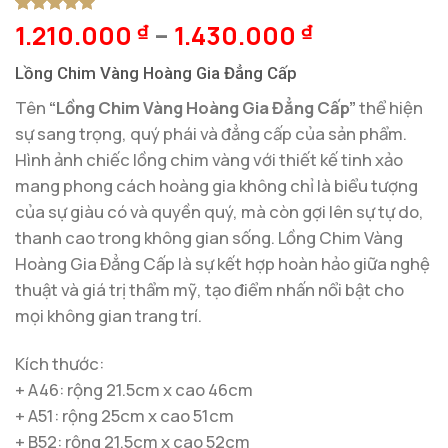
1.210.000
–
1.430.000
5
1
trên 5
₫
₫
dựa trên
đánh giá
Lồng Chim Vàng Hoàng Gia Đẳng Cấp
Tên
“Lồng Chim Vàng Hoàng Gia Đẳng Cấp”
thể hiện
sự sang trọng, quý phái và đẳng cấp của sản phẩm.
Hình ảnh chiếc lồng chim vàng với thiết kế tinh xảo
mang phong cách hoàng gia không chỉ là biểu tượng
của sự giàu có và quyền quý, mà còn gợi lên sự tự do,
thanh cao trong không gian sống. Lồng Chim Vàng
Hoàng Gia Đẳng Cấp là sự kết hợp hoàn hảo giữa nghệ
thuật và giá trị thẩm mỹ, tạo điểm nhấn nổi bật cho
mọi không gian trang trí.
Kích thước:
+ A46: rộng 21.5cm x cao 46cm
+ A51: rộng 25cm x cao 51cm
+ B52: rộng 21.5cm x cao 52cm