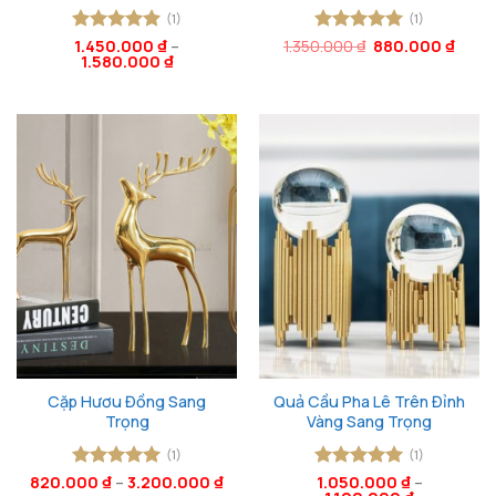
(1)
(1)
Giá
Giá
Được xếp
1.450.000
₫
–
1.350.000
Được xếp
₫
880.000
₫
gốc
hiện
1.580.000
₫
hạng
5
5
hạng
5
5
là:
tại
sao
sao
1.350.000 ₫.
là:
880.0
Cặp Hươu Đồng Sang
Quả Cầu Pha Lê Trên Đỉnh
Trọng
Vàng Sang Trọng
(1)
(1)
820.000
Được xếp
₫
–
3.200.000
₫
Được xếp
1.050.000
₫
–