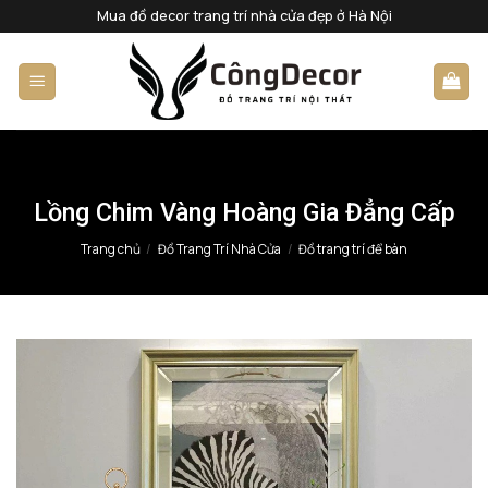
Bỏ
Mua đồ decor trang trí nhà cửa đẹp ở Hà Nội
qua
nội
dung
Lồng Chim Vàng Hoàng Gia Đẳng Cấp
Trang chủ
/
Đồ Trang Trí Nhà Cửa
/
Đồ trang trí để bàn