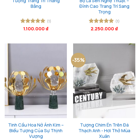
Tượng Trang Trí Thăng
Bộ Lá Sen Nghệ Thuật –
Bằng
Đỉnh Cao Trang Trí Sang
Trọng
(1)
(1)
Được xếp
1.100.000
₫
Được xếp
2.250.000
₫
hạng
5
5
hạng
5
5
sao
sao
-35%
Tinh Cầu Hoa Nở Ánh Kim –
Tượng Chim Én Trên Đá
Biểu Tượng Của Sự Thịnh
Thạch Anh - Hơi Thở Mùa
Vượng
Xuân