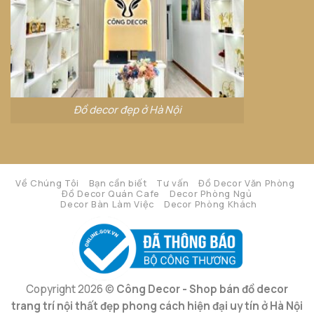
Đồ decor đẹp ở Hà Nội
Về Chúng Tôi
Bạn cần biết
Tư vấn
Đồ Decor Văn Phòng
Đồ Decor Quán Cafe
Decor Phòng Ngủ
Decor Bàn Làm Việc
Decor Phòng Khách
Copyright 2026 ©
Công Decor - Shop bán đồ decor
trang trí nội thất đẹp phong cách hiện đại uy tín ở Hà Nội