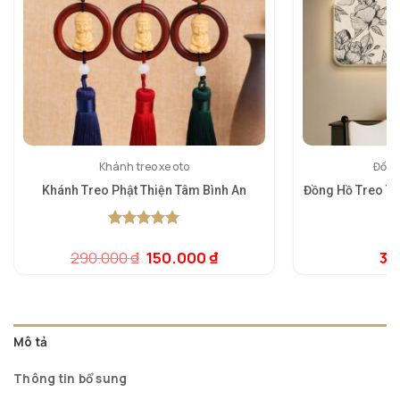
Khánh treo xe oto
Đồng
Khánh Treo Phật Thiện Tâm Bình An
Đồng Hồ Treo T
5.00
1
trên 5
dựa trên
Giá
Giá
290.000
₫
150.000
₫
3.
đánh giá
gốc
hiện
là:
tại
290.000 ₫.
là:
150.000 ₫.
Mô tả
Thông tin bổ sung