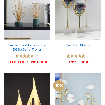
Tượng Hình Học Kim Loại
Tam Bảo Pha Lê
Đế Đá Sang Trọng
(1)
(1)
990.000
Được xếp
₫
–
1.090.000
₫
Được xếp
3.999.000
₫
hạng
5
5
hạng
5
5
sao
sao
-51%