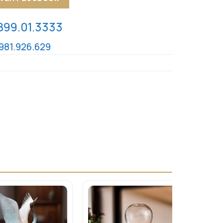
899.01.3333
981.926.629