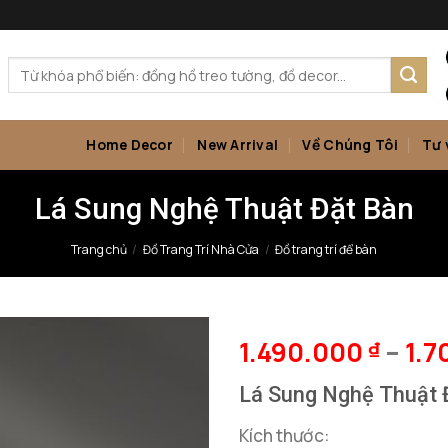
Tìm
kiếm:
Home Decor
New Arrival
Về Chúng Tôi
Tư 
Lá Sung Nghệ Thuật Đặt Bàn
Trang chủ
/
Đồ Trang Trí Nhà Cửa
/
Đồ trang trí để bàn
1.490.000
–
1.
₫
Lá Sung Nghệ Thuật 
Kích thước: