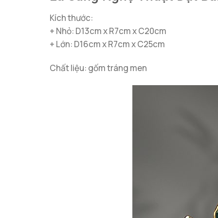
Kích thước:
+ Nhỏ: D13cm x R7cm x C20cm
+ Lớn: D16cm x R7cm x C25cm
Chất liệu: gốm tráng men