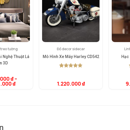
 treo tường
Đồ decor sidecar
Lin
i Nghệ Thuật Lá
Mô Hình Xe Máy Harley CD542
Hạc 
n 3D
5.00
1
trên 5
dựa trên
.000
₫
–
đánh giá
0.000
₫
1.220.000
₫
9
n