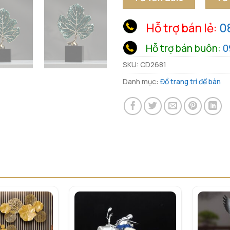
Hỗ trợ bán lẻ:
0
Hỗ trợ bán buôn:
0
SKU:
CD2681
Danh mục:
Đồ trang trí để bàn