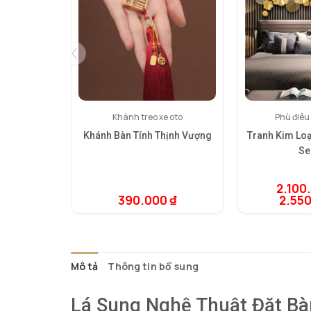
Khánh treo xe oto
Phù điêu
Khánh Bàn Tính Thịnh Vượng
Tranh Kim Loạ
Se
2.100
390.000
₫
2.55
Mô tả
Thông tin bổ sung
Lá Sung Nghệ Thuật Đặt Bà