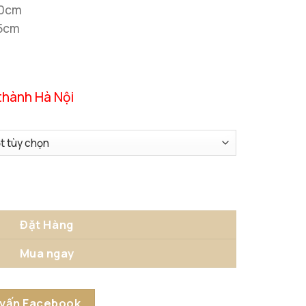
20cm
25cm
thành Hà Nội
n số lượng
Đặt Hàng
Mua ngay
 vấn Facebook