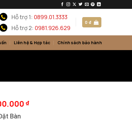
Hỗ trợ 1:
0899.01.3333
0
₫
Hỗ trợ 2:
0981.926.629
vấn
Liên hệ & Hợp tác
Chính sách bảo hành
700.000
₫
Đặt Bàn