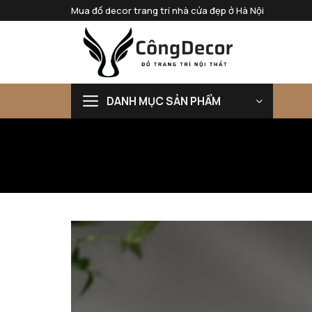
Bỏ
Mua đồ decor trang trí nhà cửa đẹp ở Hà Nội
qua
nội
dung
DANH MỤC SẢN PHẨM