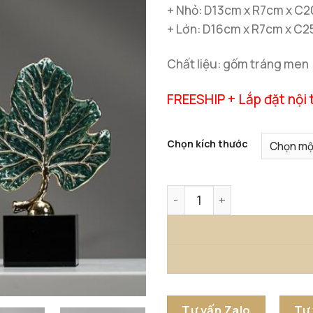
+ Nhỏ: D13cm x R7cm x C
+ Lớn: D16cm x R7cm x C
Chất liệu: gốm tráng men
FREESHIP + Lắp đặt nội 
Chọn kích thước
Lá Sung Nghệ Thuật Đặt Bà
Tư vấn Zalo
Tư