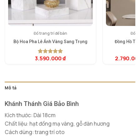
Đồ trang trí để bàn
Đồng
Bộ Hoa Pha Lê Ánh Vàng Sang Trọng
Đồng Hồ Tr
3.590.000
₫
2.790.00
5.00
1
trên 5
dựa trên
đánh giá
Mô tả
Khánh Thánh Giá Bảo Bình
Kích thước: Dài 18cm
Chất liệu: hạt đồng mạ vàng, gỗ đàn hương
Cách dùng: trang trí oto