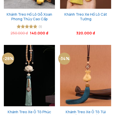
Khánh Treo Hồ Lô Gỗ Xoan
Khánh Treo Xe Hồ Lô Cát
Phong Thủy Cao Cấp
Tường
(1)
Giá
Giá
250.000
Được xếp
₫
140.000
₫
320.000
₫
gốc
hiện
hạng
5
5
là:
tại
sao
250.000 ₫.
là:
140.000 ₫.
-28%
-34%
Khánh Treo Xe Ô Tô Phúc
Khánh Treo Xe Ô Tô Túi