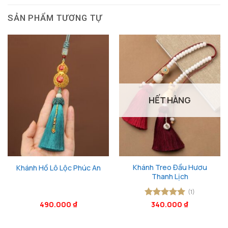
SẢN PHẨM TƯƠNG TỰ
HẾT HÀNG
Khánh Treo Đầu Hươu
Khánh Hồ Lô Lộc Phúc An
Thanh Lịch
(1)
490.000
₫
Được xếp
340.000
₫
hạng
5
5
sao