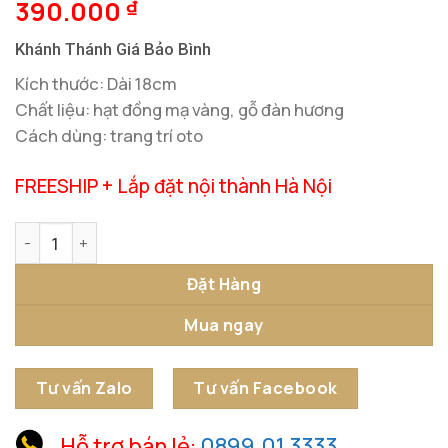
390.000
₫
Khánh Thánh Giá Bảo Bình
Kích thước: Dài 18cm
Chất liệu: hạt đồng mạ vàng, gỗ đàn hương
Cách dùng: trang trí oto
FREESHIP + Lắp đặt nội thành Hà Nội
Khánh Thánh Giá Bảo Bình số lượng
Đặt Hàng
Mua ngay
Tư vấn Zalo
Tư vấn Facebook
Hỗ trợ bán lẻ:
0899.01.3333