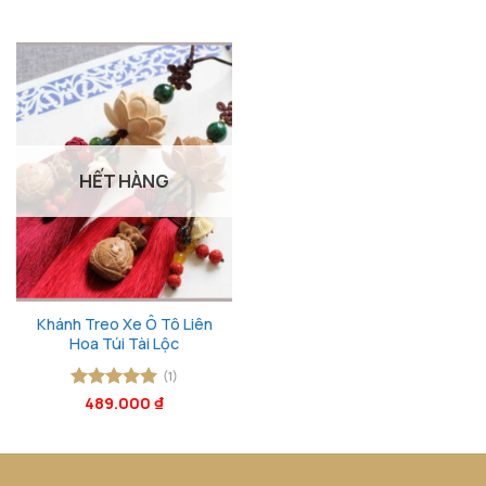
gốc
hiện
hạng
5
5
là:
tại
sao
230.000 ₫.
là:
130.00
HẾT HÀNG
Khánh Treo Xe Ô Tô Liên
Hoa Túi Tài Lộc
(1)
Được xếp
489.000
₫
hạng
5
5
sao