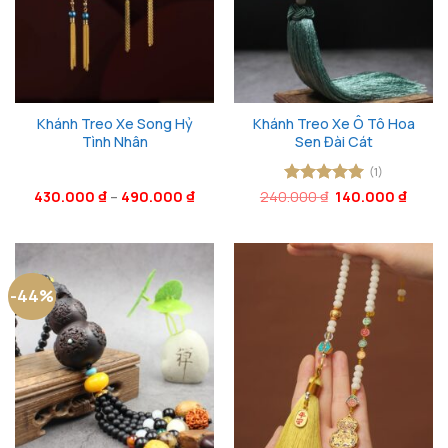
Khánh Treo Xe Song Hỷ
Khánh Treo Xe Ô Tô Hoa
Tình Nhân
Sen Đài Cát
(1)
Giá
Giá
430.000
₫
–
490.000
₫
240.000
Được xếp
₫
140.000
₫
gốc
hiện
hạng
5
5
là:
tại
sao
240.000 ₫.
là:
140.00
-44%