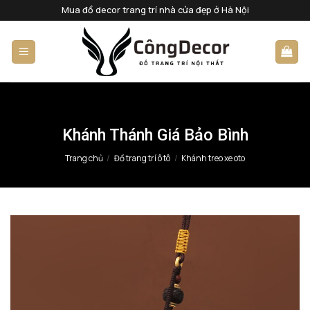
Bỏ
Mua đồ decor trang trí nhà cửa đẹp ở Hà Nội
qua
nội
dung
Khánh Thánh Giá Bảo Bình
Trang chủ
/
Đồ trang trí ô tô
/
Khánh treo xe oto