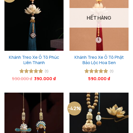
HẾT HÀNG
Khánh Treo Xe Ô Tô Phúc
Khánh Treo Xe Ô Tô Phật
Liên Thanh
Bảo Lộc Hoa Sen
(1)
(1)
Giá
Giá
590.000
Được xếp
₫
390.000
₫
Được xếp
590.000
₫
gốc
hiện
hạng
5
5
hạng
5
5
là:
tại
sao
sao
590.000 ₫.
là:
390.000 ₫.
-42%