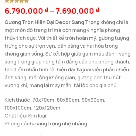
6.790.000
–
7.690.000
5
1
trên 5
₫
₫
dựa trên
đánh giá
Gương Tròn Hiện Đại Decor Sang Trọng
không chỉ là
một món đồ trang trí mà còn mang ý nghĩa phong
thủy tích cực. Với thiết kế tròn hoàn mỹ, gương tượng
trưng cho sự trọn vẹn, cân bằng và hài hòa trong
không gian sống. Sự kết hợp giữa gam màu đen – vàng
sang trọng giúp nâng tầm đẳng cấp cho phòng khách,
tạo điểm nhấn tinh tế, hiện đại. Ngoài việc phản chiếu
ánh sáng, mở rộng không gian, gương còn thu hút
vượng khí, mang lại may mắn, tài lộc cho gia chủ.
Kích thước: 70x70cm, 80x80cm, 90x90cm,
100x100cm, 120x120cm
Chất liệu: Kim loại
Phong cách: sang trọng nhẹ nhàng