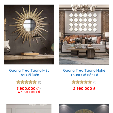
Gương Treo Tường Mặt
Gương Treo Tường Nghệ
Trời Cổ Điển
Thuật Cỏ Bốn Lá
(1)
(1)
Được xếp
3.900.000
₫
–
Được xếp
2.990.000
₫
4.950.000
₫
hạng
5
5
hạng
5
5
sao
sao