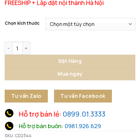
FREESHIP + Lắp đặt nội thành Hà Nội
Chọn kích thước
Gương Tròn Hiện Đại Decor Sang Trọng số lượng
Đặt Hàng
Mua ngay
Tư vấn Zalo
Tư vấn Facebook
Hỗ trợ bán lẻ:
0899.01.3333
Hỗ trợ bán buôn:
0981.926.629
SKU:
CD2344