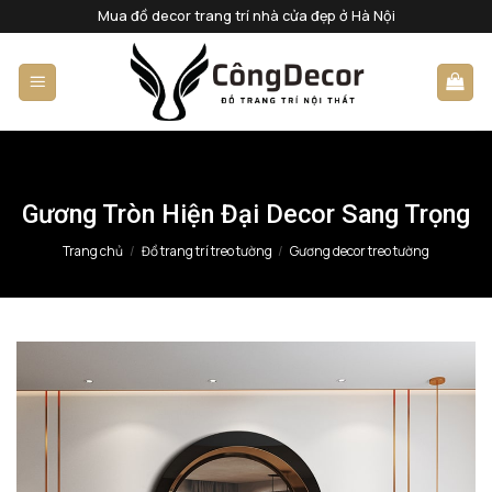
Bỏ
Mua đồ decor trang trí nhà cửa đẹp ở Hà Nội
qua
nội
dung
Gương Tròn Hiện Đại Decor Sang Trọng
Trang chủ
/
Đồ trang trí treo tường
/
Gương decor treo tường