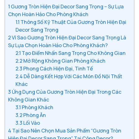
1
Gương Tròn Hiện Đại Decor Sang Trọng – Sự Lựa
Chọn Hoàn Hảo Cho Phòng Khách
1.1
Thông Số Kỹ Thuật Của Gương Tròn Hiện Đại
Decor Sang Trọng
2
Vì Sao Gương Tròn Hiện Đại Decor Sang Trọng Là
Sự Lựa Chọn Hoàn Hảo Cho Phòng Khách?
2.1
Tạo Điểm Nhấn Sang Trọng Cho Không Gian
2.2
Mở Rộng Không Gian Phòng Khách
2.3
Phong Cách Hiện Đại, Tinh Tế
2.4
Dễ Dàng Kết Hợp Với Các Món Đồ Nội Thất
Khác
3
Ứng Dụng Của Gương Tròn Hiện Đại Trong Các
Không Gian Khác
3.1
Phòng Khách
3.2
Phòng Ăn
3.3
Lối Vào
4
Tại Sao Nên Chọn Mua Sản Phẩm “Gương Tròn
Hiện Đại Decor Sang Trọng” Tại Công Decor?