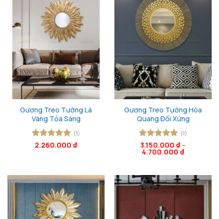
Gương Treo Tường Lá
Gương Treo Tường Hòa
Vàng Tỏa Sáng
Quang Đối Xứng
(1)
(1)
Được xếp
2.260.000
₫
Được xếp
3.150.000
₫
–
4.700.000
₫
hạng
5
5
hạng
5
5
sao
sao