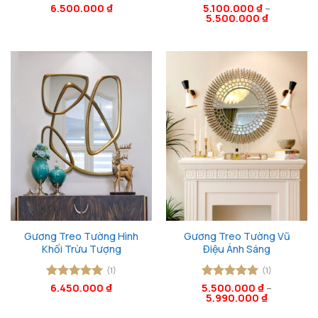
Được xếp
6.500.000
₫
Được xếp
5.100.000
₫
–
5.500.000
₫
hạng
5
5
hạng
5
5
sao
sao
Gương Treo Tường Hình
Gương Treo Tường Vũ
Khối Trừu Tượng
Điệu Ánh Sáng
(1)
(1)
Được xếp
6.450.000
₫
5.500.000
Được xếp
₫
–
5.990.000
₫
hạng
5
5
hạng
5
5
sao
sao