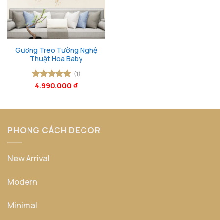
Gương Treo Tường Nghệ
Thuật Hoa Baby
(1)
Được xếp
4.990.000
₫
hạng
5
5
sao
PHONG CÁCH DECOR
New Arrival
Modern
Minimal