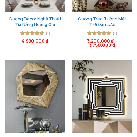
Gương Decor Nghệ Thuật
Gương Treo Tường Mặt
Tia Nắng Hoàng Gia
Trời Đan Lưới
(1)
(1)
Được xếp
4.990.000
₫
Được xếp
3.200.000
₫
–
3.750.000
₫
hạng
5
5
hạng
5
5
sao
sao