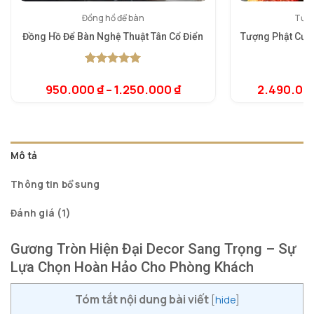
Đồng hồ để bàn
Tượn
Đồng Hồ Để Bàn Nghệ Thuật Tân Cổ Điển
Tượng Phật Cười
5.00
1
trên 5
dựa trên
950.000
₫
–
1.250.000
₫
2.490.00
đánh giá
Mô tả
Thông tin bổ sung
Đánh giá (1)
Gương Tròn Hiện Đại Decor Sang Trọng – Sự
Lựa Chọn Hoàn Hảo Cho Phòng Khách
Tóm tắt nội dung bài viết
[
hide
]