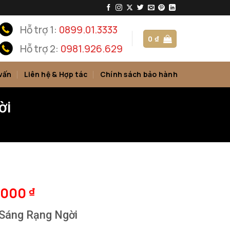
Hỗ trợ 1:
0899.01.3333
0
₫
Hỗ trợ 2:
0981.926.629
vấn
Liên hệ & Hợp tác
Chính sách bảo hành
ời
.000
₫
 Sáng Rạng Ngời