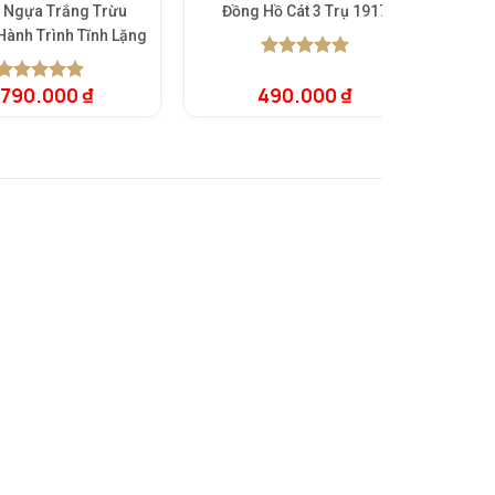
 Ngựa Trắng Trừu
Đồng Hồ Cát 3 Trụ 1917
B
Hành Trình Tĩnh Lặng
5.00
1
trên 5
dựa trên
.790.000
₫
490.000
₫
5.00
1
trên 5
đánh giá
dựa trên
đánh giá