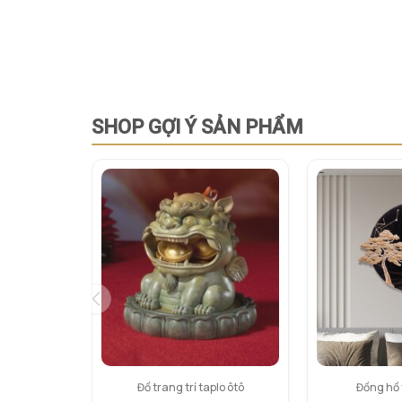
SHOP GỢI Ý SẢN PHẨM
Đồ trang trí taplo ôtô
Đồng hồ 