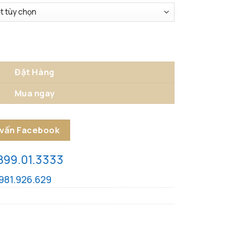
Rạng Ngời số lượng
Đặt Hàng
Mua ngay
 vấn Facebook
899.01.3333
981.926.629