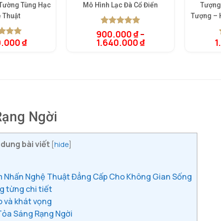
 Tường Tùng Hạc
Mô Hình Lạc Đà Cổ Điển
Tượng
 Thuật
Tượng – 
5.00
1
trên 5
900.000
₫
–
dựa trên
0.000
₫
1.640.000
₫
1
rên 5
đánh giá
rên
giá
Rạng Ngời
 dung bài viết
[
hide
]
ểm Nhấn Nghệ Thuật Đẳng Cấp Cho Không Gian Sống
 từng chi tiết
o và khát vọng
 Tỏa Sáng Rạng Ngời