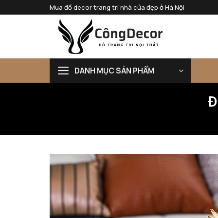
Bỏ
Mua đồ decor trang trí nhà cửa đẹp ở Hà Nội
qua
nội
dung
DANH MỤC SẢN PHẨM
Đ