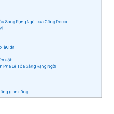
Tỏa Sáng Rạng Ngời của Công Decor
vi
 lâu dài
 ẩm ướt
ánh Pha Lê Tỏa Sáng Rạng Ngời
hông gian sống