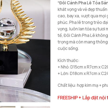
“Đôi Cánh Pha Lê Tỏa Sá
khát vọng và vẻ đẹp thuần 
cao, bay xa, vượt qua mọi 
phúc. Pha lê trong trẻo đạ
vọng, luôn lan tỏa sự tươi 
tế, Đôi Cánh Pha Lê không 
trọng mà còn mang thông đ
cuộc sống.
Kích thước:
+ Nhỏ: D15cm x R7cm x C
+ Lớn: D18cm x R7cm x C
Chất liệu: hợp kim mạ + ph
FREESHIP + Lắp đặt nội 