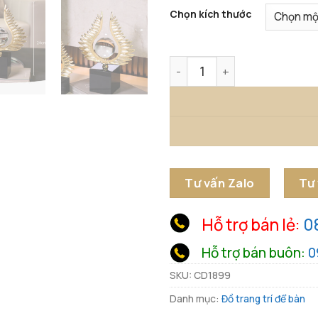
Chọn kích thước
Đôi Cánh Pha Lê Tỏa Sáng 
Tư vấn Zalo
Tư
Hỗ trợ bán lẻ:
0
Hỗ trợ bán buôn:
0
SKU:
CD1899
Danh mục:
Đồ trang trí để bàn