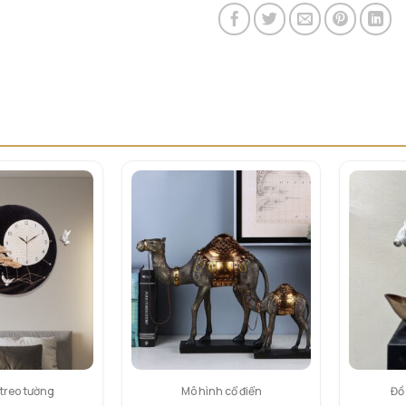
treo tường
Mô hình cổ điển
Đồ 