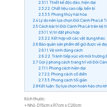
2.3.1
1. Thiết kế độc đáo, hiện đại
2.3.2
2. Chất liệu cao cấp, bền bỉ
2.3.3
3. Phong thủy hài hòa
2.4
Lý do nên lựa chọn Đôi Cánh Pha Lê 
2.5
Cách bài trí Đôi Cánh Pha Lê trên kệ ti
2.5.1
1. Vị trí đặt phù hợp
2.5.2
2. Kết hợp với các vật dụng khác
2.6
Bảo quản sản phẩm để giữ được vẻ đẹp
2.6.1
1. Vệ sinh đúng cách
2.6.2
2. Tránh tiếp xúc với môi trường
2.7
Gợi ý phong cách trang trí với Đôi C
2.7.1
1. Phong cách hiện đại
2.7.2
2. Phong cách cổ điển
2.7.3
3. Phong cách tối giản
2.8
Kết luận: Sự lựa chọn hoàn hảo cho k
Kích thước:
+ Nhỏ: D15cm x R7cm x C20cm