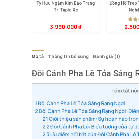
Tỳ Hưu Ngậm Kim Bảo Trang
Đồng Hồ Treo
Trí Taplo Xe
Nghệ
3.990.000
₫
2.60
5.00
1
t
dựa t
đánh 
Mô tả
Thông tin bổ sung
Đánh giá (1)
Đôi Cánh Pha Lê Tỏa Sáng 
Tóm tắt nội
1
Đôi Cánh Pha Lê Tỏa Sáng Rạng Ngời
2
Đôi Cánh Pha Lê Tỏa Sáng Rạng Ngời: Đi
2.1
Giới thiệu sản phẩm: Sự hoàn hảo trong
2.2
Đôi Cánh Pha Lê: Biểu tượng của tự d
2.3
Ưu điểm nổi bật của Đôi Cánh Pha Lê