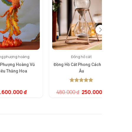
ng phượng hoàng
Đồng hồ cát
 Phượng Hoàng Vũ
Đồng Hồ Cát Phong Cách Bắc
Bô 
iêu Thăng Hoa
Âu
5.00
1
trên 5
Giá
Giá
1.600.000
₫
480.000
₫
250.000
₫
dựa trên
gốc
hiện
đánh giá
là:
tại
480.000 ₫.
là:
250.000 ₫