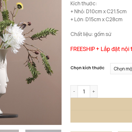
Kích thước:
+ Nhỏ: D10cm x C21.5cm
+ Lớn: D15cm x C28cm
Chất liệu: gốm sứ
FREESHIP + Lắp đặt nội 
Chọn kích thước
Bình Gốm Cắm Hoa số lượn