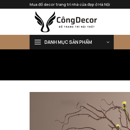
Bỏ
Mua đồ decor trang trí nhà cửa đẹp ở Hà Nội
qua
nội
dung
DANH MỤC SẢN PHẨM