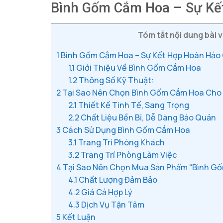
Bình Gốm Cắm Hoa – Sự Kết
Tóm tắt nội dung bài v
1
Bình Gốm Cắm Hoa – Sự Kết Hợp Hoàn Hảo 
1.1
Giới Thiệu Về Bình Gốm Cắm Hoa
1.2
Thông Số Kỹ Thuật:
2
Tại Sao Nên Chọn Bình Gốm Cắm Hoa Cho
2.1
Thiết Kế Tinh Tế, Sang Trọng
2.2
Chất Liệu Bền Bỉ, Dễ Dàng Bảo Quản
3
Cách Sử Dụng Bình Gốm Cắm Hoa
3.1
Trang Trí Phòng Khách
3.2
Trang Trí Phòng Làm Việc
4
Tại Sao Nên Chọn Mua Sản Phẩm “Bình Gố
4.1
Chất Lượng Đảm Bảo
4.2
Giá Cả Hợp Lý
4.3
Dịch Vụ Tận Tâm
5
Kết Luận