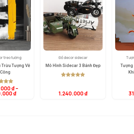
r treo tường
Đồ decor sidecar
Tượ
u Trừu Tượng Vẽ
Mô Hình Sidecar 3 Bánh Đẹp
Tượng
 Công
Kh
5.00
1
trên 5
dựa trên
.000
₫
–
rên 5
đánh giá
0.000
₫
1.240.000
₫
3
rên
giá