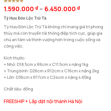
1.590.000
–
6.450.000
5
1
trên 5
₫
₫
dựa trên
đánh giá
Tỳ Hưu Đón Lộc Trừ Tà
Tỳ Hưu Đón Lộc Trừ Tà không chỉ mang giá trị phong
thủy mà còn truyền tải thông điệp tích cực, giúp gia
chủ an tâm và thịnh vượng hơn trong cuộc sống và
công việc.
Kích thước:
+ Nhỏ: D18.5cm x R6cm x C11.5cm x nặng 1kg
+ Trung bình: D26cm x R12cm x C16cm x nặng 2kg
+ Lớn: D36cm x R17cm x C24cm x nặng 4.65kg
Chất liệu: đồng
FREESHIP + Lắp đặt nội thành Hà Nội