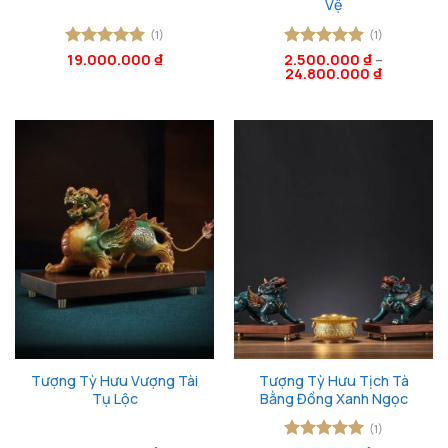
Vệ
(1)
(1)
Được xếp
19.000.000
₫
2.500.000
Được xếp
₫
–
24.800.000
₫
hạng
5
5
hạng
5
5
sao
sao
Tượng Tỳ Hưu Vượng Tài
Tượng Tỳ Hưu Tịch Tà
Tụ Lộc
Bằng Đồng Xanh Ngọc
(1)