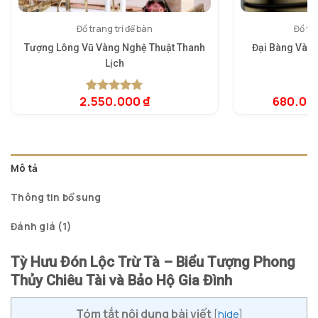
Đồ trang trí để bàn
Đồ tra
Tượng Lông Vũ Vàng Nghệ Thuật Thanh
Đại Bàng Vàn
Lịch
2.550.000
₫
680.00
5.00
1
trên 5
5.
1
dựa trên
dự
đánh giá
đá
Mô tả
Thông tin bổ sung
Đánh giá (1)
Tỳ Hưu Đón Lộc Trừ Tà – Biểu Tượng Phong
Thủy Chiêu Tài và Bảo Hộ Gia Đình
Tóm tắt nội dung bài viết
[
hide
]