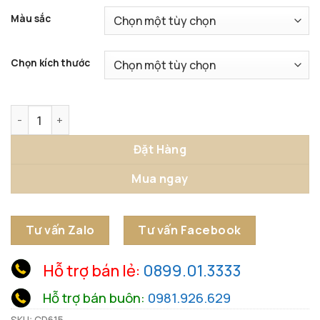
Màu sắc
Chọn kích thước
Tỳ Hưu Đón Lộc Trừ Tà số lượng
Đặt Hàng
Mua ngay
Tư vấn Zalo
Tư vấn Facebook
Hỗ trợ bán lẻ:
0899.01.3333
Hỗ trợ bán buôn:
0981.926.629
SKU:
CD615