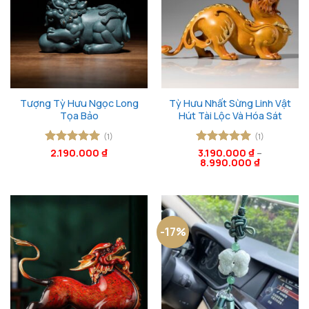
Tượng Tỳ Hưu Ngọc Long
Tỳ Hưu Nhất Sừng Linh Vật
Tọa Bảo
Hút Tài Lộc Và Hóa Sát
(1)
(1)
Được xếp
2.190.000
₫
Được xếp
3.190.000
₫
–
8.990.000
₫
hạng
5
5
hạng
5
5
sao
sao
-17%