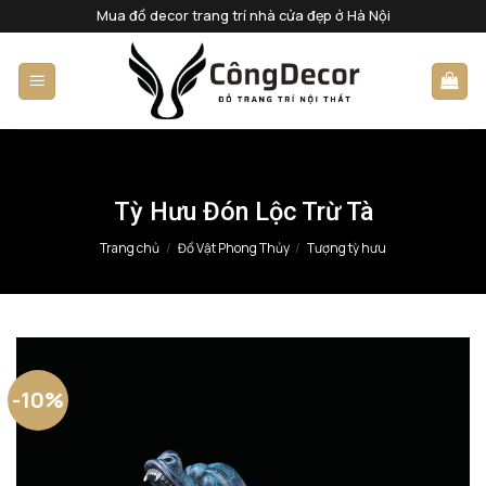
Bỏ
Mua đồ decor trang trí nhà cửa đẹp ở Hà Nội
qua
nội
dung
Tỳ Hưu Đón Lộc Trừ Tà
Trang chủ
/
Đồ Vật Phong Thủy
/
Tượng tỳ hưu
-10%