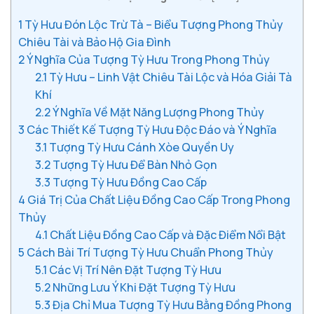
1
Tỳ Hưu Đón Lộc Trừ Tà – Biểu Tượng Phong Thủy
Chiêu Tài và Bảo Hộ Gia Đình
2
Ý Nghĩa Của Tượng Tỳ Hưu Trong Phong Thủy
2.1
Tỳ Hưu – Linh Vật Chiêu Tài Lộc và Hóa Giải Tà
Khí
2.2
Ý Nghĩa Về Mặt Năng Lượng Phong Thủy
3
Các Thiết Kế Tượng Tỳ Hưu Độc Đáo và Ý Nghĩa
3.1
Tượng Tỳ Hưu Cánh Xòe Quyền Uy
3.2
Tượng Tỳ Hưu Để Bàn Nhỏ Gọn
3.3
Tượng Tỳ Hưu Đồng Cao Cấp
4
Giá Trị Của Chất Liệu Đồng Cao Cấp Trong Phong
Thủy
4.1
Chất Liệu Đồng Cao Cấp và Đặc Điểm Nổi Bật
5
Cách Bài Trí Tượng Tỳ Hưu Chuẩn Phong Thủy
5.1
Các Vị Trí Nên Đặt Tượng Tỳ Hưu
5.2
Những Lưu Ý Khi Đặt Tượng Tỳ Hưu
5.3
Địa Chỉ Mua Tượng Tỳ Hưu Bằng Đồng Phong