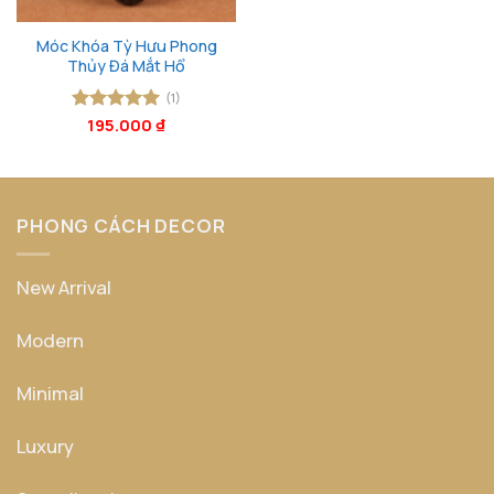
Móc Khóa Tỳ Hưu Phong
Thủy Đá Mắt Hổ
(1)
Được xếp
195.000
₫
hạng
5
5
sao
PHONG CÁCH DECOR
New Arrival
Modern
Minimal
Luxury