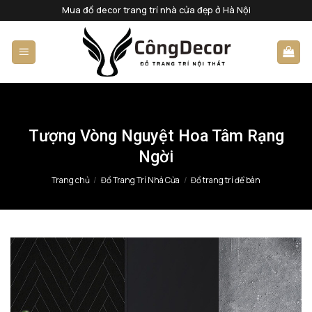
Bỏ
Mua đồ decor trang trí nhà cửa đẹp ở Hà Nội
qua
nội
dung
Tượng Vòng Nguyệt Hoa Tâm Rạng
Ngời
Trang chủ
/
Đồ Trang Trí Nhà Cửa
/
Đồ trang trí để bàn