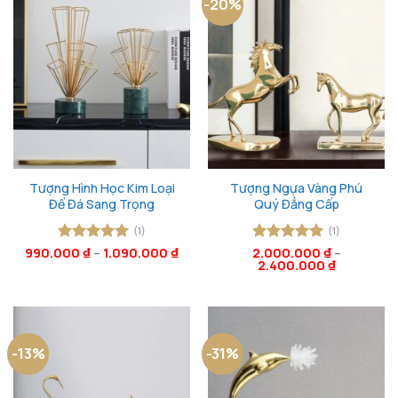
-20%
Tượng Hình Học Kim Loại
Tượng Ngựa Vàng Phú
Đế Đá Sang Trọng
Quý Đẳng Cấp
(1)
(1)
990.000
Được xếp
₫
–
1.090.000
₫
2.000.000
Được xếp
₫
–
2.400.000
₫
hạng
5
5
hạng
5
5
sao
sao
-13%
-31%