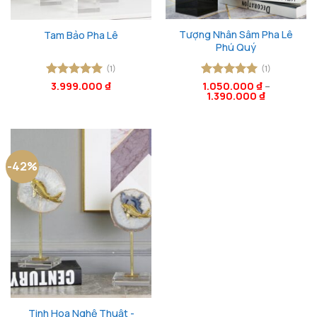
Tượng Nhân Sâm Pha Lê
Tam Bảo Pha Lê
Phú Quý
(1)
(1)
Được xếp
3.999.000
₫
Được xếp
1.050.000
₫
–
1.390.000
₫
hạng
5
5
hạng
5
5
sao
sao
-42%
Tinh Hoa Nghệ Thuật -