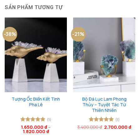
SẢN PHẨM TƯƠNG TỰ
-38%
-21%
Tượng Ốc Biển Kết Tinh
Bộ Đá Lục Lam Phong
Pha Lê
Thủy – Tuyệt Tác Từ
Thiên Nhiên
(1)
(1)
Giá
Giá
Được xếp
1.650.000
₫
–
3.400.000
Được xếp
₫
2.700.000
₫
gốc
hiện
1.820.000
₫
hạng
5
5
hạng
5
5
là:
tại
sao
sao
3.400.000 ₫.
là: