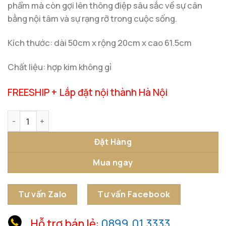
phẩm mà còn gợi lên thông điệp sâu sắc về sự cân
bằng nội tâm và sự rạng rỡ trong cuộc sống.
Kích thước: dài 50cm x rộng 20cm x cao 61.5cm
Chất liệu: hợp kim không gỉ
FREESHIP + Lắp đặt nội thành Hà Nội
Tượng Vòng Nguyệt Hoa Tâm Rạng Ngời số lượng
Đặt Hàng
Mua ngay
Tư vấn Zalo
Tư vấn Facebook
Hỗ trợ bán lẻ:
0899.01.3333