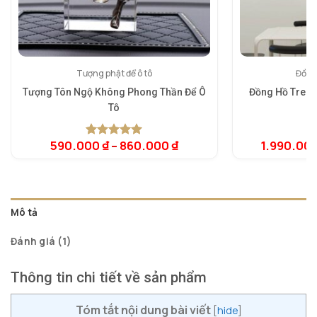
Tượng phật để ô tô
Đồng
Tượng Tôn Ngộ Không Phong Thần Để Ô
Đồng Hồ Treo 
Tô
590.000
₫
–
860.000
₫
1.990.00
5.00
1
trên 5
dựa trên
đánh giá
Mô tả
Đánh giá (1)
Thông tin chi tiết về sản phẩm
Tóm tắt nội dung bài viết
[
hide
]