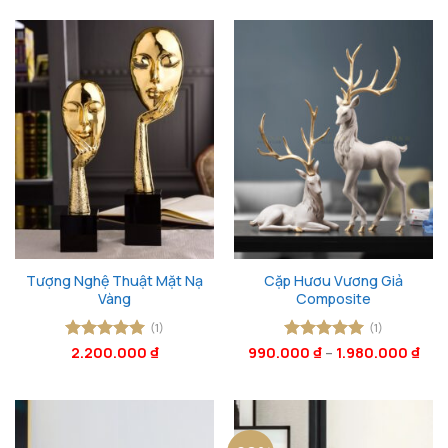
2.70
Tượng Nghệ Thuật Mặt Nạ
Cặp Hươu Vương Giả
Vàng
Composite
(1)
(1)
Được xếp
2.200.000
₫
990.000
Được xếp
₫
–
1.980.000
₫
hạng
5
5
hạng
5
5
sao
sao