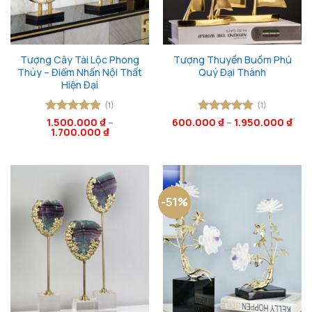
Tượng Cây Tài Lộc Phong
Tượng Thuyền Buồm Phú
Thủy – Điểm Nhấn Nội Thất
Quý Đại Thành
Hiện Đại
(1)
(1)
Được xếp
1.500.000
₫
–
600.000
Được xếp
₫
–
1.950.000
₫
1.700.000
₫
hạng
5
5
hạng
5
5
sao
sao
-51%