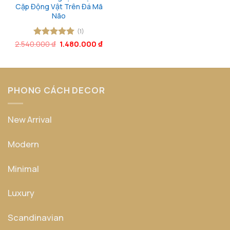
Cặp Động Vật Trên Đá Mã
Não
(1)
Giá
Giá
2.540.000
Được xếp
₫
1.480.000
₫
gốc
hiện
hạng
5
5
là:
tại
sao
2.540.000 ₫.
là:
1.480.000 ₫.
PHONG CÁCH DECOR
New Arrival
Modern
Minimal
Luxury
Scandinavian