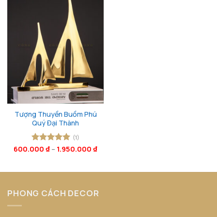
Tượng Thuyền Buồm Phú
Quý Đại Thành
(1)
600.000
Được xếp
₫
–
1.950.000
₫
hạng
5
5
sao
PHONG CÁCH DECOR