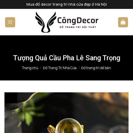
Bỏ
Mua đồ decor trang trí nhà cửa đẹp ở Hà Nội
qua
nội
dung
Tượng Quả Cầu Pha Lê Sang Trọng
Trang chủ
/
Đồ Trang Trí Nhà Cửa
/
Đồ trang trí để bàn