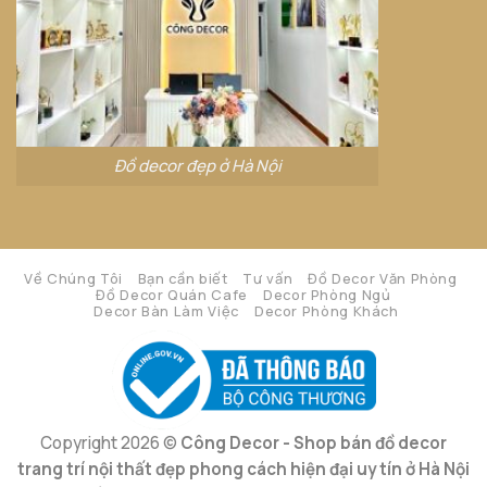
Đồ decor đẹp ở Hà Nội
Về Chúng Tôi
Bạn cần biết
Tư vấn
Đồ Decor Văn Phòng
Đồ Decor Quán Cafe
Decor Phòng Ngủ
Decor Bàn Làm Việc
Decor Phòng Khách
Copyright 2026 ©
Công Decor - Shop bán đồ decor
trang trí nội thất đẹp phong cách hiện đại uy tín ở Hà Nội