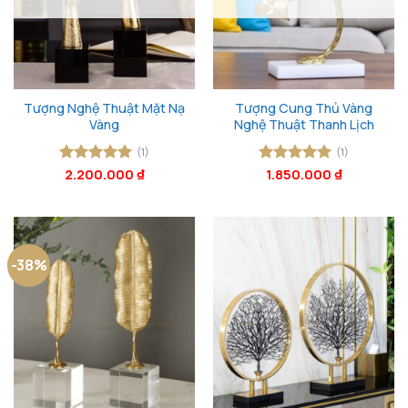
Tượng Nghệ Thuật Mặt Nạ
Tượng Cung Thủ Vàng
Vàng
Nghệ Thuật Thanh Lịch
(1)
(1)
Được xếp
2.200.000
₫
Được xếp
1.850.000
₫
hạng
5
5
hạng
5
5
sao
sao
-38%