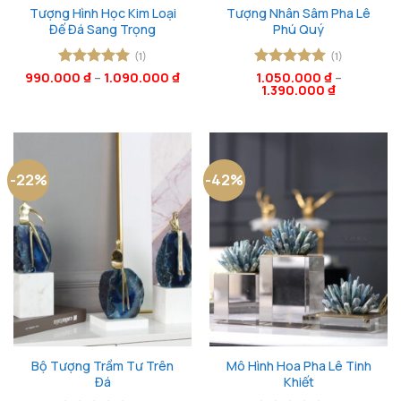
Tượng Hình Học Kim Loại
Tượng Nhân Sâm Pha Lê
Đế Đá Sang Trọng
Phú Quý
(1)
(1)
990.000
Được xếp
₫
–
1.090.000
₫
Được xếp
1.050.000
₫
–
1.390.000
₫
hạng
5
5
hạng
5
5
sao
sao
-22%
-42%
Bộ Tượng Trầm Tư Trên
Mô Hình Hoa Pha Lê Tinh
Đá
Khiết