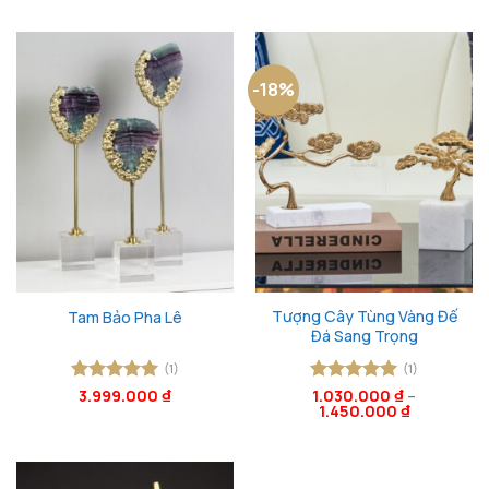
là:
tại
sao
sao
1.350.000 ₫.
là:
880.0
-18%
Tượng Cây Tùng Vàng Đế
Tam Bảo Pha Lê
Đá Sang Trọng
(1)
(1)
Được xếp
3.999.000
₫
Được xếp
1.030.000
₫
–
1.450.000
₫
hạng
5
5
hạng
5
5
sao
sao