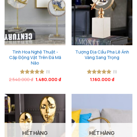
Tinh Hoa Nghệ Thuật -
Tượng Địa Cầu Pha Lê Ánh
Cặp Động Vật Trên Đá Mã
Vàng Sang Trọng
Não
(1)
(1)
Giá
Giá
2.540.000
Được xếp
₫
1.480.000
₫
Được xếp
1.160.000
₫
gốc
hiện
hạng
5
5
hạng
5
5
là:
tại
sao
sao
2.540.000 ₫.
là:
1.480.000 ₫.
HẾT HÀNG
HẾT HÀNG