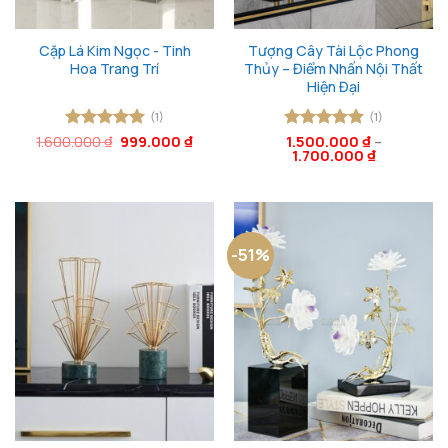
Cặp Lá Kim Ngọc - Tinh
Tượng Cây Tài Lộc Phong
Hoa Trang Trí
Thủy – Điểm Nhấn Nội Thất
Hiện Đại
(1)
(1)
Giá
Giá
1.600.000
Được xếp
₫
999.000
₫
Được xếp
1.500.000
₫
–
gốc
hiện
1.700.000
₫
hạng
5
5
hạng
5
5
là:
tại
sao
sao
1.600.000 ₫.
là:
999.000 ₫.
-51%