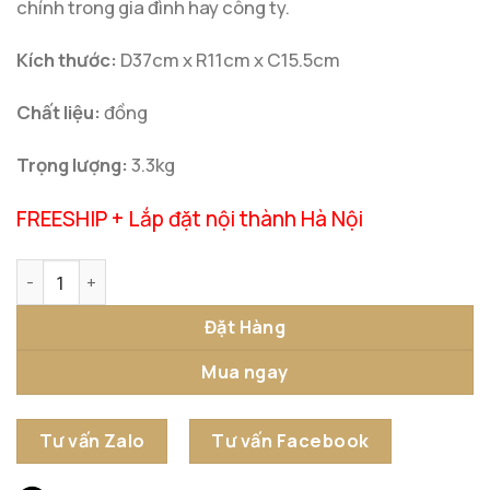
chính trong gia đình hay công ty.
Kích thước:
D37cm x R11cm x C15.5cm
Chất liệu:
đồng
Trọng lượng:
3.3kg
FREESHIP + Lắp đặt nội thành Hà Nội
Tượng Bò Tót Ngậm Tiền Vàng Phú Quý số lượng
Đặt Hàng
Mua ngay
Tư vấn Zalo
Tư vấn Facebook