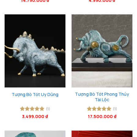
14.790.000
₫
4.990.000
₫
hạng
5
5
hạng
5
5
gốc
hiện
sao
sao
là:
tại
16.400.000 ₫.
là:
14.790.000 ₫.
Tượng Bò Tót Phong Thủy
Tượng Bò Tót Uy Dũng
Tài Lộc
(1)
(1)
Được xếp
3.499.000
₫
Được xếp
17.500.000
₫
hạng
5
5
hạng
5
5
sao
sao