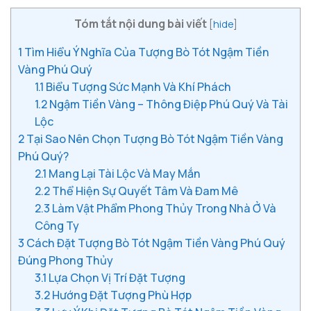
Tóm tắt nội dung bài viết
[
hide
]
1
Tìm Hiểu Ý Nghĩa Của Tượng Bò Tót Ngậm Tiền
Vàng Phú Quý
1.1
Biểu Tượng Sức Mạnh Và Khí Phách
1.2
Ngậm Tiền Vàng – Thông Điệp Phú Quý Và Tài
Lộc
2
Tại Sao Nên Chọn Tượng Bò Tót Ngậm Tiền Vàng
Phú Quý?
2.1
Mang Lại Tài Lộc Và May Mắn
2.2
Thể Hiện Sự Quyết Tâm Và Đam Mê
2.3
Làm Vật Phẩm Phong Thủy Trong Nhà Ở Và
Công Ty
3
Cách Đặt Tượng Bò Tót Ngậm Tiền Vàng Phú Quý
Đúng Phong Thủy
3.1
Lựa Chọn Vị Trí Đặt Tượng
3.2
Hướng Đặt Tượng Phù Hợp