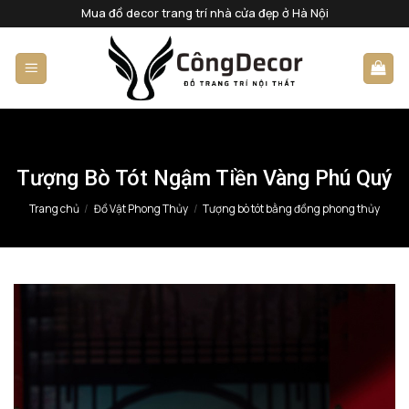
Bỏ
Mua đồ decor trang trí nhà cửa đẹp ở Hà Nội
qua
nội
dung
Tượng Bò Tót Ngậm Tiền Vàng Phú Quý
Trang chủ
/
Đồ Vật Phong Thủy
/
Tượng bò tót bằng đồng phong thủy