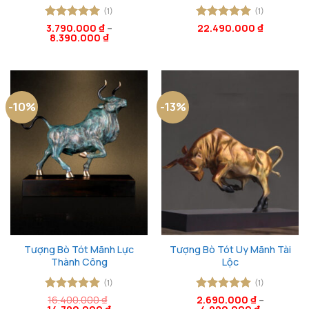
(1)
(1)
Được xếp
3.790.000
₫
–
Được xếp
22.490.000
₫
8.390.000
₫
hạng
5
5
hạng
5
5
sao
sao
-10%
-13%
Tượng Bò Tót Mãnh Lực
Tượng Bò Tót Uy Mãnh Tài
Thành Công
Lộc
(1)
(1)
Được xếp
16.400.000
₫
Được xếp
2.690.000
₫
–
Giá
Giá