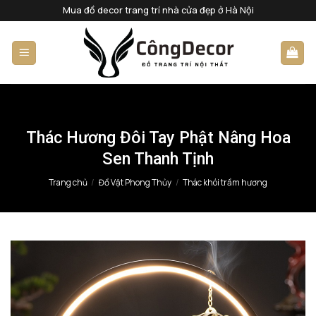
Bỏ
Mua đồ decor trang trí nhà cửa đẹp ở Hà Nội
qua
nội
dung
Thác Hương Đôi Tay Phật Nâng Hoa
Sen Thanh Tịnh
Trang chủ
/
Đồ Vật Phong Thủy
/
Thác khói trầm hương