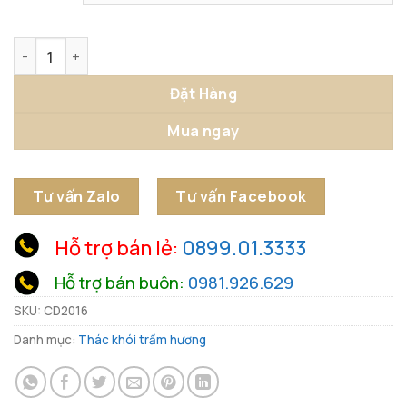
Thác Hương Đôi Tay Phật Nâng Hoa Sen Thanh Tịnh số lư
Đặt Hàng
Mua ngay
Tư vấn Zalo
Tư vấn Facebook
Hỗ trợ bán lẻ:
0899.01.3333
Hỗ trợ bán buôn:
0981.926.629
SKU:
CD2016
Danh mục:
Thác khói trầm hương