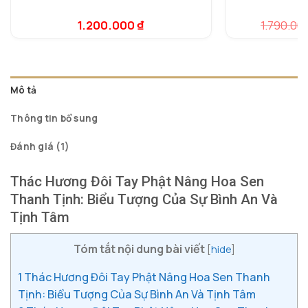
5.00
1
trên 5
dựa trên
1.200.000
₫
1.790.00
5.
1
đánh giá
dự
đá
Mô tả
Thông tin bổ sung
Đánh giá (1)
Thác Hương Đôi Tay Phật Nâng Hoa Sen
Thanh Tịnh: Biểu Tượng Của Sự Bình An Và
Tịnh Tâm
Tóm tắt nội dung bài viết
[
hide
]
1
Thác Hương Đôi Tay Phật Nâng Hoa Sen Thanh
Tịnh: Biểu Tượng Của Sự Bình An Và Tịnh Tâm