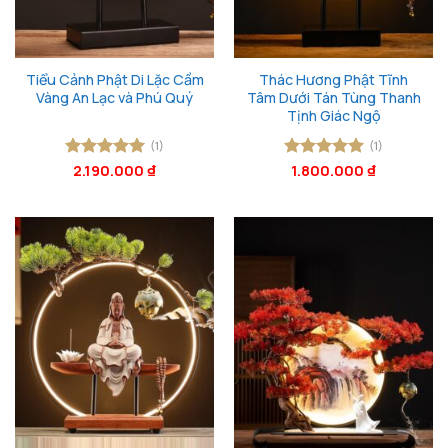
Tiểu Cảnh Phật Di Lặc Cầm
Thác Hương Phật Tĩnh
Vàng An Lạc và Phú Quý
Tâm Dưới Tán Tùng Thanh
Tịnh Giác Ngộ
(1)
(1)
Được xếp
2.190.000
₫
Được xếp
1.800.000
₫
hạng
5
5
hạng
5
5
sao
sao