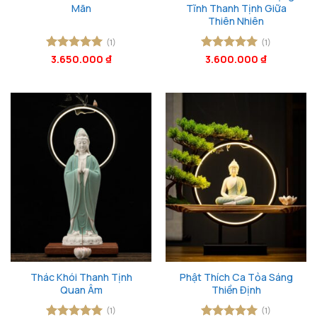
Mãn
Tĩnh Thanh Tịnh Giữa
Thiên Nhiên
(1)
(1)
Được xếp
3.650.000
₫
Được xếp
3.600.000
₫
hạng
5
5
hạng
5
5
sao
sao
Thác Khói Thanh Tịnh
Phật Thích Ca Tỏa Sáng
Quan Âm
Thiền Định
(1)
(1)