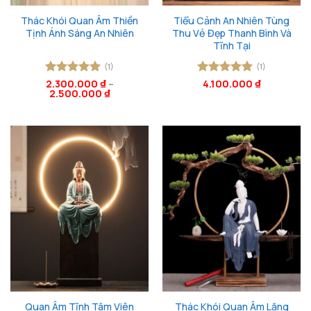
Thác Khói Quan Âm Thiền
Tiểu Cảnh An Nhiên Tùng
Tịnh Ánh Sáng An Nhiên
Thu Vẻ Đẹp Thanh Bình Và
Tĩnh Tại
(1)
(1)
Được xếp
2.300.000
₫
–
Được xếp
4.100.000
₫
2.500.000
₫
hạng
5
5
hạng
5
5
sao
sao
Quan Âm Tĩnh Tâm Viên
Thác Khói Quan Âm Lặng