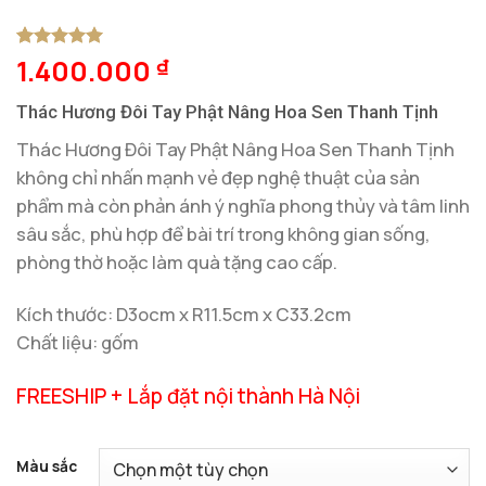
1.400.000
5
1
trên 5
₫
dựa trên
đánh giá
Thác Hương Đôi Tay Phật Nâng Hoa Sen Thanh Tịnh
Thác Hương Đôi Tay Phật Nâng Hoa Sen Thanh Tịnh
không chỉ nhấn mạnh vẻ đẹp nghệ thuật của sản
phẩm mà còn phản ánh ý nghĩa phong thủy và tâm linh
sâu sắc, phù hợp để bài trí trong không gian sống,
phòng thờ hoặc làm quà tặng cao cấp.
Kích thước: D3ocm x R11.5cm x C33.2cm
Chất liệu: gốm
FREESHIP + Lắp đặt nội thành Hà Nội
Màu sắc