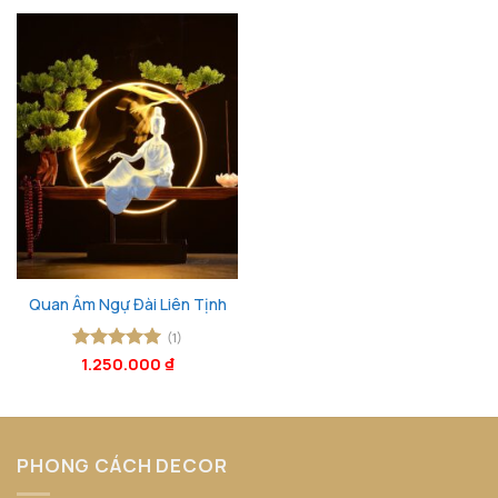
Quan Âm Ngự Đài Liên Tịnh
(1)
Được xếp
1.250.000
₫
hạng
5
5
sao
PHONG CÁCH DECOR