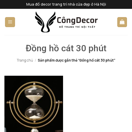
Bỏ
Mua đồ decor trang trí nhà cửa đẹp ở Hà Nội
qua
nội
dung
Đồng hồ cát 30 phút
Trang chủ
/
Sản phẩm được gắn thẻ “Đồng hồ cát 30 phút”