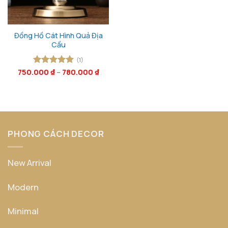
Đồng Hồ Cát Hình Quả Địa
Cầu
(1)
750.000
Được xếp
₫
–
780.000
₫
hạng
5
5
sao
PHONG CÁCH DECOR
New Arrival
Modern
Minimal