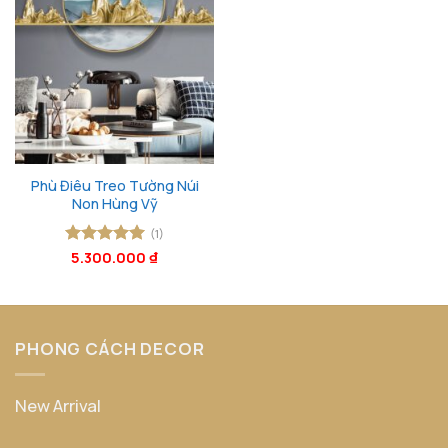
Phù Điêu Treo Tường Núi
Non Hùng Vỹ
(1)
Được xếp
5.300.000
₫
hạng
5
5
sao
PHONG CÁCH DECOR
New Arrival