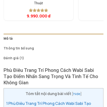
Thuật
9.990.000
₫
4
5.00
1
trên 5
dựa trên
đánh giá
Mô tả
Thông tin bổ sung
Đánh giá (1)
Phù Điêu Trang Trí Phong Cách Wabi Sabi
Tạo Điểm Nhấn Sang Trọng Và Tinh Tế Cho
Không Gian
Tóm tắt nội dung bài viết
[
hide
]
1
Phù Điêu Trang Trí Phong Cách Wabi Sabi Tạo