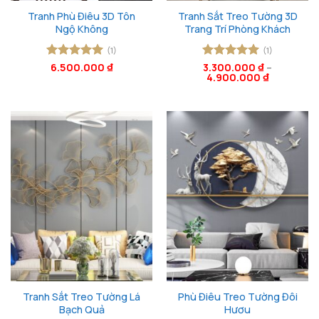
Tranh Phù Điêu 3D Tôn
Tranh Sắt Treo Tường 3D
Ngộ Không
Trang Trí Phòng Khách
(1)
(1)
Được xếp
6.500.000
₫
Được xếp
3.300.000
₫
–
4.900.000
₫
hạng
5
5
hạng
5
5
sao
sao
Tranh Sắt Treo Tường Lá
Phù Điêu Treo Tường Đôi
Bạch Quả
Hươu