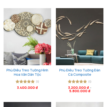
hạng
5
5
hạng
5
5
sao
sao
Phù Điêu Treo Tường Hình
Phù Điêu Treo Tường Đàn
Hoa Văn Dân Tộc
Cá Composite
(1)
(1)
Được xếp
3.400.000
₫
Được xếp
3.200.000
₫
–
5.800.000
₫
hạng
5
5
hạng
5
5
sao
sao