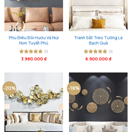
Phù Điêu Đôi Hươu Và Núi
Tranh Sắt Treo Tường Lá
Non Tuyết Phủ
Bạch Quả
(1)
(1)
Được xếp
3.980.000
₫
Được xếp
6.900.000
₫
hạng
5
5
hạng
5
5
sao
sao
-20%
-18%