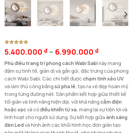
5.400.000
–
6.990.000
5
1
trên 5
₫
₫
dựa trên
đánh giá
Phù điêu trang trí phong cách Wabi Sabi
này mang
đậm sự tinh tế, giản dị và gần gũi, đặc trưng của phong
cách Wabi Sabi. Các chi tiết được
chạm tinh xảo UV
và làm thủ công bằng
sứ pha lê
, tạo ra vẻ đẹp hoàn mỹ
trong từng đường nét. Sản phẩm kết hợp giữa thiết kế
tối giản và tính năng hiện đại, với khả năng
cắm điện
hoặc sạc
và có
điều khiển từ xa
, mang lại sự tiện lợi và
linh hoạt cho người sử dụng. Sự kết hợp giữa
ánh sáng
đèn Led
và hình ảnh các khối hình học đơn giản tạo
nên một không gian thanh thoát, nhẹ nhàng nhưng