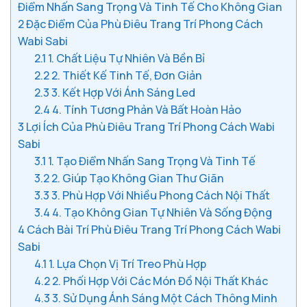
Điểm Nhấn Sang Trọng Và Tinh Tế Cho Không Gian
2
Đặc Điểm Của Phù Điêu Trang Trí Phong Cách
Wabi Sabi
2.1
1. Chất Liệu Tự Nhiên Và Bền Bỉ
2.2
2. Thiết Kế Tinh Tế, Đơn Giản
2.3
3. Kết Hợp Với Ánh Sáng Led
2.4
4. Tính Tương Phản Và Bất Hoàn Hảo
3
Lợi Ích Của Phù Điêu Trang Trí Phong Cách Wabi
Sabi
3.1
1. Tạo Điểm Nhấn Sang Trọng Và Tinh Tế
3.2
2. Giúp Tạo Không Gian Thư Giãn
3.3
3. Phù Hợp Với Nhiều Phong Cách Nội Thất
3.4
4. Tạo Không Gian Tự Nhiên Và Sống Động
4
Cách Bài Trí Phù Điêu Trang Trí Phong Cách Wabi
Sabi
4.1
1. Lựa Chọn Vị Trí Treo Phù Hợp
4.2
2. Phối Hợp Với Các Món Đồ Nội Thất Khác
4.3
3. Sử Dụng Ánh Sáng Một Cách Thông Minh