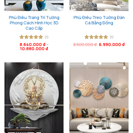
Phù Điêu Trang Trí Tường
Phù Điêu Treo Tường Đàn
Phong Cách Hình Học 3D
Cá Bằng Đồng
Cao Cấp
(1)
(1)
Giá
Giá
Được xếp
8.640.000
₫
–
8.500.000
Được xếp
₫
6.990.000
₫
gốc
hiện
10.880.000
₫
hạng
5
5
hạng
5
5
là:
tại
sao
sao
8.500.000 ₫.
là:
6.99