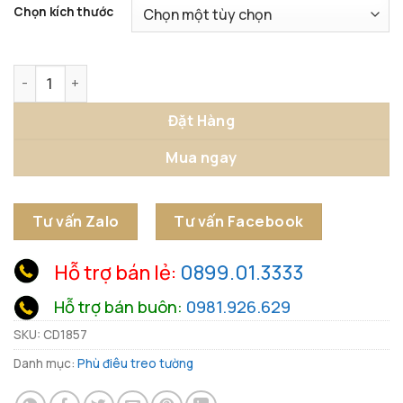
Chọn kích thước
Phù điêu trang trí phong cách Wabi Sabi số lượng
Đặt Hàng
Mua ngay
Tư vấn Zalo
Tư vấn Facebook
Hỗ trợ bán lẻ:
0899.01.3333
Hỗ trợ bán buôn:
0981.926.629
SKU:
CD1857
Danh mục:
Phù điêu treo tường