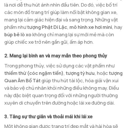
là nơi dễ thu hút ánh nhìn đầu tiên. Do đó, việc bố trí
các món đồ trang trí giúp làm nổi bật không gian xe,
mang lại cảm giác hiện đại và sang trọng. Những vật
phẩm như
tượng Phật Di Lặc
,
mô hình xe hơi mini
, hay
búp bê lò xo
không chỉ mang lại sự mới mẻ mà còn
giúp chiếc xe trở nên gần gũi, ấm áp hơn.
2. Mang lại bình an và may mắn theo phong thủy
Trong phong thủy, việc sử dụng các vật phẩm như
thiềm thừ (cóc ngậm tiền)
,
tượng tỳ hưu
, hoặc
tượng
Quan Âm Bồ Tát
giúp thu hút tài lộc, hóa giải vận xui
và bảo vệ chủ nhân khỏi những điều không may. Điều
này đặc biệt quan trọng đối với những người thường
xuyên di chuyển trên đường hoặc lái xe đường dài.
3. Tăng sự thư giãn và thoải mái khi lái xe
Một không gian được trang trí đẹp mắt và hài hòa sẽ