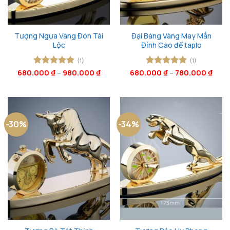
Tượng Ngựa Vàng Đón Tài
Đại Bàng Vàng May Mắn
Lộc
Đỉnh Cao để taplo
(1)
(1)
680.000
Được xếp
₫
–
980.000
₫
680.000
Được xếp
₫
–
780.000
₫
hạng
5
5
hạng
5
5
sao
sao
-30%
-34%