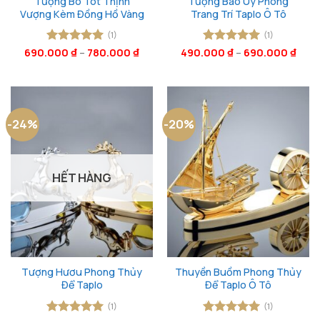
Tượng Bò Tót Thịnh
Tượng Báo Uy Phong
Vượng Kèm Đồng Hồ Vàng
Trang Trí Taplo Ô Tô
(1)
(1)
690.000
Được xếp
₫
–
780.000
₫
490.000
Được xếp
₫
–
690.000
₫
hạng
5
5
hạng
5
5
sao
sao
-24%
-20%
HẾT HÀNG
Tượng Hươu Phong Thủy
Thuyền Buồm Phong Thủy
Để Taplo
Để Taplo Ô Tô
(1)
(1)