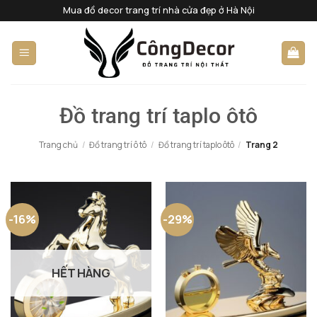
Bỏ
Mua đồ decor trang trí nhà cửa đẹp ở Hà Nội
qua
nội
dung
Đồ trang trí taplo ôtô
Trang chủ
/
Đồ trang trí ô tô
/
Đồ trang trí taplo ôtô
/
Trang 2
-16%
-29%
HẾT HÀNG